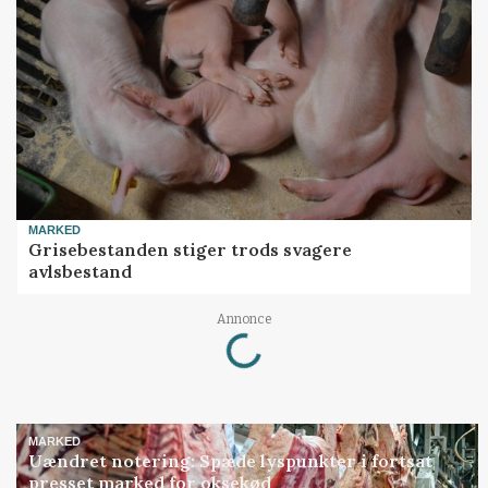
MARKED
Grisebestanden stiger trods svagere
avlsbestand
Loading...
Annonce
MARKED
Uændret notering: Spæde lyspunkter i fortsat
presset marked for oksekød