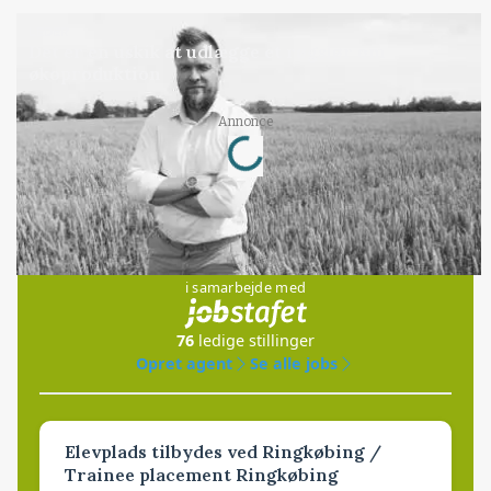
LEDER
Det er en uskik at udlægge et røgslør om
økoproduktion
Loading...
Annonce
Jobs
i samarbejde med
76
ledige stillinger
Opret agent
Se alle jobs
Elevplads tilbydes ved Ringkøbing /
Trainee placement Ringkøbing