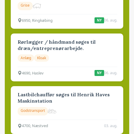
Grise
6950, Ringkøbing
06. aug.
NY
Rørlægger / håndmand søges til
dræn/entreprenørarbejde.
Anlæg
Kloak
4690, Haslev
06. aug.
NY
Lastbilchauffør søges til Henrik Haves
Maskinstation
Godstransport
4700, Næstved
03. aug.