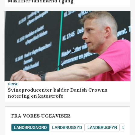
Maskiner landmænd i gang
GRISE
Svineproducenter kalder Danish Crowns
notering en katastrofe
FRA VORES UGEAVISER
LANDBRUGNORD
LANDBRUGSYD
LANDBRUGFYN
LAND