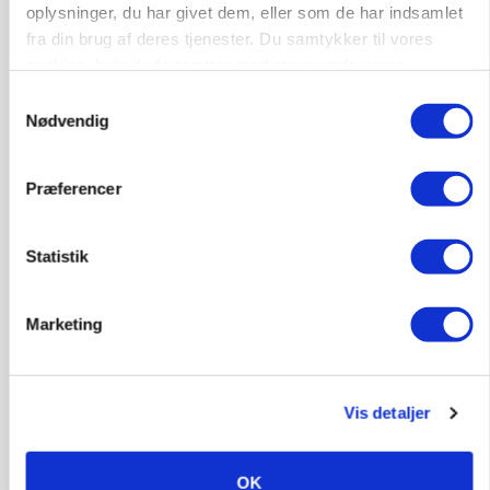
oplysninger, du har givet dem, eller som de har indsamlet
gødskningslov
fra din brug af deres tjenester. Du samtykker til vores
cookies, hvis du fortsætter med at anvende vores
Annonce
hjemmeside.
Samtykkevalg
POLITIK
Nødvendig
Folketinget behandler ny gødskningslov: Sådan
kan den ændre din bedrift fra 2027
Loading...
Præferencer
Annonce
Statistik
Marketing
Vis detaljer
OK