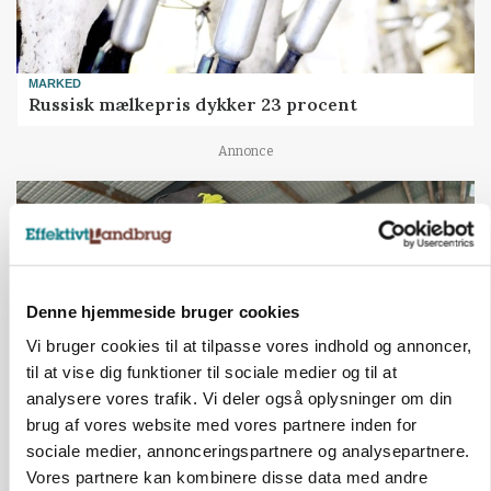
MARKED
Russisk mælkepris dykker 23 procent
Annonce
Denne hjemmeside bruger cookies
Vi bruger cookies til at tilpasse vores indhold og annoncer,
til at vise dig funktioner til sociale medier og til at
analysere vores trafik. Vi deler også oplysninger om din
brug af vores website med vores partnere inden for
POLITIK
sociale medier, annonceringspartnere og analysepartnere.
»Nu stopper I«: Landbrugsdebattør og
Vores partnere kan kombinere disse data med andre
protestgruppe vil demonstrere mod ny