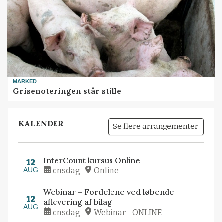
MARKED
Grisenoteringen står stille
KALENDER
Se flere arrangementer
InterCount kursus Online
12
AUG
onsdag
Online
Webinar – Fordelene ved løbende
12
aflevering af bilag
AUG
onsdag
Webinar - ONLINE