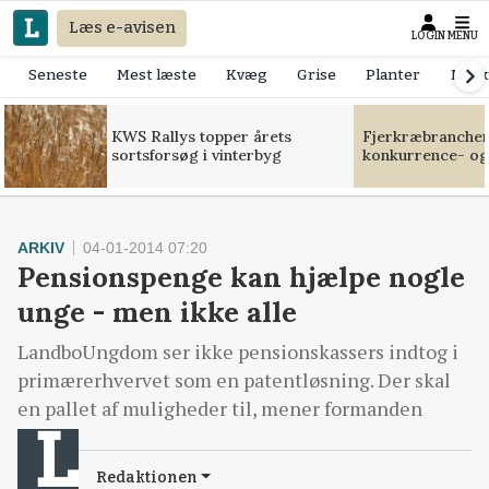
Læs e-avisen
LOGIN
MENU
Seneste
Mest læste
Kvæg
Grise
Planter
Mask
KWS Rallys topper årets
Fjerkræbranchen:
sortsforsøg i vinterbyg
konkurrence- og
ARKIV
04-01-2014 07:20
Pensionspenge kan hjælpe nogle
unge - men ikke alle
LandboUngdom ser ikke pensionskassers indtog i
primærerhvervet som en patentløsning. Der skal
en pallet af muligheder til, mener formanden
Redaktionen