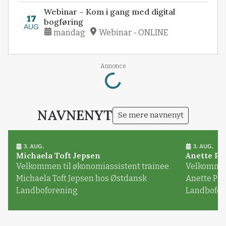
Webinar – Kom i gang med digital
17
bogføring
AUG
mandag
Webinar - ONLINE
Loading...
Annonce
NAVNENYT
Se mere navnenyt
3. AUG.
3. AUG.
Michaela Toft Jepsen
Anette Pl
Velkommen til økonomiassistent trainee
Velkommen 
Michaela Toft Jepsen hos Østdansk
Anette Pl
Landboforening
Landbofor