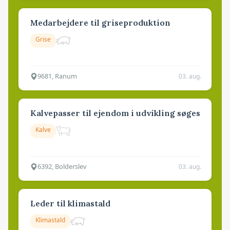
Medarbejdere til griseproduktion
Grise
9681, Ranum
03. aug.
Kalvepasser til ejendom i udvikling søges
Kalve
6392, Bolderslev
03. aug.
Leder til klimastald
Klimastald