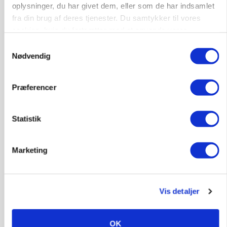
Loading...
oplysninger, du har givet dem, eller som de har indsamlet
Annonce
fra din brug af deres tjenester. Du samtykker til vores
cookies, hvis du fortsætter med at anvende vores
hjemmeside.
Samtykkevalg
Nødvendig
Præferencer
Statistik
Marketing
BUSINESS
Fra mark til mur: Byggeriet kan åbne nyt
marked for biokul
Vis detaljer
OK