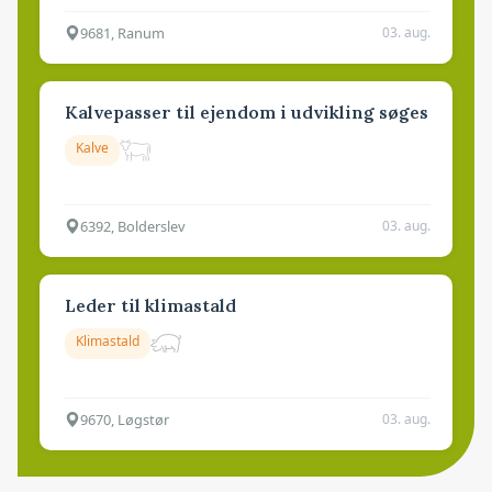
9681, Ranum
03. aug.
Kalvepasser til ejendom i udvikling søges
Kalve
6392, Bolderslev
03. aug.
Leder til klimastald
Klimastald
9670, Løgstør
03. aug.