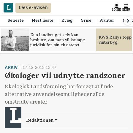
Læs e-avisen
LOGIN
MENU
Seneste
Mest læste
Kvæg
Grise
Planter
Mask
Kun landbruget selv kan
KWS Rallys toppe
beslutte, om man vil kæmpe
vinterbyg
juridisk for sin eksistens
ARKIV
17-12-2013 13:47
Økologer vil udnytte randzoner
Økologisk Landsforening har forsøgt at finde
alternative anvendelsesmuligheder af de
omstridte arealer
Redaktionen