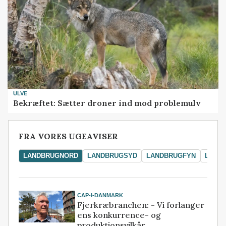
ULVE
Bekræftet: Sætter droner ind mod problemulv
FRA VORES UGEAVISER
LANDBRUGNORD
LANDBRUGSYD
LANDBRUGFYN
LAND
CAP-I-DANMARK
Fjerkræbranchen: - Vi forlanger
ens konkurrence- og
produktionsvilkår