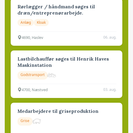
Rørlægger / håndmand søges til
dræn/entreprenørarbejde.
Anlæg
Kloak
4690, Haslev
06. aug.
Lastbilchauffør søges til Henrik Haves
Maskinstation
Godstransport
4700, Næstved
03. aug.
Medarbejdere til griseproduktion
Grise