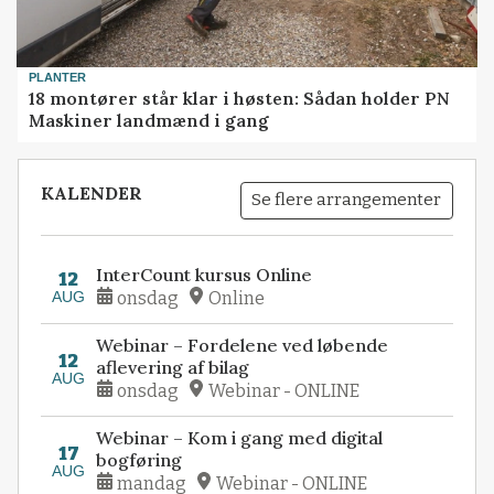
PLANTER
18 montører står klar i høsten: Sådan holder PN
Maskiner landmænd i gang
KALENDER
Se flere arrangementer
InterCount kursus Online
12
AUG
onsdag
Online
Webinar – Fordelene ved løbende
12
aflevering af bilag
AUG
onsdag
Webinar - ONLINE
Webinar – Kom i gang med digital
17
bogføring
AUG
mandag
Webinar - ONLINE