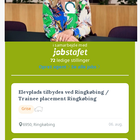
Loading...
Jobs
i samarbejde med
72
ledige stillinger
Opret agent
Se alle jobs
Elevplads tilbydes ved Ringkøbing /
Trainee placement Ringkøbing
Grise
6950, Ringkøbing
06. aug.