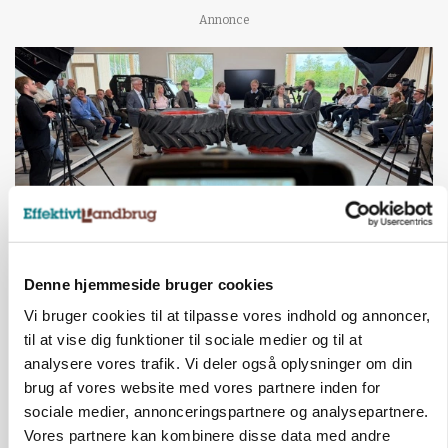
Annonce
Denne hjemmeside bruger cookies
BUSINESS
Ejer eller medejer? Nyt tv-format udfordrer
Vi bruger cookies til at tilpasse vores indhold og annoncer,
landbrugets ejerstruktur
til at vise dig funktioner til sociale medier og til at
analysere vores trafik. Vi deler også oplysninger om din
Annonce
brug af vores website med vores partnere inden for
sociale medier, annonceringspartnere og analysepartnere.
MARKED
Russisk mælkepris dykker 23 procent
Vores partnere kan kombinere disse data med andre