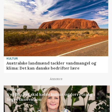
KULTUR
Australske landmænd tackler vandmangel og
klima: Det kan danske bedrifter lære
Annonce
BUSINESS
Ny HR-chef skal koble kultur og forretning i
Seges Innovation
Annonce