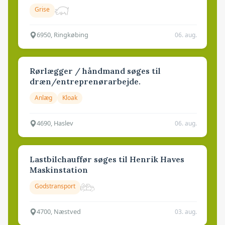
Grise
6950, Ringkøbing
06. aug.
Rørlægger / håndmand søges til
dræn/entreprenørarbejde.
Anlæg
Kloak
4690, Haslev
06. aug.
Lastbilchauffør søges til Henrik Haves
Maskinstation
Godstransport
4700, Næstved
03. aug.