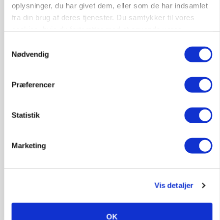
oplysninger, du har givet dem, eller som de har indsamlet
fra din brug af deres tjenester. Du samtykker til vores
cookies, hvis du fortsætter med at anvende vores
hjemmeside.
Samtykkevalg
PLANTER
Nødvendig
KWS Rallys topper årets sortsforsøg i vinterbyg
Annonce
Præferencer
Loading...
Statistik
Marketing
Vis detaljer
OK