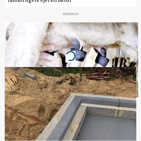
landbrugets ejerstruktur
Annonce
MARKED
Russisk mælkepris dykker 23 procent
Annonce
Loading...