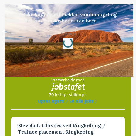
KULTUR
Australske landmænd tackler vandmangel og
klima: Det kan danske bedrifter lære
Loading...
Annonce
Jobs
i samarbejde med
70
ledige stillinger
Opret agent
Se alle jobs
Elevplads tilbydes ved Ringkøbing /
Trainee placement Ringkøbing