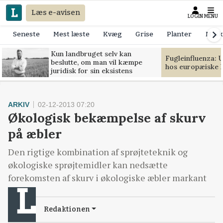
Læs e-avisen
LOGIN
MENU
Seneste
Mest læste
Kvæg
Grise
Planter
Mask
Kun landbruget selv kan
Fugleinfluenza: 
beslutte, om man vil kæmpe
hos europæiske 
juridisk for sin eksistens
ARKIV
02-12-2013 07:20
Økologisk bekæmpelse af skurv
på æbler
Den rigtige kombination af sprøjteteknik og
økologiske sprøjtemidler kan nedsætte
forekomsten af skurv i økologiske æbler markant
Redaktionen