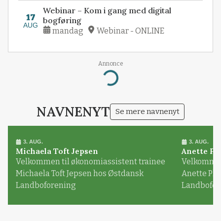
Webinar – Kom i gang med digital
17
bogføring
AUG
mandag
Webinar - ONLINE
Annonce
Loading...
NAVNENYT
Se mere navnenyt
3. AUG.
3. AUG.
Michaela Toft Jepsen
Anette Pl
Velkommen til økonomiassistent trainee
Velkommen 
Michaela Toft Jepsen hos Østdansk
Anette Pl
Landboforening
Landbofor