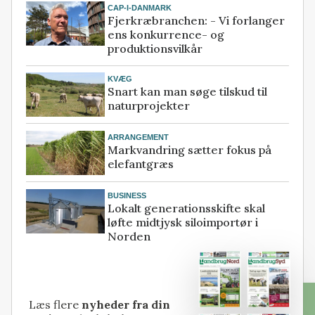
CAP-I-DANMARK
Fjerkræbranchen: - Vi forlanger
ens konkurrence- og
produktionsvilkår
KVÆG
Snart kan man søge tilskud til
naturprojekter
ARRANGEMENT
Markvandring sætter fokus på
elefantgræs
BUSINESS
Lokalt generationsskifte skal
løfte midtjysk siloimportør i
Norden
Læs flere
nyheder fra din