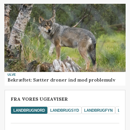
ULVE
Bekræftet: Sætter droner ind mod problemulv
FRA VORES UGEAVISER
LANDBRUGNORD
LANDBRUGSYD
LANDBRUGFYN
LAND