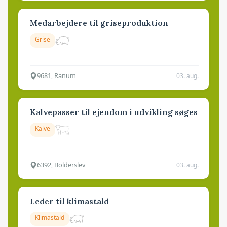
Medarbejdere til griseproduktion
Grise
9681, Ranum
03. aug.
Kalvepasser til ejendom i udvikling søges
Kalve
6392, Bolderslev
03. aug.
Leder til klimastald
Klimastald