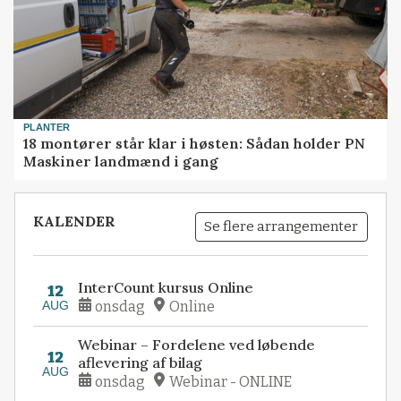
PLANTER
18 montører står klar i høsten: Sådan holder PN
Maskiner landmænd i gang
KALENDER
Se flere arrangementer
InterCount kursus Online
12
AUG
onsdag
Online
Webinar – Fordelene ved løbende
12
aflevering af bilag
AUG
onsdag
Webinar - ONLINE