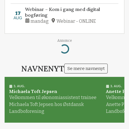
Webinar – Kom i gang med digital
17
bogføring
AUG
mandag
Webinar - ONLINE
Annonce
Loading...
NAVNENYT
Se mere navnenyt
3. AUG.
3. AUG.
Michaela Toft Jepsen
Anette Pl
Velkommen til økonomiassistent trainee
Velkommen 
Michaela Toft Jepsen hos Østdansk
Anette Pl
Landboforening
Landbofor