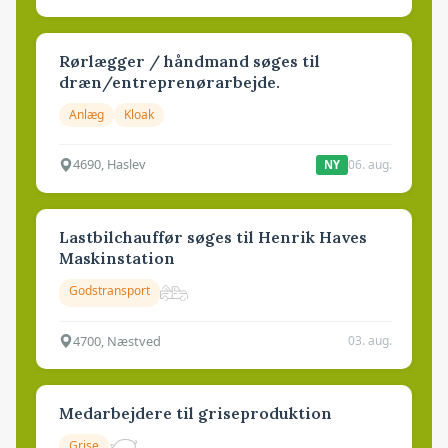
Rørlægger / håndmand søges til
dræn/entreprenørarbejde.
Anlæg
Kloak
4690, Haslev
06. aug.
NY
Lastbilchauffør søges til Henrik Haves
Maskinstation
Godstransport
4700, Næstved
03. aug.
Medarbejdere til griseproduktion
Grise