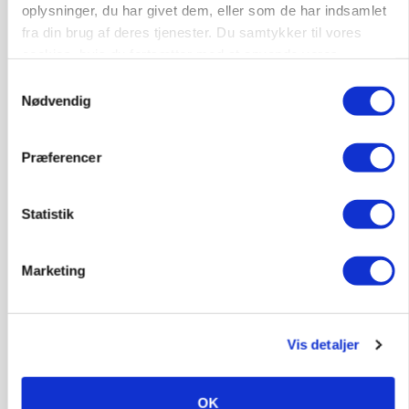
oplysninger, du har givet dem, eller som de har indsamlet
GRISE
fra din brug af deres tjenester. Du samtykker til vores
Rådgiver om DB-Tjek: Små justeringer kan give
cookies, hvis du fortsætter med at anvende vores
store besparelser
hjemmeside.
Samtykkevalg
Annonce
Nødvendig
Loading...
Præferencer
Statistik
Marketing
Vis detaljer
OK
POLITIK