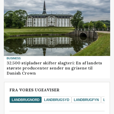
BUSINESS
32.500 stipladser skifter slagteri: En af landets
største producenter sender nu grisene til
Danish Crown
FRA VORES UGEAVISER
LANDBRUGNORD
LANDBRUGSYD
LANDBRUGFYN
LAND