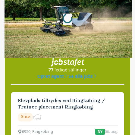
Loading...
Annonce
Jobs
i samarbejde med
77
ledige stillinger
Opret agent
Se alle jobs
Elevplads tilbydes ved Ringkøbing /
Trainee placement Ringkøbing
Grise
6950, Ringkøbing
06. aug.
NY