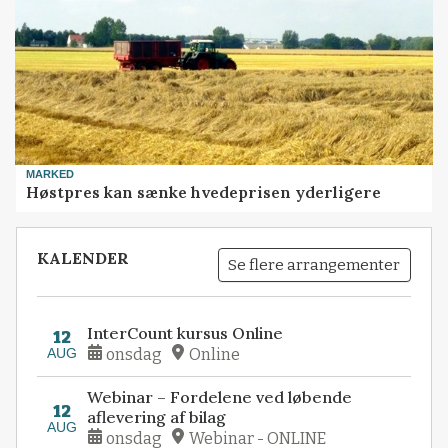
MARKED
Høstpres kan sænke hvedeprisen yderligere
KALENDER
Se flere arrangementer
InterCount kursus Online
12
AUG
onsdag
Online
Webinar – Fordelene ved løbende
12
aflevering af bilag
AUG
onsdag
Webinar - ONLINE