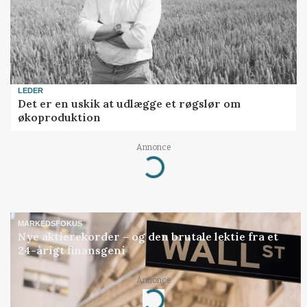
LEDER
Det er en uskik at udlægge et røgslør om
økoproduktion
Annonce
Loading...
MARKEDSFOKUS
Nye aktierekorder – og den brutale lektie fra et
24-årigt finansgeni
Annonce