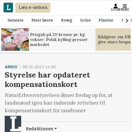
Læs e-avisen
LOGIN
MENU
Seneste
Mest læste
Kvæg
Grise
Planter
Mask
Prisgab på 20 kroner pr. kg
Rådgiver om DB-
vokser: Polsk kylling presser
give store bespa
markedet
ARKIV
08-11-2013 14:00
Styrelse har opdateret
kompensationskort
NaturErhvervstyrelsen åbner fredag op for, at
landmænd igen kan indsende rettelser til
kompensationskort for randzoner
Redaktionen