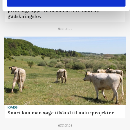
»Nu stopper I«: Landbrugsdebattør og
protestgruppe vil demonstrere mod ny
gødskningslov
Annonce
KVÆG
Snart kan man søge tilskud til naturprojekter
Annonce