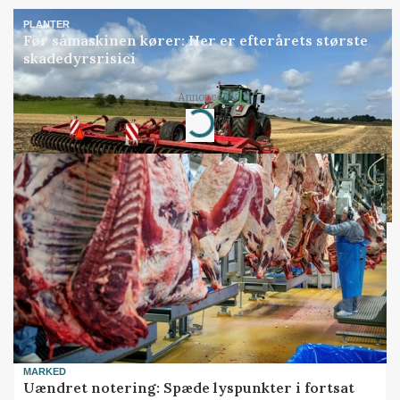
PLANTER
Før såmaskinen kører: Her er efterårets største
skadedyrsrisici
Annonce
Loading...
MARKED
Uændret notering: Spæde lyspunkter i fortsat