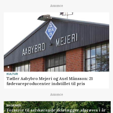
Annonce
KULTUR
Tæller Aabybro Mejeri og Axel Månsson: 21
fødevareproducenter indstillet til pris
Annonce
MASKINER
Forserie til selvkørende skårlægger afprøves i år