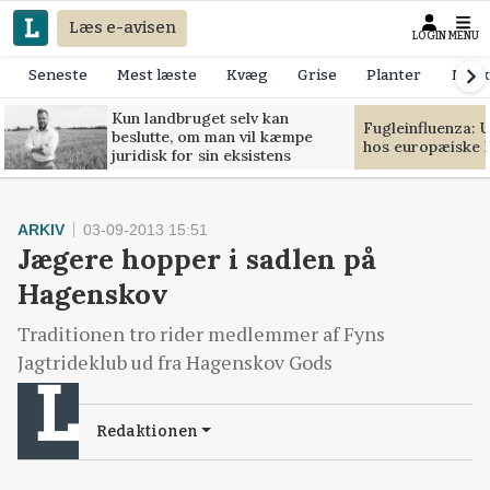
Læs e-avisen
LOGIN
MENU
Seneste
Mest læste
Kvæg
Grise
Planter
Mask
Kun landbruget selv kan
Fugleinfluenza: 
beslutte, om man vil kæmpe
hos europæiske 
juridisk for sin eksistens
ARKIV
03-09-2013 15:51
Jægere hopper i sadlen på
Hagenskov
Traditionen tro rider medlemmer af Fyns
Jagtrideklub ud fra Hagenskov Gods
Redaktionen