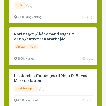
Grise
6950, Ringkøbing
06. aug.
Rørlægger / håndmand søges til
dræn/entreprenørarbejde.
Anlæg
Kloak
4690, Haslev
06. aug.
Lastbilchauffør søges til Henrik Haves
Maskinstation
Godstransport
4700, Næstved
03. aug.