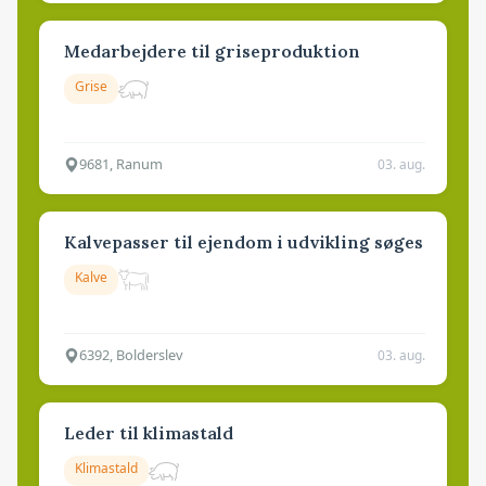
Medarbejdere til griseproduktion
Grise
9681, Ranum
03. aug.
Kalvepasser til ejendom i udvikling søges
Kalve
6392, Bolderslev
03. aug.
Leder til klimastald
Klimastald