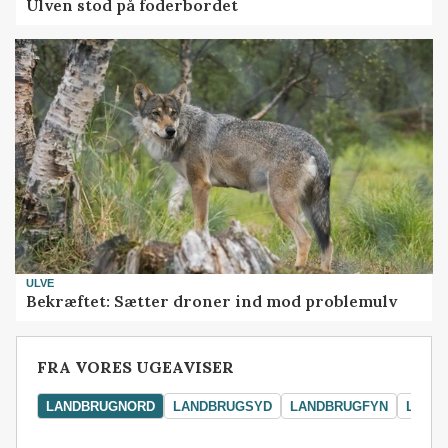
Ulven stod på foderbordet
ULVE
Bekræftet: Sætter droner ind mod problemulv
FRA VORES UGEAVISER
LANDBRUGNORD
LANDBRUGSYD
LANDBRUGFYN
LAND