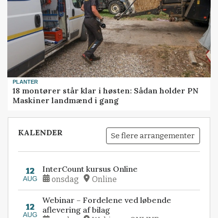
PLANTER
18 montører står klar i høsten: Sådan holder PN
Maskiner landmænd i gang
KALENDER
Se flere arrangementer
InterCount kursus Online
12
AUG
onsdag
Online
Webinar – Fordelene ved løbende
12
aflevering af bilag
AUG