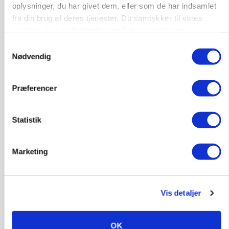
oplysninger, du har givet dem, eller som de har indsamlet
BUSINESS
Fra mark til mur: Byggeriet kan åbne nyt
fra din brug af deres tjenester. Du samtykker til vores
marked for biokul
cookies, hvis du fortsætter med at anvende vores
hjemmeside.
Samtykkevalg
Nødvendig
Præferencer
Statistik
Marketing
POLITIK
»Nu stopper I«: Landbrugsdebattør og
protestgruppe vil demonstrere mod ny
Vis detaljer
gødskningslov
OK