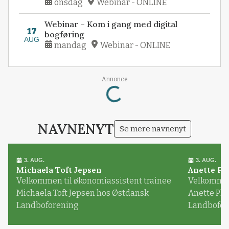
onsdag
Webinar - ONLINE
Webinar – Kom i gang med digital
17
bogføring
AUG
mandag
Webinar - ONLINE
Loading...
Annonce
NAVNENYT
Se mere navnenyt
3. AUG.
3. AUG.
Michaela Toft Jepsen
Anette Pl
Velkommen til økonomiassistent trainee
Velkommen 
Michaela Toft Jepsen hos Østdansk
Anette Pl
Landboforening
Landbofor