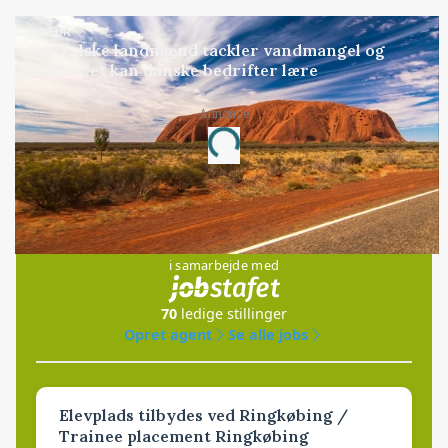
KULTUR
Australske landmænd tackler vandmangel og
klima: Det kan danske bedrifter lære
Annonce
Loading...
Jobs
i samarbejde med
70
ledige stillinger
Opret agent
Se alle jobs
Elevplads tilbydes ved Ringkøbing /
Trainee placement Ringkøbing