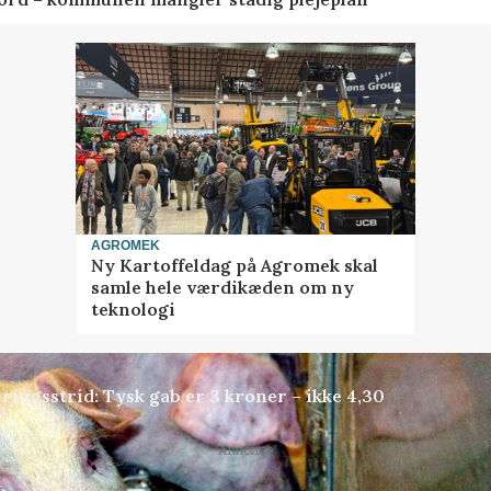
AGROMEK
Ny Kartoffeldag på Agromek skal
samle hele værdikæden om ny
teknologi
ringsstrid: Tysk gab er 3 kroner – ikke 4,30
Annonce