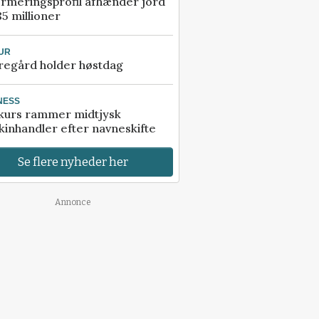
rmeringsprofil afhænder jord
85 millioner
UR
regård holder høstdag
NESS
kurs rammer midtjysk
inhandler efter navneskifte
Se flere nyheder her
Annonce