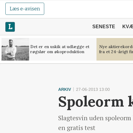
Læs e-avisen
SENESTE
KV
Det er en uskik at udlægge et
Nye aktierekorde
røgslør om økoproduktion
fra et 24-årigt f
ARKIV
27-06-2013 13:00
Spoleorm k
Slagtesvin uden spoleorm 
en gratis test