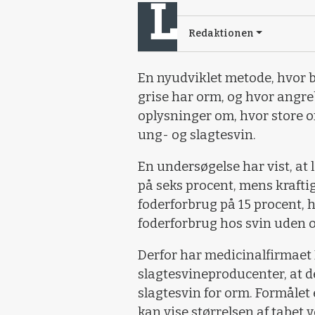
Redaktionen
En nyudviklet metode, hvor b
grise har orm, og hvor angre
oplysninger om, hvor store 
ung- og slagtesvin.
En undersøgelse har vist, at 
på seks procent, mens krafti
foderforbrug på 15 procent,
foderforbrug hos svin uden 
Derfor har medicinalfirmaet 
slagtesvineproducenter, at d
slagtesvin for orm. Formålet 
kan vise størrelsen af tabet 