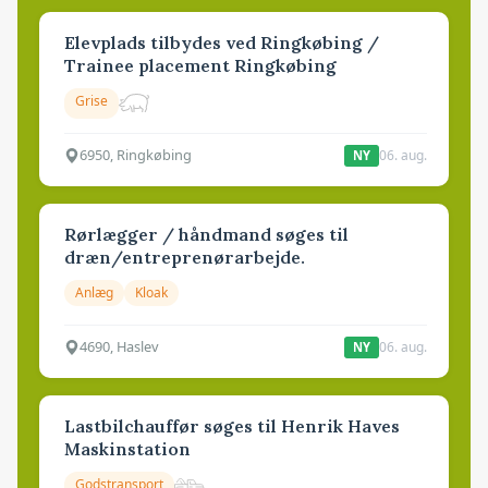
Elevplads tilbydes ved Ringkøbing /
Trainee placement Ringkøbing
Grise
6950, Ringkøbing
06. aug.
NY
Rørlægger / håndmand søges til
dræn/entreprenørarbejde.
Anlæg
Kloak
4690, Haslev
06. aug.
NY
Lastbilchauffør søges til Henrik Haves
Maskinstation
Godstransport