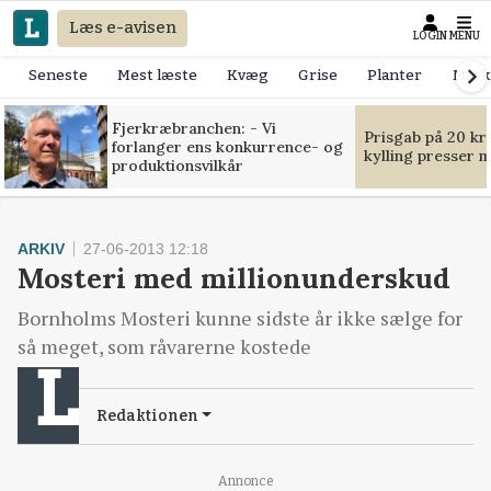
Læs e-avisen
LOGIN
MENU
Seneste
Mest læste
Kvæg
Grise
Planter
Mask
Fjerkræbranchen: - Vi
Prisgab på 20 kr
forlanger ens konkurrence- og
kylling presser 
produktionsvilkår
ARKIV
27-06-2013 12:18
Mosteri med millionunderskud
Bornholms Mosteri kunne sidste år ikke sælge for
så meget, som råvarerne kostede
Redaktionen
Annonce