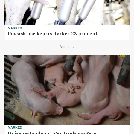
MARKED
Russisk mælkepris dykker 23 procent
Annonce
MARKED
Grisebestanden stiger trods svagere