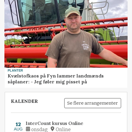
PLANTER
Kvælstofkaos på Fyn lammer landmænds
såplaner: - Jeg føler mig pisset på
KALENDER
Se flere arrangementer
InterCount kursus Online
12
AUG
onsdag
Online