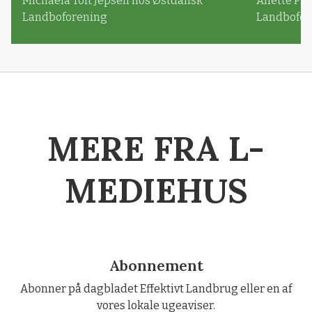
Michaela Toft Jepsen hos Østdansk
Anette Pl
Landboforening
Landbofor
MERE FRA L-
MEDIEHUS
Abonnement
Abonner på dagbladet Effektivt Landbrug eller en af
vores lokale ugeaviser.