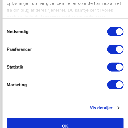
oplysninger, du har givet dem, eller som de har indsamlet
fra din brug af deres tjenester. Du samtykker til vores
cookies, hvis du fortsætter med at anvende vores
hjemmeside.
Samtykkevalg
Nødvendig
MARKED
Uændret notering: Spæde lyspunkter i fortsat
presset marked for oksekød
Præferencer
Statistik
Marketing
Vis detaljer
ULVE
OK