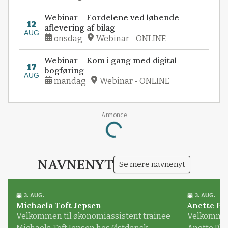
Webinar – Fordelene ved løbende
12
aflevering af bilag
AUG
onsdag
Webinar - ONLINE
Webinar – Kom i gang med digital
17
bogføring
AUG
mandag
Webinar - ONLINE
Annonce
Loading...
NAVNENYT
Se mere navnenyt
3. AUG.
3. AUG.
Michaela Toft Jepsen
Anette Pl
Velkommen til økonomiassistent trainee
Velkommen 