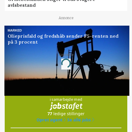
avlsbestand
Annonce
MARKED
Olieprisfald og fredshåb sender F5-renten ned
på 3 procent
Annonce
Loading...
Jobs
i samarbejde med
77
ledige stillinger
Opret agent
Se alle jobs