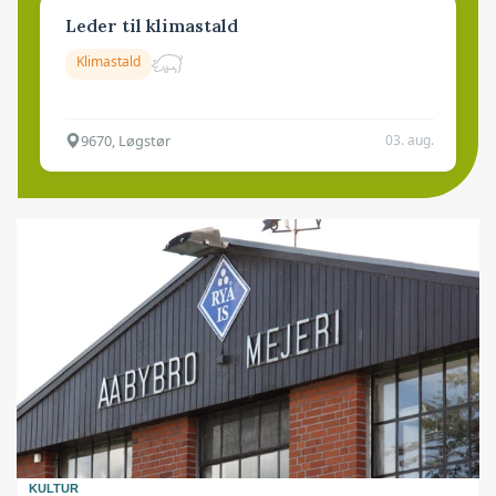
Leder til klimastald
Klimastald
9670, Løgstør
03. aug.
KULTUR