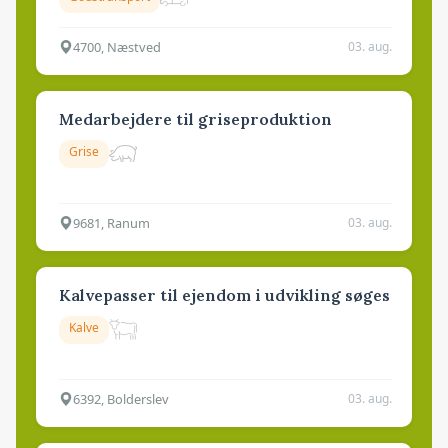
4700, Næstved
03. aug.
Medarbejdere til griseproduktion
Grise
9681, Ranum
03. aug.
Kalvepasser til ejendom i udvikling søges
Kalve
6392, Bolderslev
03. aug.