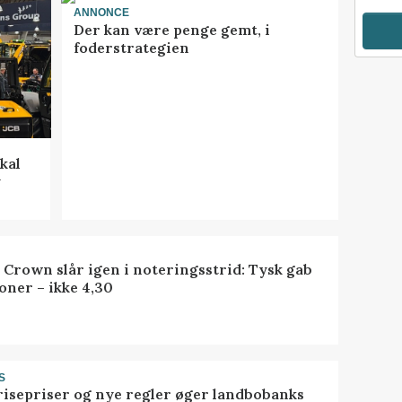
ANNONCE
Der kan være penge gemt, i
foderstrategien
kal
y
 Crown slår igen i noteringsstrid: Tysk gab
oner – ikke 4,30
S
risepriser og nye regler øger landbobanks