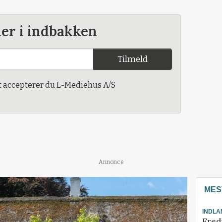
der i indbakken
Tilmeld
t accepterer du L-Mediehus A/S
Annonce
MES
INDLA
Fred