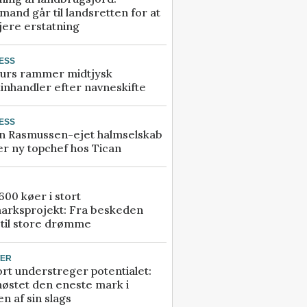
and går til landsretten for at
jere erstatning
ESS
urs rammer midtjysk
inhandler efter navneskifte
ESS
n Rasmussen-ejet halmselskab
r ny topchef hos Tican
00 køer i stort
arksprojekt: Fra beskeden
 til store drømme
TER
rt understreger potentialet:
høstet den eneste mark i
n af sin slags