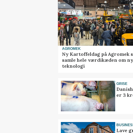
AGROMEK
Ny Kartoffeldag på Agromek s
samle hele værdikæden om n
teknologi
GRISE
Danish
er 3 kr
BUSINES
Lave g