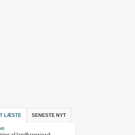
T LÆSTE
SENESTE NYT
ND
ning af landbrugsjord: