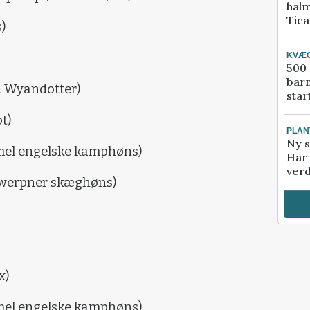
halm
Tic
s)
KVÆ
500-
bar
. Wyandotter)
star
t)
PLAN
Ny s
mel engelske kamphøns)
Har 
verd
twerpner skæghøns)
x)
mel engelske kamphøns)