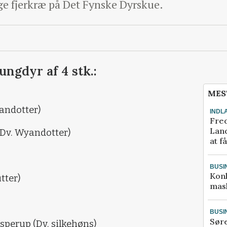
ige fjerkræ på Det Fynske Dyrskue.
ungdyr af 4 stk.:
MES
yandotter)
INDL
Fred
Land
(Dv. Wyandotter)
at f
BUSI
Kon
tter)
mask
BUSI
Sør
sperup (Dv. silkehøns)