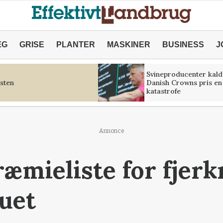
ÆG
GRISE
PLANTER
MASKINER
BUSINESS
J
Svineproducenter kald
sten
Danish Crowns pris en
katastrofe
Annonce
æmieliste for fjerk
uet