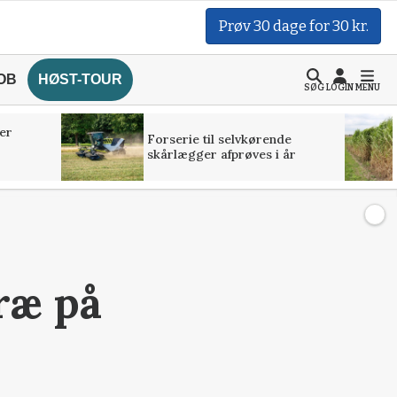
Prøv 30 dage for 30 kr.
OB
HØST-TOUR
SØG
LOGIN
MENU
er
Forserie til selvkørende
skårlægger afprøves i år
ræ på