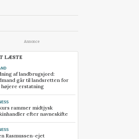
Annonce
T LÆSTE
AND
ning af landbrugsjord:
mand går til landsretten for
å højere erstatning
NESS
kurs rammer midtjysk
inhandler efter navneskifte
NESS
en Rasmussen-ejet