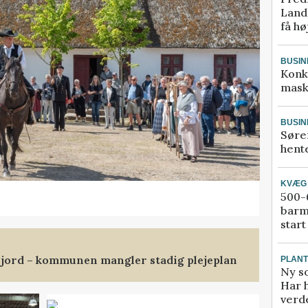
Landm
få hø
BUSIN
Konk
mask
BUSIN
Søre
hente
KVÆG
500-6
barm
start
jord – kommunen mangler stadig plejeplan
PLAN
Ny so
Har 
verde