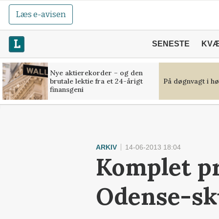
Læs e-avisen
SENESTE
KV
Nye aktierekorder – og den
brutale lektie fra et 24-årigt
På døgnvagt i hø
finansgeni
ARKIV
14-06-2013 18:04
Komplet pr
Odense-sk