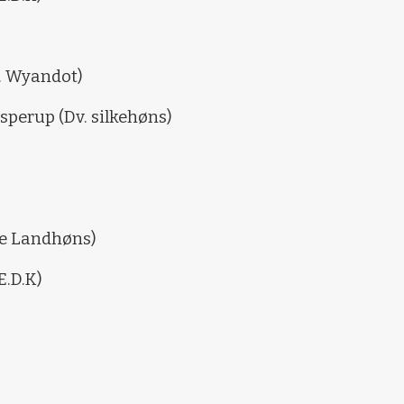
. Wyandot)
sperup (Dv. silkehøns)
ke Landhøns)
E.D.K)