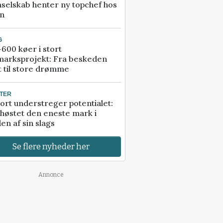
selskab henter ny topchef hos
an
G
600 køer i stort
marksprojekt: Fra beskeden
t til store drømme
TER
ort understreger potentialet:
høstet den eneste mark i
en af sin slags
Se flere nyheder her
Annonce