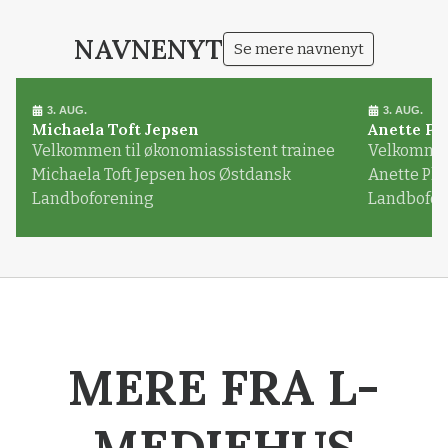
Loading...
NAVNENYT
Se mere navnenyt
3. AUG.
3. AUG.
Michaela Toft Jepsen
Anette Pl
Velkommen til økonomiassistent trainee
Velkommen 
Michaela Toft Jepsen hos Østdansk
Anette Pl
Landboforening
Landbofor
MERE FRA L-
MEDIEHUS