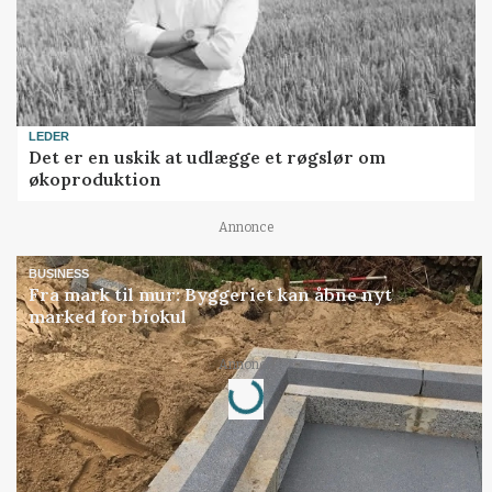
LEDER
Det er en uskik at udlægge et røgslør om
økoproduktion
Annonce
BUSINESS
Fra mark til mur: Byggeriet kan åbne nyt
marked for biokul
Annonce
Loading...