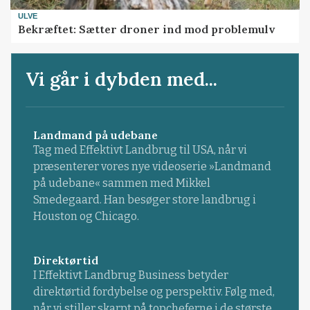
ULVE
Bekræftet: Sætter droner ind mod problemulv
Vi går i dybden med...
Landmand på udebane
Tag med Effektivt Landbrug til USA, når vi
præsenterer vores nye videoserie »Landmand
på udebane« sammen med Mikkel
Smedegaard. Han besøger store landbrug i
Houston og Chicago.
Direktørtid
I Effektivt Landbrug Business betyder
direktørtid fordybelse og perspektiv. Følg med,
når vi stiller skarpt på topcheferne i de største