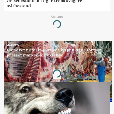
Grisebestanden stiger trods svagere
avlsbestand
Annonce
Loading...
MARKED
Uændret notering: Spæde lyspunkter i fortsat
presset marked for oksekød
Annonce
Loading...