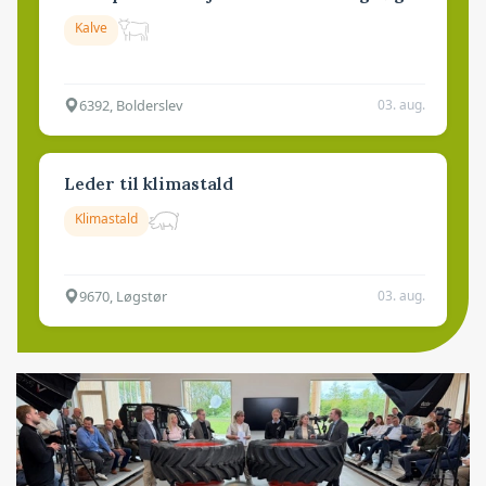
Kalve
6392, Bolderslev
03. aug.
Leder til klimastald
Klimastald
9670, Løgstør
03. aug.