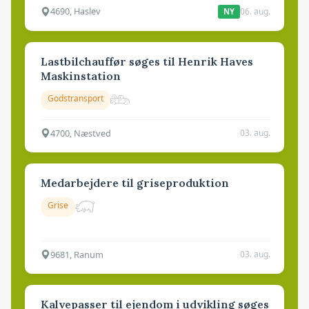
4690, Haslev
06. aug.
NY
Lastbilchauffør søges til Henrik Haves
Maskinstation
Godstransport
4700, Næstved
03. aug.
Medarbejdere til griseproduktion
Grise
9681, Ranum
03. aug.
Kalvepasser til ejendom i udvikling søges