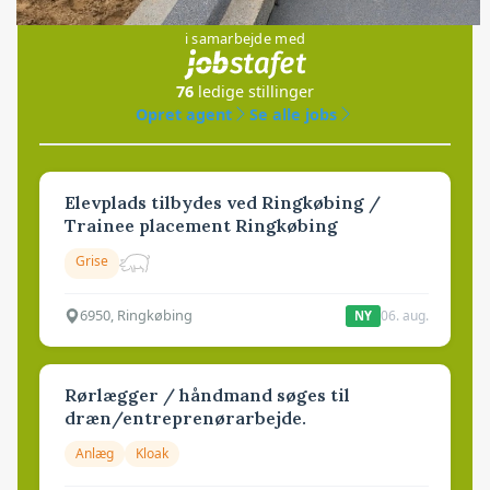
Jobs
i samarbejde med
76
ledige stillinger
Opret agent
Se alle jobs
Elevplads tilbydes ved Ringkøbing /
Trainee placement Ringkøbing
Grise
6950, Ringkøbing
06. aug.
NY
Rørlægger / håndmand søges til
dræn/entreprenørarbejde.
Anlæg
Kloak