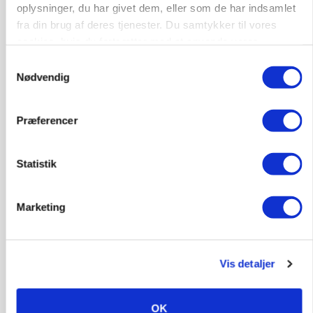
Loading...
oplysninger, du har givet dem, eller som de har indsamlet
fra din brug af deres tjenester. Du samtykker til vores
cookies, hvis du fortsætter med at anvende vores
hjemmeside.
Samtykkevalg
Nødvendig
Præferencer
Statistik
KVÆG
Snart kan man søge tilskud til naturprojekter
Marketing
Vis detaljer
OK