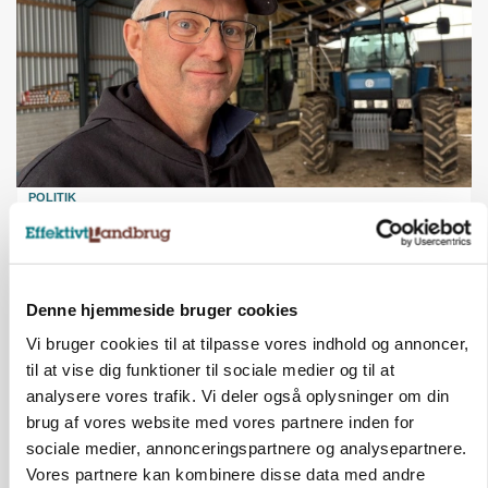
POLITIK
»Nu stopper I«: Landbrugsdebattør og
protestgruppe vil demonstrere mod ny
gødskningslov
Denne hjemmeside bruger cookies
Annonce
Vi bruger cookies til at tilpasse vores indhold og annoncer,
POLITIK
til at vise dig funktioner til sociale medier og til at
Folketinget behandler ny gødskningslov: Sådan
kan den ændre din bedrift fra 2027
analysere vores trafik. Vi deler også oplysninger om din
brug af vores website med vores partnere inden for
Annonce
sociale medier, annonceringspartnere og analysepartnere.
Vores partnere kan kombinere disse data med andre