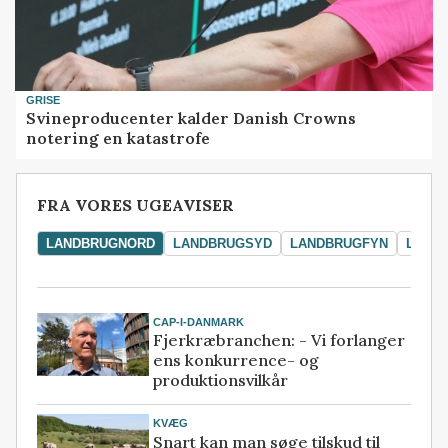
GRISE
Svineproducenter kalder Danish Crowns
notering en katastrofe
FRA VORES UGEAVISER
LANDBRUGNORD
LANDBRUGSYD
LANDBRUGFYN
LAND
CAP-I-DANMARK
Fjerkræbranchen: - Vi forlanger
ens konkurrence- og
produktionsvilkår
KVÆG
Snart kan man søge tilskud til