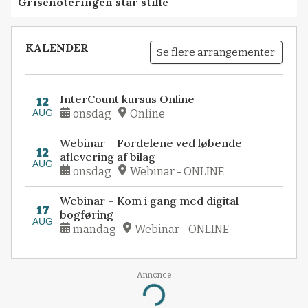
Grisenoteringen står stille
KALENDER
Se flere arrangementer
InterCount kursus Online
12
AUG
onsdag
Online
Webinar – Fordelene ved løbende
12
aflevering af bilag
AUG
onsdag
Webinar - ONLINE
Webinar – Kom i gang med digital
17
bogføring
AUG
mandag
Webinar - ONLINE
Annonce