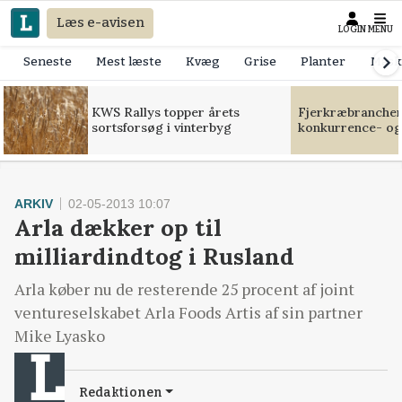
Læs e-avisen
LOGIN
MENU
Seneste
Mest læste
Kvæg
Grise
Planter
Mask
KWS Rallys topper årets
Fjerkræbranchen:
sortsforsøg i vinterbyg
konkurrence- og
ARKIV
02-05-2013 10:07
Arla dækker op til
milliardindtog i Rusland
Arla køber nu de resterende 25 procent af joint
ventureselskabet Arla Foods Artis af sin partner
Mike Lyasko
Redaktionen