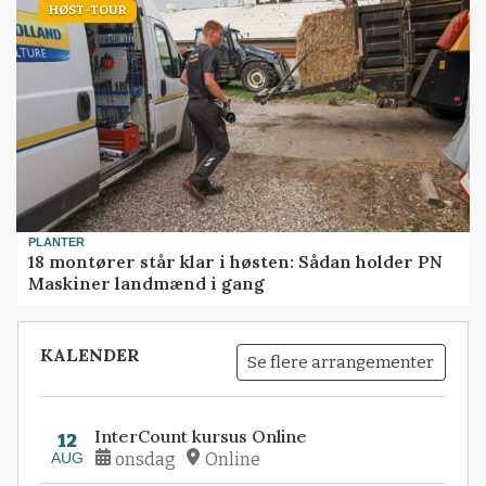
HØST-TOUR
PLANTER
18 montører står klar i høsten: Sådan holder PN
Maskiner landmænd i gang
KALENDER
Se flere arrangementer
InterCount kursus Online
12
AUG
onsdag
Online