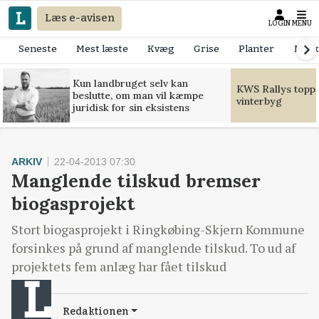
Læs e-avisen
LOGIN
MENU
Seneste
Mest læste
Kvæg
Grise
Planter
Mask
Kun landbruget selv kan
KWS Rallys toppe
beslutte, om man vil kæmpe
vinterbyg
juridisk for sin eksistens
ARKIV
22-04-2013 07:30
Manglende tilskud bremser
biogasprojekt
Stort biogasprojekt i Ringkøbing-Skjern Kommune
forsinkes på grund af manglende tilskud. To ud af
projektets fem anlæg har fået tilskud
Redaktionen