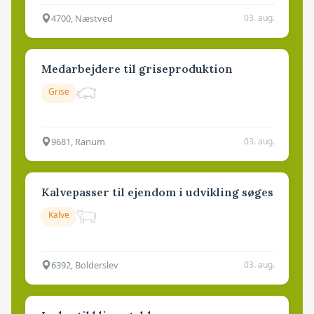
4700, Næstved
03. aug.
Medarbejdere til griseproduktion
Grise
9681, Ranum
03. aug.
Kalvepasser til ejendom i udvikling søges
Kalve
6392, Bolderslev
03. aug.