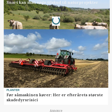
Snart kan man søge tilskud til naturprojekter
Loading...
Annonce
PLANTER
Før såmaskinen kører: Her er efterårets største
skadedyrsrisici
Annonce