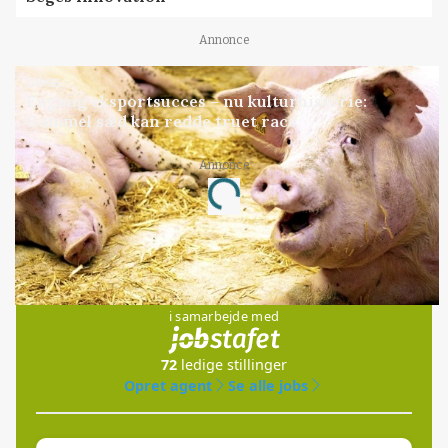
Annonce
GRISE
Engang eksportsucces – nu kulturhistorie:
Gammel sæd kan redde truet race
Annonce
Loading...
Jobs
i samarbejde med
72
ledige stillinger
Opret agent
Se alle jobs