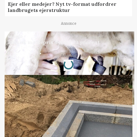
Ejer eller medejer? Nyt tv-format udfordrer
landbrugets ejerstruktur
Annonce
MARKED
Russisk mælkepris dykker 23 procent
Loading...
Annonce