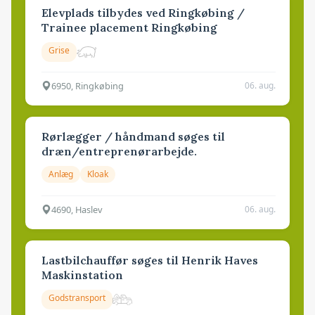
Elevplads tilbydes ved Ringkøbing /
Trainee placement Ringkøbing
Grise
6950, Ringkøbing
06. aug.
Rørlægger / håndmand søges til
dræn/entreprenørarbejde.
Anlæg
Kloak
4690, Haslev
06. aug.
Lastbilchauffør søges til Henrik Haves
Maskinstation
Godstransport