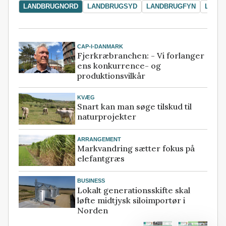
LANDBRUGNORD
LANDBRUGSYD
LANDBRUGFYN
LAND
CAP-I-DANMARK
Fjerkræbranchen: - Vi forlanger
ens konkurrence- og
produktionsvilkår
KVÆG
Snart kan man søge tilskud til
naturprojekter
ARRANGEMENT
Markvandring sætter fokus på
elefantgræs
BUSINESS
Lokalt generationsskifte skal
løfte midtjysk siloimportør i
Norden