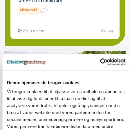
Leder til klimastald
Klimastald
9670, Løgstør
03. aug.
Denne hjemmeside bruger cookies
Vi bruger cookies til at tilpasse vores indhold og annoncer,
til at vise dig funktioner til sociale medier og til at
analysere vores trafik. Vi deler også oplysninger om din
brug af vores website med vores partnere inden for
sociale medier, annonceringspartnere og analysepartnere.
ARRANGEMENT
Vores partnere kan kombinere disse data med andre
Markvandring sætter fokus på elefantgræs