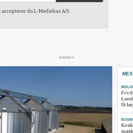
t accepterer du L-Mediehus A/S
Annonce
MES
INDLA
Fred
Landm
få hø
BUSIN
Konk
mask