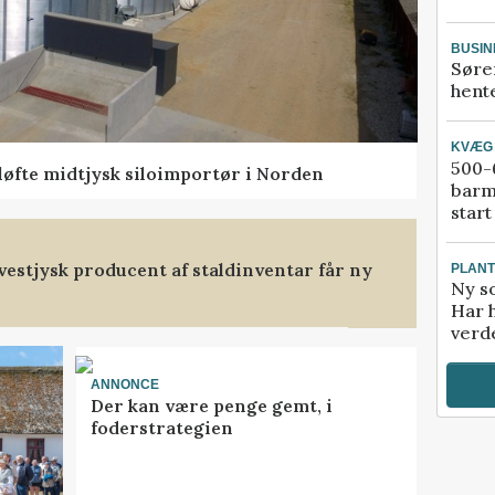
BUSIN
Søre
hente
KVÆG
500-6
 løfte midtjysk siloimportør i Norden
barm
start
t vestjysk producent af staldinventar får ny
PLAN
Ny so
Har 
verde
ANNONCE
Der kan være penge gemt, i
foderstrategien