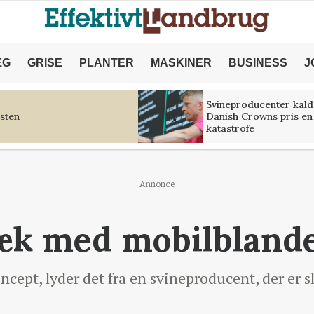
ÆG
GRISE
PLANTER
MASKINER
BUSINESS
J
Svineproducenter kald
sten
Danish Crowns pris en
katastrofe
Annonce
æk med mobilblande
oncept, lyder det fra en svineproducent, der er 