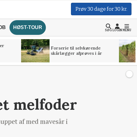
Prøv 30 dage for 30 kr.
OB
HØST-TOUR
SØG
LOGIN
MENU
er
Forserie til selvkørende
skårlægger afprøves i år
t melfoder
sluppet af med mavesår i