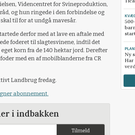
Tic
elsen, Videncentret for Svineproduktion,
råd, og hun ringede i den forbindelse og
KVÆ
 skal til for at undgå mavesår.
500-
bar
star
rtede derfor med at lave en aftale med
de foderet til slagtesvinene, indtil det
PLAN
eget korn fra de 140 hektar jord. Derefter
Ny s
 foder med en af mobilblanderne fra CR
Har 
verd
ktivt Landbrug fredag.
tegner abonnement.
der i indbakken
Tilmeld