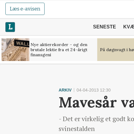
Læs e-avisen
SENESTE
KV
Nye aktierekorder – og den
brutale lektie fra et 24-årigt
På døgnvagt i hø
finansgeni
ARKIV
04-04-2013 12:30
Mavesår v
- Det er virkelig et godt k
svinestalden