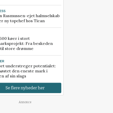
ESS
n Rasmussen-ejet halmselskab
r ny topchef hos Tican
00 køer i stort
arksprojekt: Fra beskeden
 til store drømme
TER
rt understreger potentialet:
høstet den eneste mark i
n af sin slags
Se flere nyheder her
Annonce