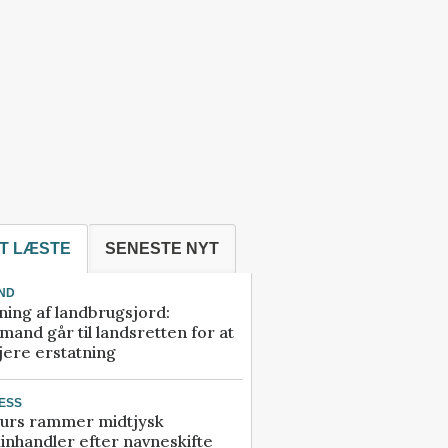
T LÆSTE
SENESTE NYT
ND
ning af landbrugsjord:
and går til landsretten for at
jere erstatning
ESS
urs rammer midtjysk
inhandler efter navneskifte