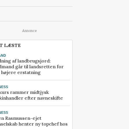
Annonce
T LÆSTE
AND
ning af landbrugsjord:
mand går til landsretten for
å højere erstatning
NESS
kurs rammer midtjysk
inhandler efter navneskifte
NESS
en Rasmussen-ejet
selskab henter ny topchef hos