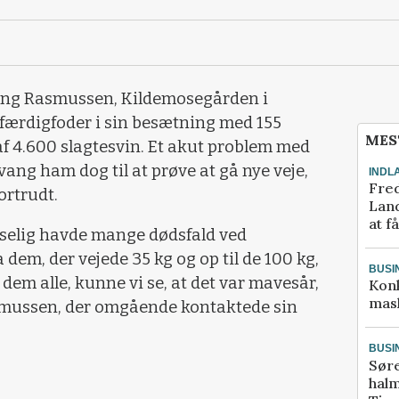
ang Rasmussen, Kildemosegården i
 færdigfoder i sin besætning med 155
MES
af 4.600 slagtesvin. Et akut problem med
ang ham dog til at prøve at gå nye veje,
INDL
Fred
ortrudt.
Land
at f
udselig havde mange dødsfald ved
a dem, der vejede 35 kg og op til de 100 kg,
BUSI
 dem alle, kunne vi se, at det var mavesår,
Kon
mask
smussen, der omgående kontaktede sin
BUSI
Sør
halm