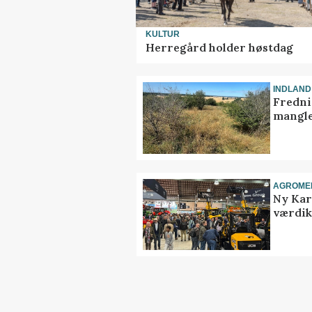
KULTUR
Herregård holder høstdag
INDLAND
Fredni
mangle
AGROME
Ny Kar
værdik