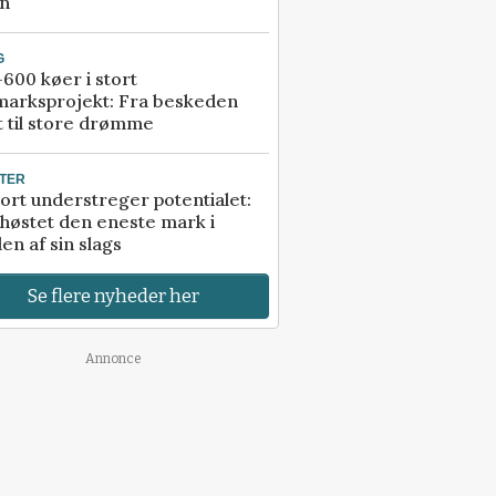
an
G
600 køer i stort
marksprojekt: Fra beskeden
t til store drømme
TER
ort understreger potentialet:
høstet den eneste mark i
en af sin slags
Se flere nyheder her
Annonce