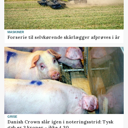
MASKINER
Forserie til selvkørende skårlægger afprøves i år
GRISE
Danish Crown slår igen i noteringsstrid: Tysk
gab er 3 kroner – ikke 4,30