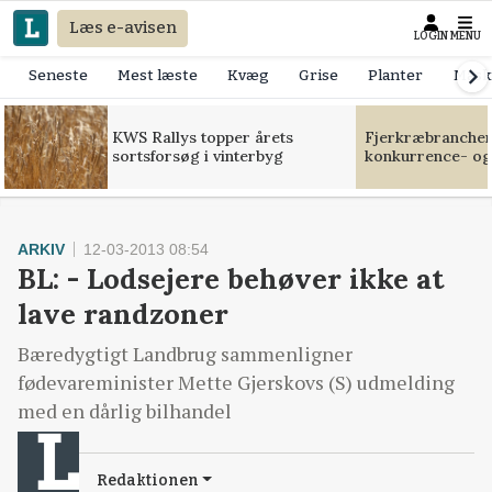
Læs e-avisen
LOGIN
MENU
Seneste
Mest læste
Kvæg
Grise
Planter
Mask
KWS Rallys topper årets
Fjerkræbranchen:
sortsforsøg i vinterbyg
konkurrence- og
ARKIV
12-03-2013 08:54
BL: - Lodsejere behøver ikke at
lave randzoner
Bæredygtigt Landbrug sammenligner
fødevareminister Mette Gjerskovs (S) udmelding
med en dårlig bilhandel
Redaktionen