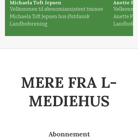
Michaela Toft Jepsen
Anette Pl
Velkommen til økonomiassistent trainee
Velkommen 
Michaela Toft Jepsen hos Østdansk
Anette Pl
Landboforening
Landbofor
MERE FRA L-
MEDIEHUS
Abonnement