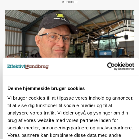
Annonce
POLITIK
Denne hjemmeside bruger cookies
»Nu stopper I«: Landbrugsdebattør og
protestgruppe vil demonstrere mod ny
Vi bruger cookies til at tilpasse vores indhold og annoncer,
gødskningslov
til at vise dig funktioner til sociale medier og til at
analysere vores trafik. Vi deler også oplysninger om din
Annonce
brug af vores website med vores partnere inden for
sociale medier, annonceringspartnere og analysepartnere.
POLITIK
Vores partnere kan kombinere disse data med andre
Folketinget behandler ny gødskningslov: Sådan