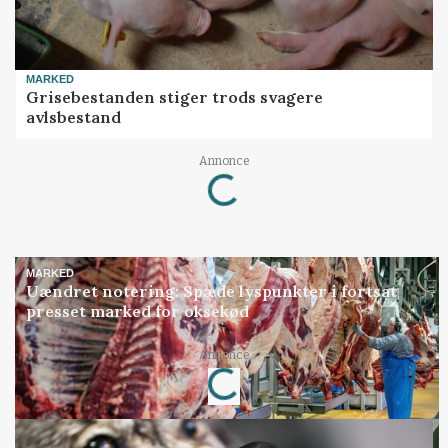
MARKED
Grisebestanden stiger trods svagere
avlsbestand
Loading...
Annonce
MARKED
Uændret notering: Spæde lyspunkter i fortsat
presset marked for oksekød
Loading...
Annonce