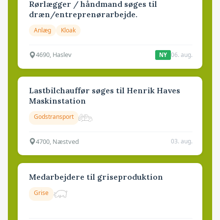
Rørlægger / håndmand søges til
dræn/entreprenørarbejde.
Anlæg
Kloak
4690, Haslev
06. aug.
NY
Lastbilchauffør søges til Henrik Haves
Maskinstation
Godstransport
4700, Næstved
03. aug.
Medarbejdere til griseproduktion
Grise