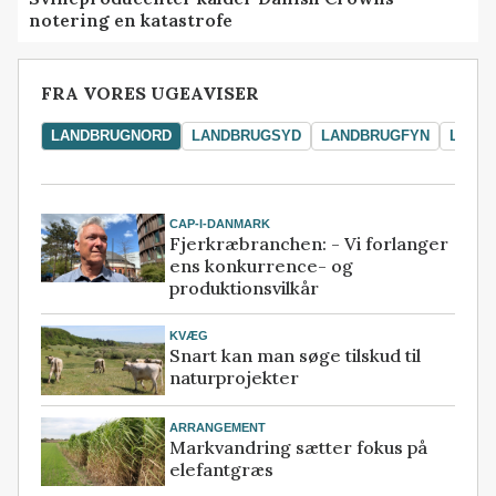
notering en katastrofe
FRA VORES UGEAVISER
LANDBRUGNORD
LANDBRUGSYD
LANDBRUGFYN
LAND
CAP-I-DANMARK
Fjerkræbranchen: - Vi forlanger
ens konkurrence- og
produktionsvilkår
KVÆG
Snart kan man søge tilskud til
naturprojekter
ARRANGEMENT
Markvandring sætter fokus på
elefantgræs