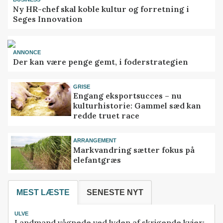
Ny HR-chef skal koble kultur og forretning i
Seges Innovation
ANNONCE
Der kan være penge gemt, i foderstrategien
GRISE
Engang eksportsucces – nu
kulturhistorie: Gammel sæd kan
redde truet race
ARRANGEMENT
Markvandring sætter fokus på
elefantgræs
MEST LÆSTE
SENESTE NYT
ULVE
Landmand vågnede ved lyden af skrigende kvier: