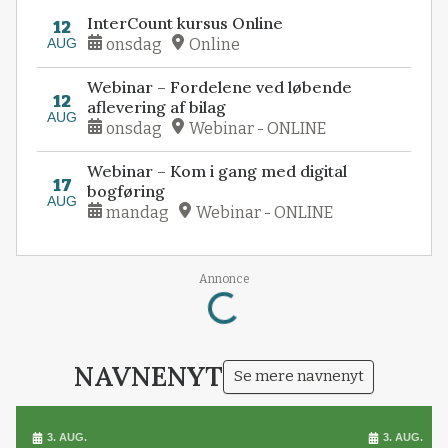
InterCount kursus Online
12
AUG
onsdag
Online
Webinar – Fordelene ved løbende
12
aflevering af bilag
AUG
onsdag
Webinar - ONLINE
Webinar – Kom i gang med digital
17
bogføring
AUG
mandag
Webinar - ONLINE
Loading...
Annonce
NAVNENYT
Se mere navnenyt
3. AUG.
3. AUG.