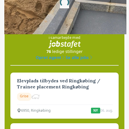
Loading...
Jobs
i samarbejde med
76
ledige stillinger
Opret agent
Se alle jobs
Elevplads tilbydes ved Ringkøbing /
Trainee placement Ringkøbing
Grise
6950, Ringkøbing
06. aug.
NY