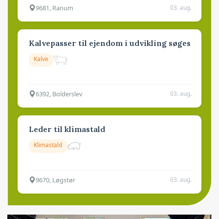
9681, Ranum
03. aug.
Kalvepasser til ejendom i udvikling søges
Kalve
6392, Bolderslev
03. aug.
Leder til klimastald
Klimastald
9670, Løgstør
03. aug.