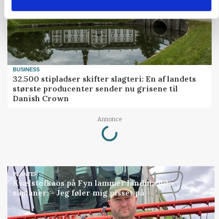
BUSINESS
32.500 stipladser skifter slagteri: En af landets
største producenter sender nu grisene til
Danish Crown
Loading...
Annonce
PLANTER
Kvælstofkaos på Fyn lammer landmænds
såplaner: - Jeg føler mig pisset på
Annonce