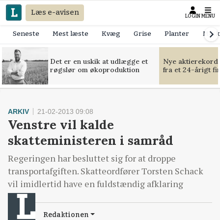
Læs e-avisen
LOGIN
MENU
Seneste
Mest læste
Kvæg
Grise
Planter
Mask
Det er en uskik at udlægge et
Nye aktierekorde
røgslør om økoproduktion
fra et 24-årigt f
ARKIV
21-02-2013 09:08
Venstre vil kalde
skatteministeren i samråd
Regeringen har besluttet sig for at droppe
transportafgiften. Skatteordfører Torsten Schack
vil imidlertid have en fuldstændig afklaring
Redaktionen