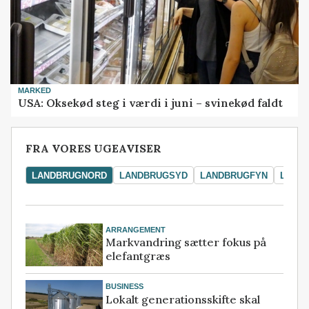
MARKED
USA: Oksekød steg i værdi i juni – svinekød faldt
FRA VORES UGEAVISER
LANDBRUGNORD
LANDBRUGSYD
LANDBRUGFYN
LAND
ARRANGEMENT
Markvandring sætter fokus på
elefantgræs
BUSINESS
Lokalt generationsskifte skal