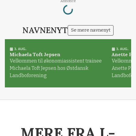
Loading...
Annonce
NAVNENYT
Se mere navnenyt
3. AUG.
3. AUG.
Michaela Toft Jepsen
Anette Pl
Velkommen til økonomiassistent trainee
Velkommen 
Michaela Toft Jepsen hos Østdansk
Anette Pl
Landboforening
Landbofor