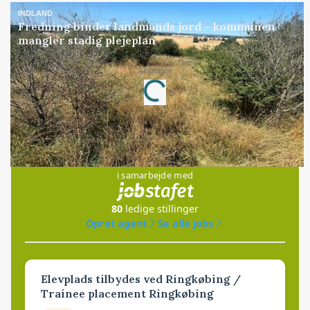
INDLAND
Fredning binder landmands jord – kommunen
mangler stadig plejeplan
Loading...
Annonce
Jobs
i samarbejde med
80
ledige stillinger
Opret agent
Se alle jobs
Elevplads tilbydes ved Ringkøbing /
Trainee placement Ringkøbing