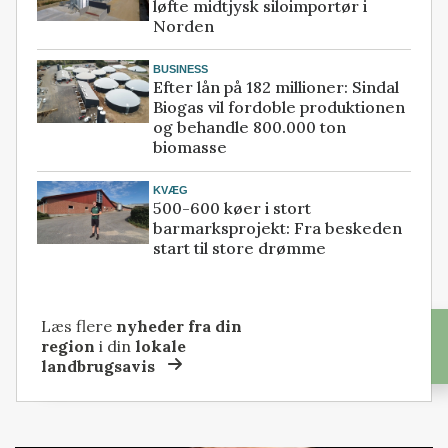
løfte midtjysk siloimportør i
Norden
BUSINESS
Efter lån på 182 millioner: Sindal
Biogas vil fordoble produktionen
og behandle 800.000 ton
biomasse
KVÆG
500-600 køer i stort
barmarksprojekt: Fra beskeden
start til store drømme
Læs flere
nyheder fra din
region
i din
lokale
landbrugsavis