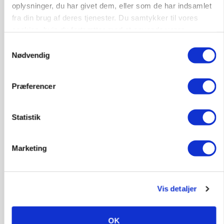
oplysninger, du har givet dem, eller som de har indsamlet
gab er 3 kroner – ikke 4,30
fra din brug af deres tjenester. Du samtykker til vores
cookies, hvis du fortsætter med at anvende vores
hjemmeside.
Samtykkevalg
Nødvendig
Præferencer
Statistik
Marketing
MARKED
Grisenoteringen står stille
Vis detaljer
OK