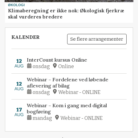
ØKOLOGI
Klimaberegning er ikke nok: Økologisk fjerkræ
skal vurderes bredere
KALENDER
Se flere arrangementer
InterCount kursus Online
12
AUG
onsdag
Online
Webinar – Fordelene ved løbende
12
aflevering af bilag
AUG
onsdag
Webinar - ONLINE
Webinar – Kom i gang med digital
17
bogføring
AUG
mandag
Webinar - ONLINE