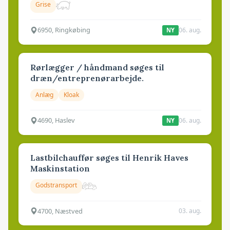
Grise
6950, Ringkøbing
06. aug.
NY
Rørlægger / håndmand søges til
dræn/entreprenørarbejde.
Anlæg
Kloak
4690, Haslev
06. aug.
NY
Lastbilchauffør søges til Henrik Haves
Maskinstation
Godstransport
4700, Næstved
03. aug.