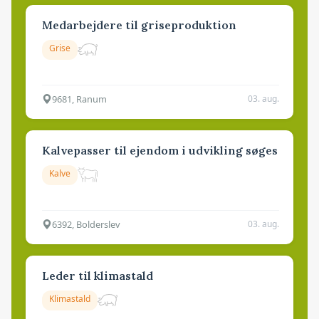
Medarbejdere til griseproduktion
Grise
9681, Ranum
03. aug.
Kalvepasser til ejendom i udvikling søges
Kalve
6392, Bolderslev
03. aug.
Leder til klimastald
Klimastald