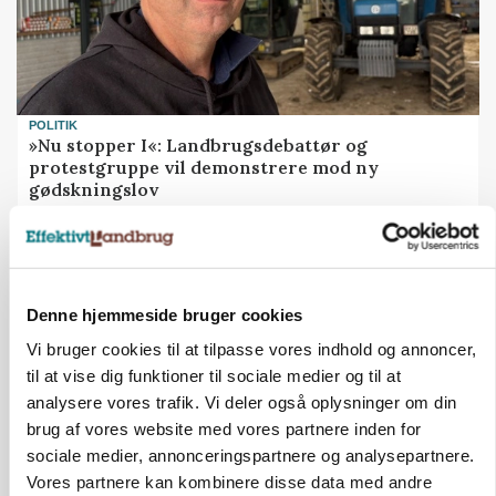
POLITIK
»Nu stopper I«: Landbrugsdebattør og
protestgruppe vil demonstrere mod ny
gødskningslov
Annonce
POLITIK
Folketinget behandler ny gødskningslov: Sådan
Denne hjemmeside bruger cookies
kan den ændre din bedrift fra 2027
Vi bruger cookies til at tilpasse vores indhold og annoncer,
Loading...
til at vise dig funktioner til sociale medier og til at
Annonce
analysere vores trafik. Vi deler også oplysninger om din
brug af vores website med vores partnere inden for
sociale medier, annonceringspartnere og analysepartnere.
Vores partnere kan kombinere disse data med andre