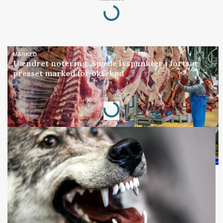
Loading...
MARKED
Uændret notering: Spæde lyspunkter i fortsat
presset marked for oksekød
Loading...
Annonce