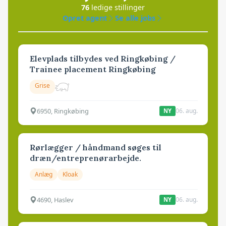
76
ledige stillinger
Opret agent
Se alle jobs
Elevplads tilbydes ved Ringkøbing /
Trainee placement Ringkøbing
Grise
6950, Ringkøbing
06. aug.
NY
Rørlægger / håndmand søges til
dræn/entreprenørarbejde.
Anlæg
Kloak
4690, Haslev
06. aug.
NY