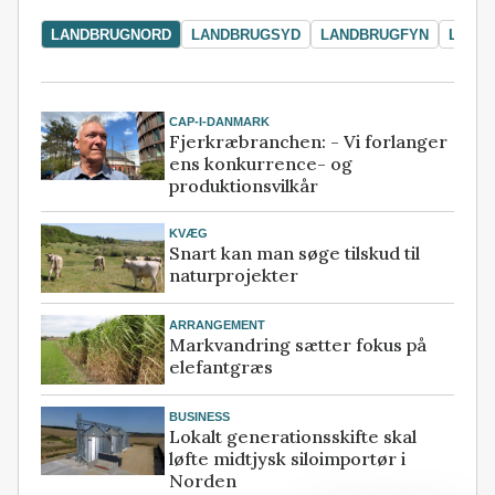
LANDBRUGNORD
LANDBRUGSYD
LANDBRUGFYN
LAND
CAP-I-DANMARK
Fjerkræbranchen: - Vi forlanger
ens konkurrence- og
produktionsvilkår
KVÆG
Snart kan man søge tilskud til
naturprojekter
ARRANGEMENT
Markvandring sætter fokus på
elefantgræs
BUSINESS
Lokalt generationsskifte skal
løfte midtjysk siloimportør i
Norden