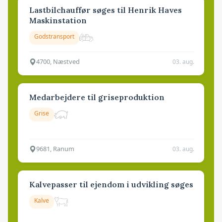
Lastbilchauffør søges til Henrik Haves
Maskinstation
Godstransport
4700, Næstved
03. aug.
Medarbejdere til griseproduktion
Grise
9681, Ranum
03. aug.
Kalvepasser til ejendom i udvikling søges
Kalve