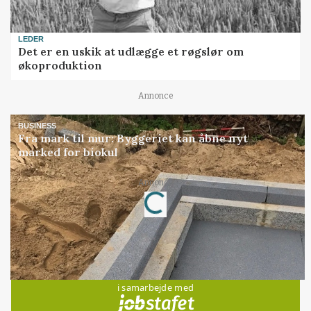
LEDER
Det er en uskik at udlægge et røgslør om
økoproduktion
Annonce
BUSINESS
Fra mark til mur: Byggeriet kan åbne nyt
marked for biokul
Annonce
Loading...
Jobs
i samarbejde med