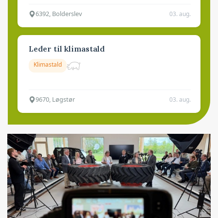
6392, Bolderslev
03. aug.
Leder til klimastald
Klimastald
9670, Løgstør
03. aug.