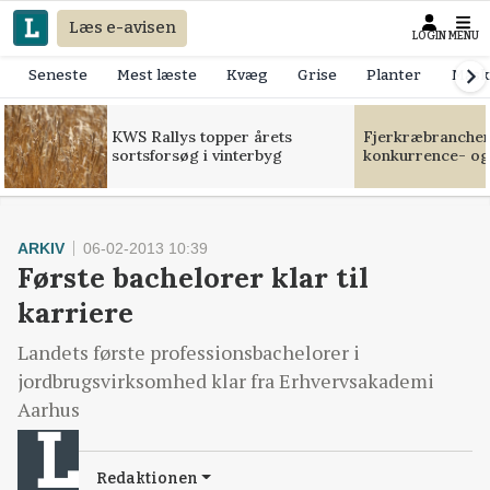
Læs e-avisen
LOGIN
MENU
Seneste
Mest læste
Kvæg
Grise
Planter
Mask
KWS Rallys topper årets
Fjerkræbranchen:
sortsforsøg i vinterbyg
konkurrence- og
ARKIV
06-02-2013 10:39
Første bachelorer klar til
karriere
Landets første professionsbachelorer i
jordbrugsvirksomhed klar fra Erhvervsakademi
Aarhus
Redaktionen