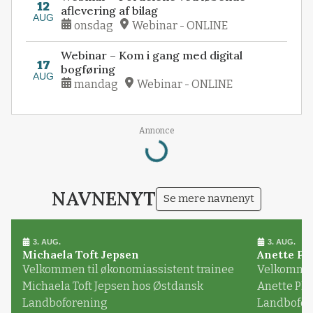
12
aflevering af bilag
AUG
onsdag
Webinar - ONLINE
Webinar – Kom i gang med digital
17
bogføring
AUG
mandag
Webinar - ONLINE
Loading...
Annonce
NAVNENYT
Se mere navnenyt
3. AUG.
3. AUG.
Michaela Toft Jepsen
Anette Pl
Velkommen til økonomiassistent trainee
Velkommen 
Michaela Toft Jepsen hos Østdansk
Anette Pl
Landboforening
Landbofor