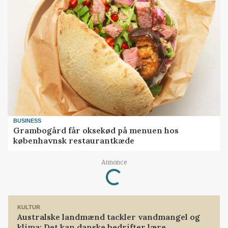
BUSINESS
Grambogård får oksekød på menuen hos
københavnsk restaurantkæde
Annonce
Loading...
KULTUR
Australske landmænd tackler vandmangel og
klima: Det kan danske bedrifter lære