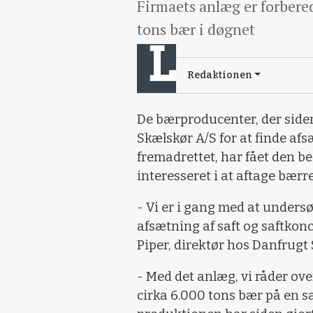
Firmaets anlæg er forberedt
tons bær i døgnet
Redaktionen
De bærproducenter, der siden
Skælskør A/S for at finde af
fremadrettet, har fået den be
interesseret i at aftage bærr
- Vi er i gang med at unders
afsætning af saft og saftkon
Piper, direktør hos Danfrugt 
- Med det anlæg, vi råder ove
cirka 6.000 tons bær på en s