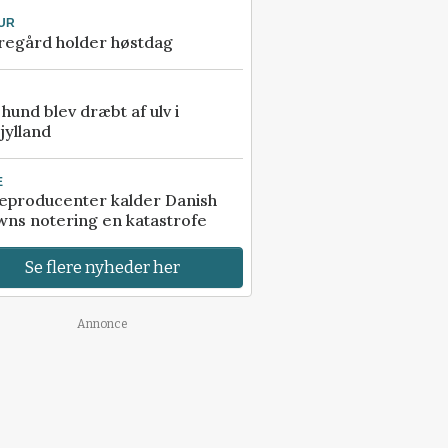
UR
regård holder høstdag
e hund blev dræbt af ulv i
jylland
E
eproducenter kalder Danish
ns notering en katastrofe
Se flere nyheder her
Annonce