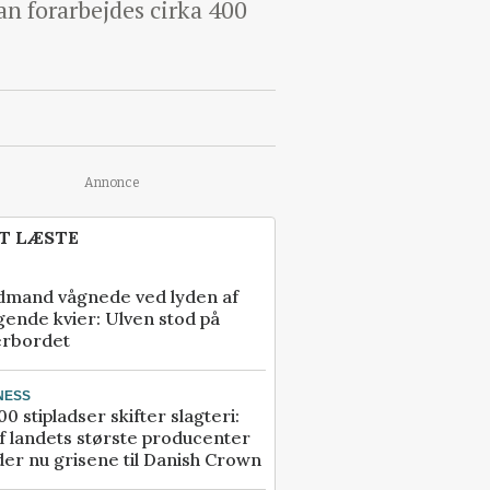
kan forarbejdes cirka 400
Annonce
T LÆSTE
dmand vågnede ved lyden af
gende kvier: Ulven stod på
erbordet
NESS
00 stipladser skifter slagteri:
f landets største producenter
er nu grisene til Danish Crown