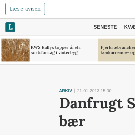
Læs e-avisen
SENESTE
KV
KWS Rallys topper årets
Fjerkræbranchen:
sortsforsøg i vinterbyg
konkurrence- og
ARKIV
21-01-2013 15:00
Danfrugt S
bær