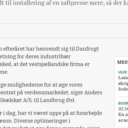
 til installering af en saftpresse mere, så der 
 efteråret har henvendt sig til Danfrugt
sætning for deres industribær
MES
sked, at det vestsjællandske firma er
ene.
ULVE
Lan
skri
øge mulighederne for at øge vores
fod
centrat på verdensmarkedet, siger Anders
Skælskør A/S, til Landbrug Øst.
BUSI
32.5
r i dag, har vi været oppe på at forarbejde
En a
send
æson. Diverse optimeringer i