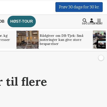
Prøv 30 dage for 30 kr.
OB
HØST-TOUR
SØG
LOGIN
MENU
r. kg
Rådgiver om DB-Tjek: Små
presser
justeringer kan give store
besparelser
til flere