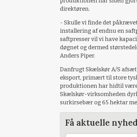
produktionen har siden gjor
direktøren.
- Skulle vi finde det påkrævet
installering af endnu en saft
saftpresser vil vi have kapaci
døgnet og dermed størstedel
Anders Piper.
Danfrugt Skælskør A/S afsætt
eksport, primært til store ty
produktionen har hidtil vær
Skælskør-virksomheden dyrke
surkirsebær og 65 hektar me
Få aktuelle nyhe