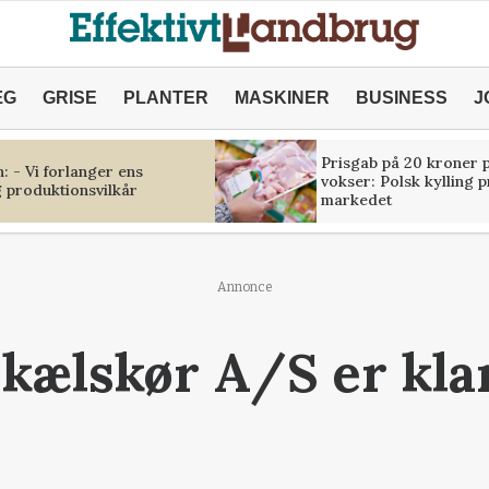
ÆG
GRISE
PLANTER
MASKINER
BUSINESS
J
Prisgab på 20 kroner p
 - Vi forlanger ens
vokser: Polsk kylling 
 produktionsvilkår
markedet
Annonce
kælskør A/S er klar 