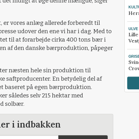
t det muligt at øge denne mængde, siger
KULT
Her
, er vores anlæg allerede forberedt til
ULVE
presse udover den ene vi har i dag. Med to
Lill
tet til at forarbejde cirka 400 tons bær i
Vest
en af den danske bærproduktion, påpeger
GRIS
Svin
Crow
er næsten hele sin produktion til
ske saftproducenter. En betydelig del af
et baseret på egen bærproduktion.
r således selv 215 hektar med
d solbær.
der i indbakken