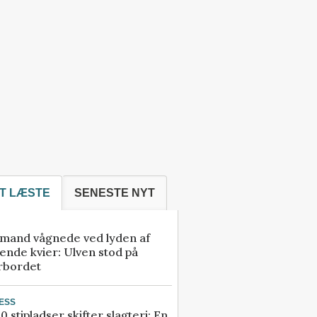
T LÆSTE
SENESTE NYT
mand vågnede ved lyden af
ende kvier: Ulven stod på
rbordet
ESS
0 stipladser skifter slagteri: En