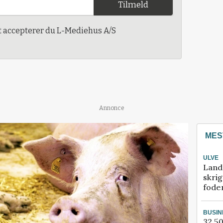
Tilmeld
t accepterer du L-Mediehus A/S
Annonce
MES
ULVE
Land
skrig
fode
BUSIN
32.50