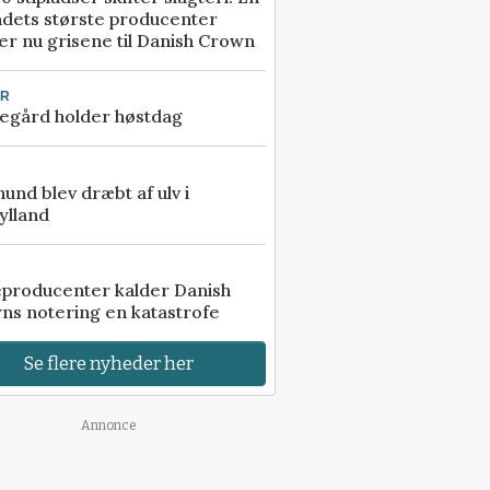
ndets største producenter
r nu grisene til Danish Crown
UR
egård holder høstdag
 hund blev dræbt af ulv i
ylland
eproducenter kalder Danish
ns notering en katastrofe
Se flere nyheder her
Annonce