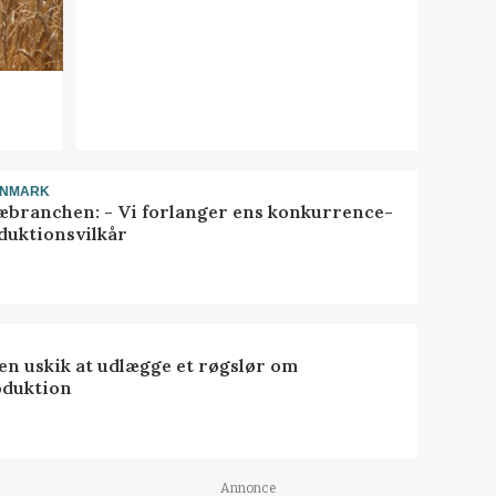
ANMARK
æbranchen: - Vi forlanger ens konkurrence-
duktionsvilkår
 en uskik at udlægge et røgslør om
oduktion
Annonce