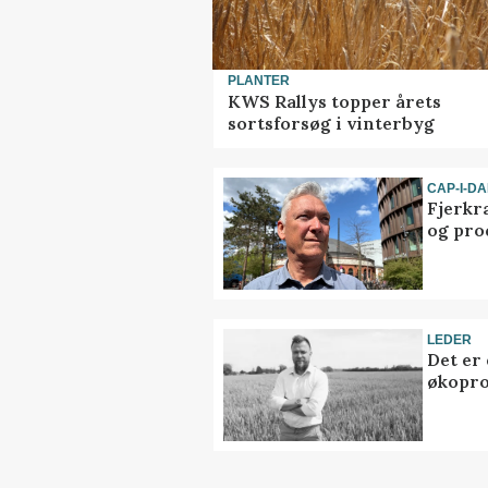
PLANTER
KWS Rallys topper årets
sortsforsøg i vinterbyg
CAP-I-D
Fjerkr
og pro
LEDER
Det er
økopr