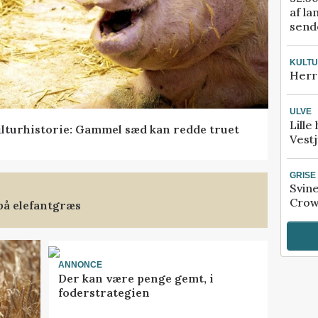
af la
sende
KULT
Herr
ULVE
Lille
lturhistorie: Gammel sæd kan redde truet
Vestj
GRISE
Svin
Crow
på elefantgræs
ANNONCE
Der kan være penge gemt, i
foderstrategien