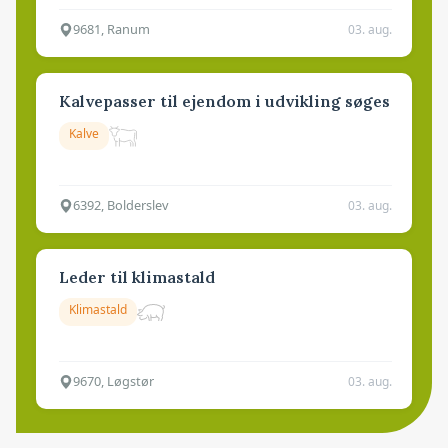
9681, Ranum
03. aug.
Kalvepasser til ejendom i udvikling søges
Kalve
6392, Bolderslev
03. aug.
Leder til klimastald
Klimastald
9670, Løgstør
03. aug.