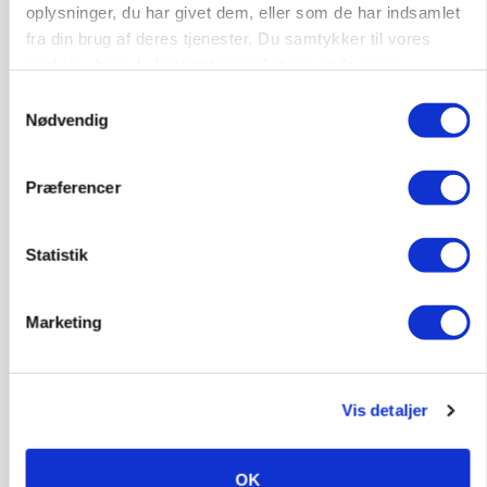
Snart kan man søge tilskud til naturprojekter
oplysninger, du har givet dem, eller som de har indsamlet
Loading...
fra din brug af deres tjenester. Du samtykker til vores
Annonce
cookies, hvis du fortsætter med at anvende vores
hjemmeside.
Samtykkevalg
Nødvendig
Præferencer
Statistik
Marketing
PLANTER
Før såmaskinen kører: Her er efterårets største
Vis detaljer
skadedyrsrisici
OK