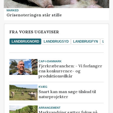
MARKED
Grisenoteringen står stille
FRA VORES UGEAVISER
LANDBRUGNORD
LANDBRUGSYD
LANDBRUGFYN
LAND
CAP-I-DANMARK
Fjerkræbranchen: - Vi forlanger
ens konkurrence- og
produktionsvilkår
KVÆG
Snart kan man søge tilskud til
naturprojekter
ARRANGEMENT
Markvandring sætter fokus på