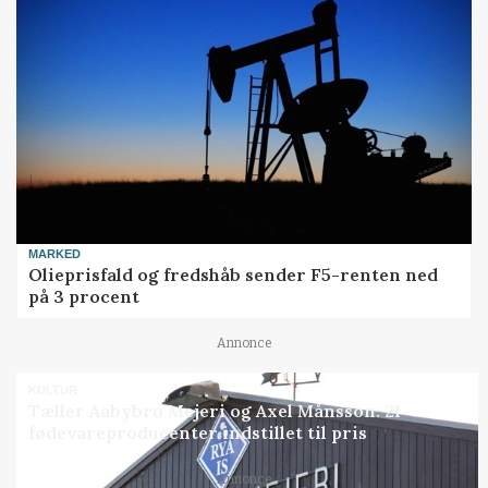
MARKED
Olieprisfald og fredshåb sender F5-renten ned
på 3 procent
Annonce
KULTUR
Tæller Aabybro Mejeri og Axel Månsson: 21
fødevareproducenter indstillet til pris
Annonce