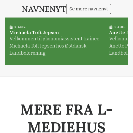
NAVNENYT
Se mere navnenyt
3. AUG.
3. AUG.
Michaela Toft Jepsen
Anette Pl
Velkommen til økonomiassistent trainee
Velkommen 
Michaela Toft Jepsen hos Østdansk
Anette Pl
Landboforening
Landbofor
MERE FRA L-
MEDIEHUS