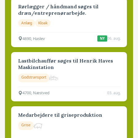
Rørlægger / håndmand søges til
dræn/entreprenørarbejde.
Anlæg
Kloak
4690, Haslev
06. aug.
NY
Lastbilchauffør søges til Henrik Haves
Maskinstation
Godstransport
4700, Næstved
03. aug.
Medarbejdere til griseproduktion
Grise