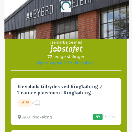
Loading...
Jobs
i samarbejde med
77
ledige stillinger
Opret agent
Se alle jobs
Elevplads tilbydes ved Ringkøbing /
Trainee placement Ringkøbing
Grise
6950, Ringkøbing
06. aug.
NY