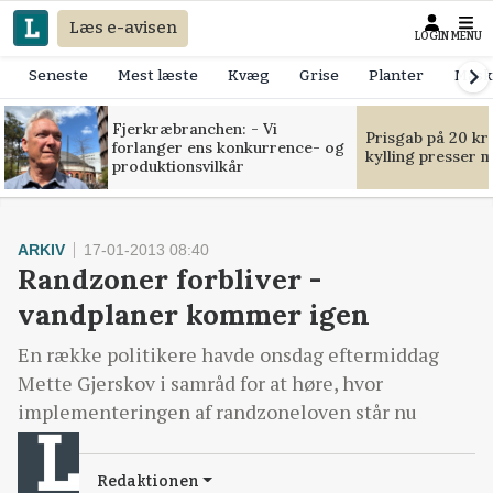
Læs e-avisen
LOGIN
MENU
Seneste
Mest læste
Kvæg
Grise
Planter
Mask
Fjerkræbranchen: - Vi
Prisgab på 20 kr
forlanger ens konkurrence- og
kylling presser 
produktionsvilkår
ARKIV
17-01-2013 08:40
Randzoner forbliver -
vandplaner kommer igen
En række politikere havde onsdag eftermiddag
Mette Gjerskov i samråd for at høre, hvor
implementeringen af randzoneloven står nu
Redaktionen