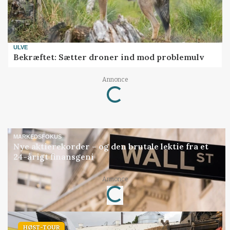
ULVE
Bekræftet: Sætter droner ind mod problemulv
Loading...
Annonce
MARKEDSFOKUS
Nye aktierekorder – og den brutale lektie fra et
24-årigt finansgeni
Loading...
Annonce
HØST-TOUR