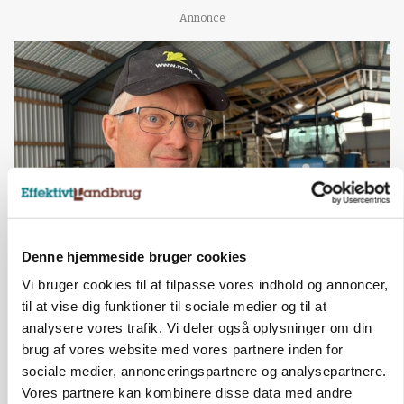
Annonce
Denne hjemmeside bruger cookies
POLITIK
»Nu stopper I«: Landbrugsdebattør og
Vi bruger cookies til at tilpasse vores indhold og annoncer,
protestgruppe vil demonstrere mod ny
til at vise dig funktioner til sociale medier og til at
gødskningslov
analysere vores trafik. Vi deler også oplysninger om din
brug af vores website med vores partnere inden for
Annonce
sociale medier, annonceringspartnere og analysepartnere.
Vores partnere kan kombinere disse data med andre
KVÆG