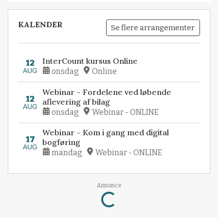
KALENDER
Se flere arrangementer
InterCount kursus Online
12
AUG
onsdag
Online
Webinar – Fordelene ved løbende
12
aflevering af bilag
AUG
onsdag
Webinar - ONLINE
Webinar – Kom i gang med digital
17
bogføring
AUG
mandag
Webinar - ONLINE
Loading...
Annonce