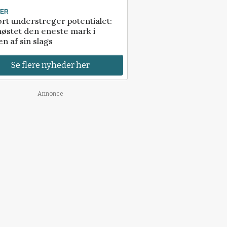
TER
rt understreger potentialet:
høstet den eneste mark i
n af sin slags
Se flere nyheder her
Annonce