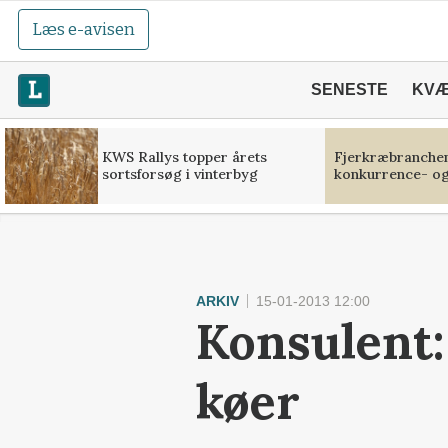
Læs e-avisen
SENESTE
KV
KWS Rallys topper årets
Fjerkræbranchen:
sortsforsøg i vinterbyg
konkurrence- og
ARKIV
15-01-2013 12:00
Konsulent:
køer