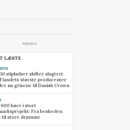
Annonce
T LÆSTE
NESS
00 stipladser skifter slagteri:
f landets største producenter
er nu grisene til Danish Crown
G
600 køer i stort
marksprojekt: Fra beskeden
t til store drømme