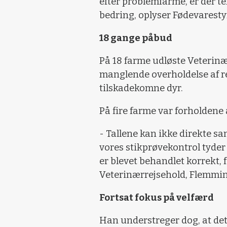
efter problemfarme, er der te
bedring, oplyser Fødevaresty
18 gange påbud
På 18 farme udløste Veterin
manglende overholdelse af re
tilskadekomne dyr.
På fire farme var forholdene 
- Tallene kan ikke direkte s
vores stikprøvekontrol tyder p
er blevet behandlet korrekt, 
Veterinærrejsehold, Flemmin
Fortsat fokus på velfærd
Han understreger dog, at det