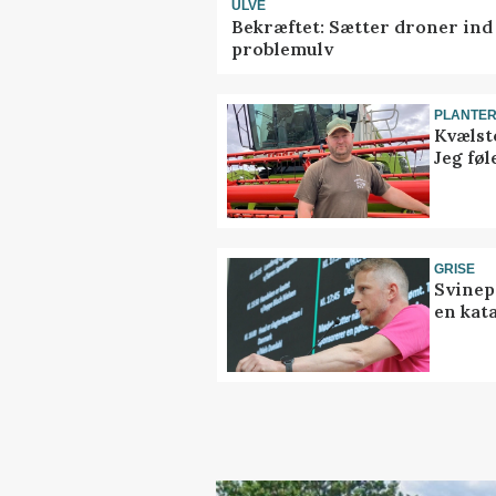
ULVE
Bekræftet: Sætter droner in
problemulv
PLANTE
Kvælst
Jeg føl
GRISE
Svinep
en kat