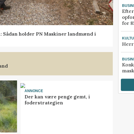
BUSIN
Efter
opfo
for 8
en: Sådan holder PN Maskiner landmænd i
KULT
Herr
BUSIN
Konk
land
mask
ANNONCE
Der kan være penge gemt, i
foderstrategien