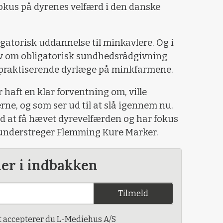
 fokus på dyrenes velfærd i den danske
igatorisk uddannelse til minkavlere. Og i
rav om obligatorisk sundhedsrådgivning
 praktiserende dyrlæge på minkfarmene.
ar haft en klar forventning om, ville
erne, og som ser ud til at slå igennem nu.
d at få hævet dyrevelfærden og har fokus
, understreger Flemming Kure Marker.
der i indbakken
Tilmeld
t accepterer du L-Mediehus A/S