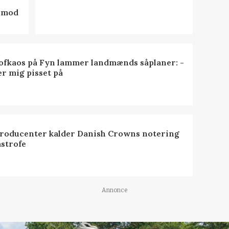
d mod
R
ofkaos på Fyn lammer landmænds såplaner: -
er mig pisset på
roducenter kalder Danish Crowns notering
astrofe
Annonce