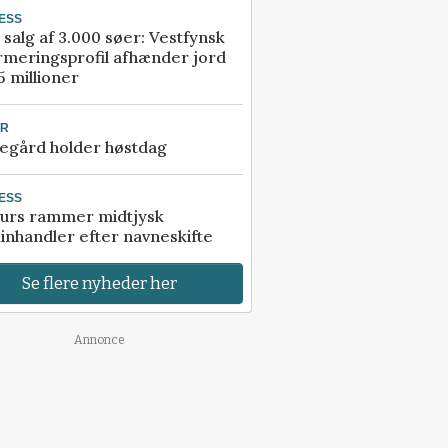
ESS
 salg af 3.000 søer: Vestfynsk
rmeringsprofil afhænder jord
5 millioner
UR
egård holder høstdag
ESS
urs rammer midtjysk
inhandler efter navneskifte
Se flere nyheder her
Annonce