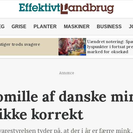
ÆG
GRISE
PLANTER
MASKINER
BUSINESS
J
Uændret notering: Sp
tiger trods svagere
lyspunkter i fortsat pr
marked for oksekød
Annonce
omille af danske mi
ikke korrekt
restyrelsen tyder på, at der i år er færre mink,