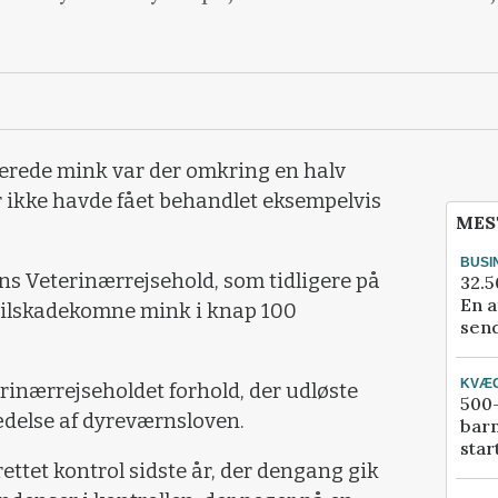
lerede mink var der omkring en halv
der ikke havde fået behandlet eksempelvis
MES
BUSI
ns Veterinærrejsehold, som tidligere på
32.5
En a
tilskadekomne mink i knap 100
send
KVÆ
rinærrejseholdet forhold, der udløste
500-
ædelse af dyreværnsloven.
bar
star
tet kontrol sidste år, der dengang gik