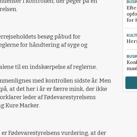
ndenser i kontrollen, der peger på en
BUSI
Efte
relsen.
opfo
for 
KULT
ærrejseholdets besøg påbud for
Her
glerne for håndtering af syge og
BUSI
Kon
alene til en indskærpelse af reglerne.
mask
ammenlignes med kontrollen sidste år. Men
å, at det her i år er færre mink, der ikke
forklarer leder af Fødevarestyrelsens
g Kure Marker.
 er Fødevarestyrelsens vurdering, at der