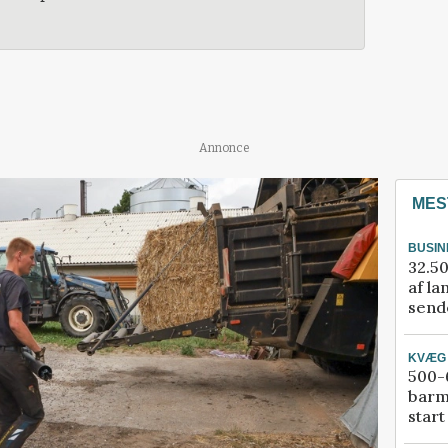
Annonce
MES
BUSIN
32.50
af la
sende
KVÆG
500-6
barm
start