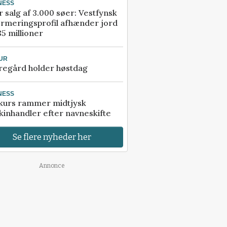
NESS
r salg af 3.000 søer: Vestfynsk
rmeringsprofil afhænder jord
85 millioner
UR
regård holder høstdag
NESS
kurs rammer midtjysk
inhandler efter navneskifte
Se flere nyheder her
Annonce