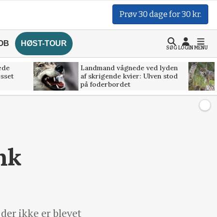
Prøv 30 dage for 30 kr.
OB
HØST-TOUR
SØG
LOGIN
MENU
æde
Landmand vågnede ved lyden
esset
af skrigende kvier: Ulven stod
på foderbordet
nk
 der ikke er blevet