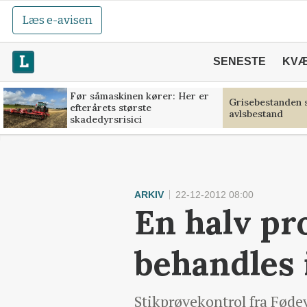
Læs e-avisen
SENESTE
KV
Før såmaskinen kører: Her er
Grisebestanden s
efterårets største
avlsbestand
skadedyrsrisici
ARKIV
22-12-2012 08:00
En halv pr
behandles 
Stikprøvekontrol fra Fødeva