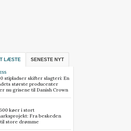
T LÆSTE
SENESTE NYT
ESS
0 stipladser skifter slagteri: En
ndets største producenter
r nu grisene til Danish Crown
00 køer i stort
arksprojekt: Fra beskeden
 til store drømme