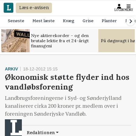
Læs e-avisen
LOGIN
MENU
Seneste
Mest læste
Kvæg
Grise
Planter
Mask
Nye aktierekorder – og den
brutale lektie fra et 24-årigt
På døgnvagt i hø
finansgeni
ARKIV
18-12-2012 15:15
Økonomisk støtte flyder ind hos
vandløbsforening
Landbrugsforeningerne i Syd- og Sønderjylland
kanaliserer cirka 200 kroner pr. medlem over i
foreningen Sønderjyske Vandløb.
Redaktionen