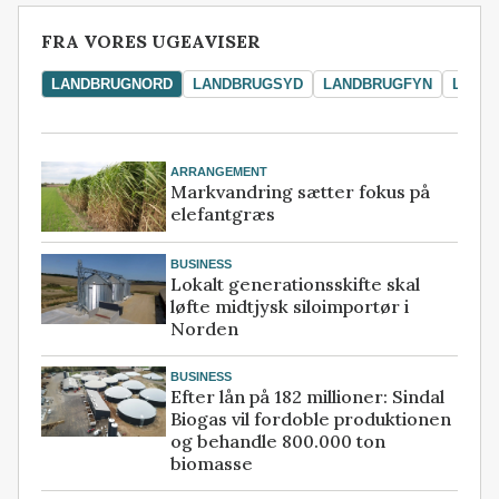
FRA VORES UGEAVISER
LANDBRUGNORD
LANDBRUGSYD
LANDBRUGFYN
LAND
ARRANGEMENT
Markvandring sætter fokus på
elefantgræs
BUSINESS
Lokalt generationsskifte skal
løfte midtjysk siloimportør i
Norden
BUSINESS
Efter lån på 182 millioner: Sindal
Biogas vil fordoble produktionen
og behandle 800.000 ton
biomasse