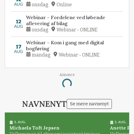
AUG
onsdag
Online
Webinar – Fordelene ved løbende
12
aflevering af bilag
AUG
onsdag
Webinar - ONLINE
Webinar – Kom i gang med digital
17
bogføring
AUG
mandag
Webinar - ONLINE
Annonce
Loading...
NAVNENYT
Se mere navnenyt
3. AUG.
3. AUG.
Michaela Toft Jepsen
Anette Pl