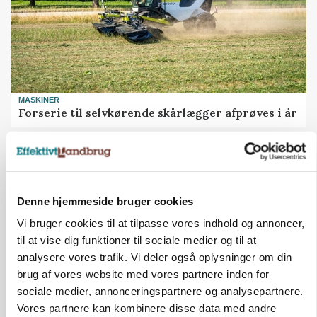
MASKINER
Forserie til selvkørende skårlægger afprøves i år
Annonce
ARRANGEMENT
Markvandring sætter fokus på elefantgræs
Denne hjemmeside bruger cookies
Annonce
Vi bruger cookies til at tilpasse vores indhold og annoncer,
Loading...
til at vise dig funktioner til sociale medier og til at
analysere vores trafik. Vi deler også oplysninger om din
brug af vores website med vores partnere inden for
sociale medier, annonceringspartnere og analysepartnere.
Vores partnere kan kombinere disse data med andre