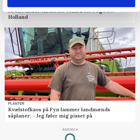
MASKINER
Krone åbner XDisc for John Deere og New
Holland
PLANTER
Kvælstofkaos på Fyn lammer landmænds
såplaner: - Jeg føler mig pisset på
Annonce
Loading...