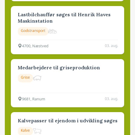
Lastbilchauffør søges til Henrik Haves
Maskinstation
Godstransport
4700, Næstved
03. aug.
Medarbejdere til griseproduktion
Grise
9681, Ranum
03. aug.
Kalvepasser til ejendom i udvikling søges
Kalve