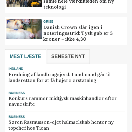
samle hele værdikæden om ny
teknologi
GRISE
Danish Crown slår igen i
noteringsstrid: Tysk gab er 3
kroner – ikke 4,30
MEST LÆSTE
SENESTE NYT
INDLAND
Fredning af landbrugsjord: Landmand går til
landsretten for at få højere erstatning
BUSINESS
Konkurs rammer midtjysk maskinhandler efter
navneskifte
BUSINESS
Søren Rasmussen-ejet halmselskab henter ny
topchef hos Tican