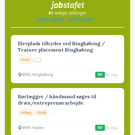
81
ledige stillinger
Opret agent
Se alle jobs
Elevplads tilbydes ved Ringkøbing /
Trainee placement Ringkøbing
Grise
6950, Ringkøbing
06. aug.
NY
Rørlægger / håndmand søges til
dræn/entreprenørarbejde.
Anlæg
Kloak
4690, Haslev
06. aug.
NY