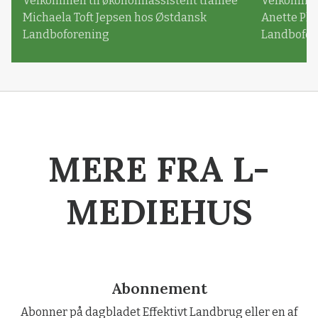
Velkommen til økonomiassistent trainee
Velkommen 
Michaela Toft Jepsen hos Østdansk
Anette Pl
Landboforening
Landbofor
MERE FRA L-
MEDIEHUS
Abonnement
Abonner på dagbladet Effektivt Landbrug eller en af