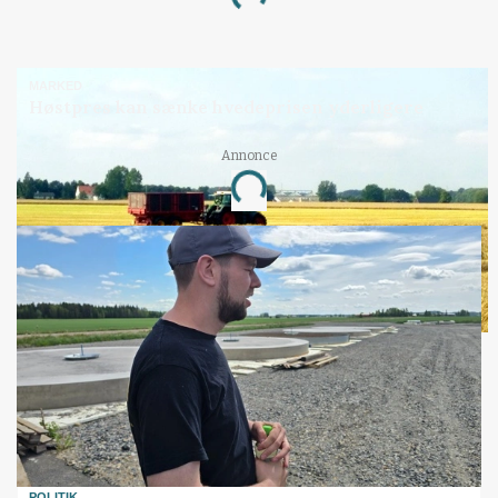
MARKED
Høstpres kan sænke hvedeprisen yderligere
Annonce
Loading...
POLITIK