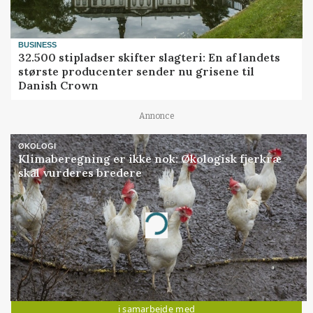
BUSINESS
32.500 stipladser skifter slagteri: En af landets
største producenter sender nu grisene til
Danish Crown
Annonce
ØKOLOGI
Klimaberegning er ikke nok: Økologisk fjerkræ
skal vurderes bredere
Annonce
Loading...
Jobs
i samarbejde med