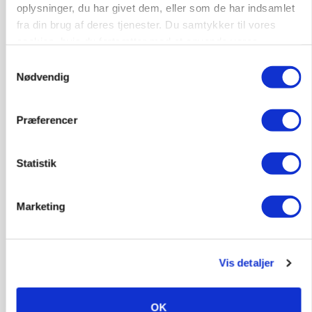
oplysninger, du har givet dem, eller som de har indsamlet
fra din brug af deres tjenester. Du samtykker til vores
cookies, hvis du fortsætter med at anvende vores
hjemmeside.
Samtykkevalg
Nødvendig
MARKED
Præferencer
Grisenoteringen står stille
Statistik
Marketing
Vis detaljer
OK