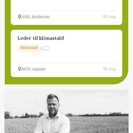
6392, Bolderslev
03. aug.
Leder til klimastald
Klimastald
9670, Løgstør
03. aug.