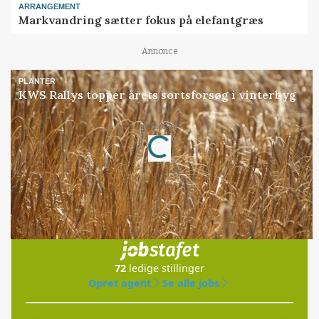
ARRANGEMENT
Markvandring sætter fokus på elefantgræs
Annonce
PLANTER
KWS Rallys topper årets sortsforsøg i vinterbyg
Annonce
Loading...
Jobs
i samarbejde med
72
ledige stillinger
Opret agent
Se alle jobs