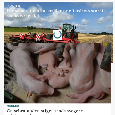
PLANTER
Før såmaskinen kører: Her er efterårets største
skadedyrsrisici
Loading...
Annonce
MARKED
Grisebestanden stiger trods svagere