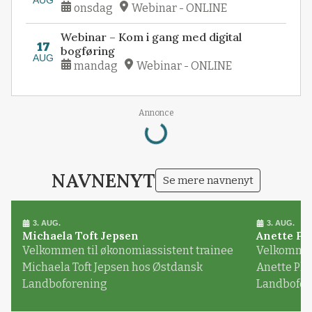
onsdag
Webinar - ONLINE
Webinar – Kom i gang med digital
17
bogføring
AUG
mandag
Webinar - ONLINE
Loading...
Annonce
NAVNENYT
Se mere navnenyt
3. AUG.
3. AUG.
Michaela Toft Jepsen
Anette Pl
Velkommen til økonomiassistent trainee
Velkommen 
Michaela Toft Jepsen hos Østdansk
Anette Pl
Landboforening
Landbofor