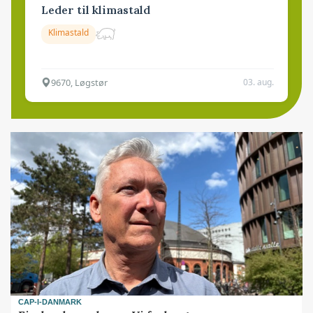
Leder til klimastald
Klimastald
9670, Løgstør
03. aug.
CAP-I-DANMARK