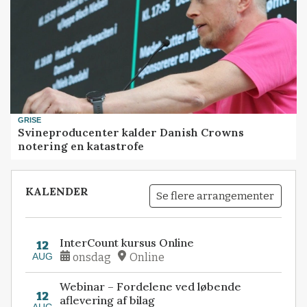
GRISE
Svineproducenter kalder Danish Crowns
notering en katastrofe
KALENDER
Se flere arrangementer
InterCount kursus Online
12
AUG
onsdag
Online
Webinar – Fordelene ved løbende
12
aflevering af bilag
AUG