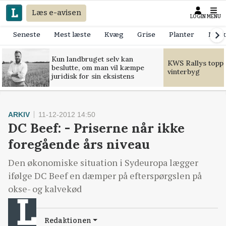
Læs e-avisen
LOGIN
MENU
Seneste
Mest læste
Kvæg
Grise
Planter
Mask
Kun landbruget selv kan
KWS Rallys toppe
beslutte, om man vil kæmpe
vinterbyg
juridisk for sin eksistens
ARKIV
11-12-2012 14:50
DC Beef: - Priserne når ikke
foregående års niveau
Den økonomiske situation i Sydeuropa lægger
ifølge DC Beef en dæmper på efterspørgslen på
okse- og kalvekød
Redaktionen