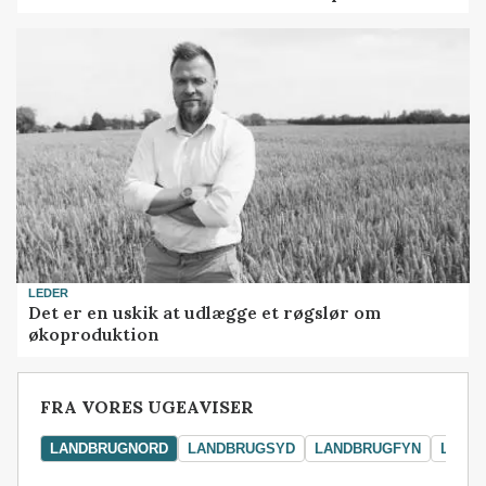
LEDER
Det er en uskik at udlægge et røgslør om
økoproduktion
FRA VORES UGEAVISER
LANDBRUGNORD
LANDBRUGSYD
LANDBRUGFYN
LAND