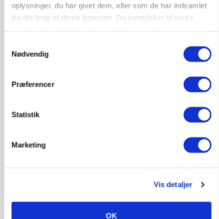
oplysninger, du har givet dem, eller som de har indsamlet
fra din brug af deres tjenester. Du samtykker til vores
cookies, hvis du fortsætter med at anvende vores
hjemmeside.
Samtykkevalg
POLITIK
Nødvendig
»Nu stopper I«: Landbrugsdebattør og
protestgruppe vil demonstrere mod ny
gødskningslov
Præferencer
Statistik
Marketing
Vis detaljer
POLITIK
OK
Folketinget behandler ny gødskningslov: Sådan