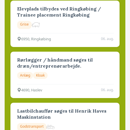
Elevplads tilbydes ved Ringkøbing /
Trainee placement Ringkøbing
Grise
6950, Ringkøbing
06. aug.
Rørlægger / håndmand søges til
dræn/entreprenørarbejde.
Anlæg
Kloak
4690, Haslev
06. aug.
Lastbilchauffør søges til Henrik Haves
Maskinstation
Godstransport