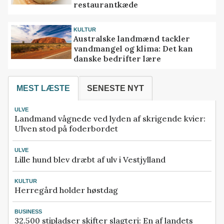
restaurantkæde
KULTUR
Australske landmænd tackler
vandmangel og klima: Det kan
danske bedrifter lære
MEST LÆSTE
SENESTE NYT
ULVE
Landmand vågnede ved lyden af skrigende kvier:
Ulven stod på foderbordet
ULVE
Lille hund blev dræbt af ulv i Vestjylland
KULTUR
Herregård holder høstdag
BUSINESS
32.500 stipladser skifter slagteri: En af landets