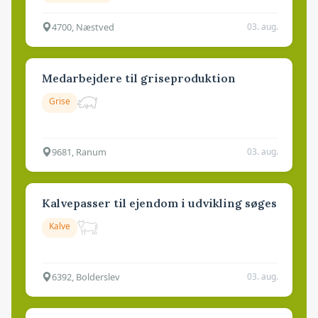
4700, Næstved
03. aug.
Medarbejdere til griseproduktion
Grise
9681, Ranum
03. aug.
Kalvepasser til ejendom i udvikling søges
Kalve
6392, Bolderslev
03. aug.