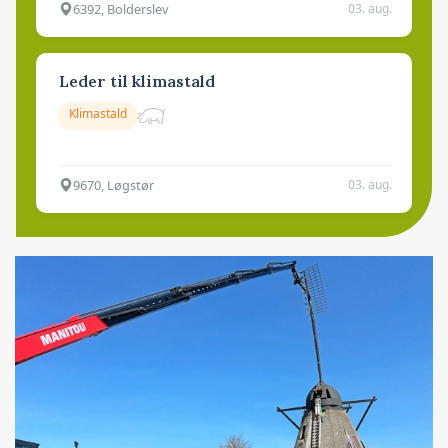
6392, Bolderslev
03. aug.
Leder til klimastald
Klimastald
9670, Løgstør
03. aug.