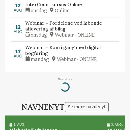
InterCount kursus Online
12
AUG
onsdag
Online
Webinar – Fordelene ved løbende
12
aflevering af bilag
AUG
onsdag
Webinar - ONLINE
Webinar – Kom i gang med digital
17
bogføring
AUG
mandag
Webinar - ONLINE
Annonce
Loading...
NAVNENYT
Se mere navnenyt
3. AUG.
3. AUG.
Michaela Toft Jepsen
Anette Pl