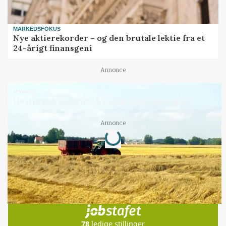
MARKEDSFOKUS
Nye aktierekorder – og den brutale lektie fra et
24-årigt finansgeni
Annonce
MARKED
Høstpres kan sænke hvedeprisen yderligere
Annonce
Loading...
Jobs
i samarbejde med
78
ledige stillinger