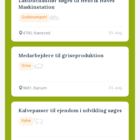
Lastbilchauffør søges til Henrik Haves
Maskinstation
Godstransport
4700, Næstved
03. aug.
Medarbejdere til griseproduktion
Grise
9681, Ranum
03. aug.
Kalvepasser til ejendom i udvikling søges
Kalve