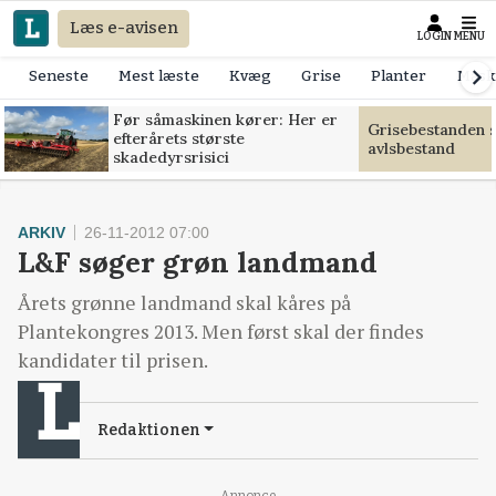
Læs e-avisen
LOGIN
MENU
Seneste
Mest læste
Kvæg
Grise
Planter
Mask
Før såmaskinen kører: Her er
Grisebestanden s
efterårets største
avlsbestand
skadedyrsrisici
ARKIV
26-11-2012 07:00
L&F søger grøn landmand
Årets grønne landmand skal kåres på
Plantekongres 2013. Men først skal der findes
kandidater til prisen.
Redaktionen
Annonce