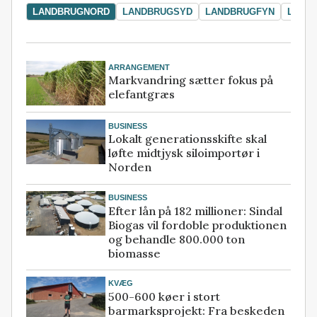
LANDBRUGNORD
LANDBRUGSYD
LANDBRUGFYN
LAND
ARRANGEMENT
Markvandring sætter fokus på
elefantgræs
BUSINESS
Lokalt generationsskifte skal
løfte midtjysk siloimportør i
Norden
BUSINESS
Efter lån på 182 millioner: Sindal
Biogas vil fordoble produktionen
og behandle 800.000 ton
biomasse
KVÆG
500-600 køer i stort
barmarksprojekt: Fra beskeden