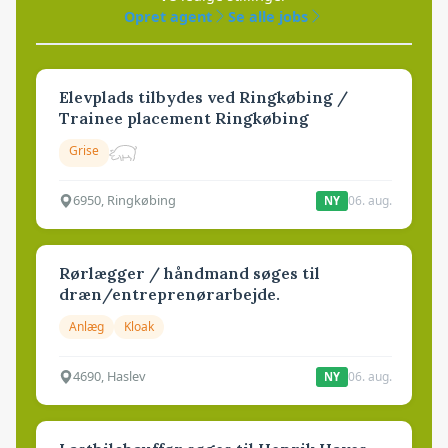
Opret agent
Se alle jobs
Elevplads tilbydes ved Ringkøbing /
Trainee placement Ringkøbing
Grise
6950, Ringkøbing
06. aug.
NY
Rørlægger / håndmand søges til
dræn/entreprenørarbejde.
Anlæg
Kloak
4690, Haslev
06. aug.
NY