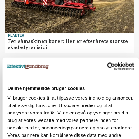
PLANTER
Før såmaskinen kører: Her er efterårets største
skadedyrsrisici
Annonce
MARKED
Grisebestanden stiger trods svagere
avlsbestand
Denne hjemmeside bruger cookies
Vi bruger cookies til at tilpasse vores indhold og annoncer,
Annonce
til at vise dig funktioner til sociale medier og til at
Loading...
analysere vores trafik. Vi deler også oplysninger om din
brug af vores website med vores partnere inden for
sociale medier, annonceringspartnere og analysepartnere.
Vores partnere kan kombinere disse data med andre