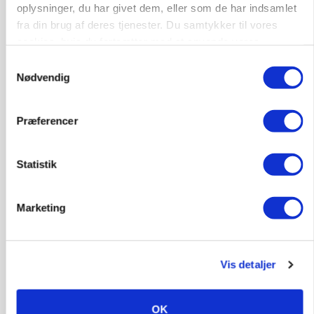
oplysninger, du har givet dem, eller som de har indsamlet
fra din brug af deres tjenester. Du samtykker til vores
cookies, hvis du fortsætter med at anvende vores
hjemmeside.
Samtykkevalg
Nødvendig
Præferencer
MARKED
Uændret notering: Spæde lyspunkter i fortsat
presset marked for oksekød
Statistik
Marketing
Vis detaljer
OK