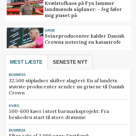
Kvælstofkaos på Fyn lammer
landmænds såplaner: - Jeg føler
mig pisset på
GRISE
Svineproducenter kalder Danish
Crowns notering en katastrofe
MEST LÆSTE
SENESTE NYT
BUSINESS
32.500 stipladser skifter slagteri: En af landets
største producenter sender nu grisene til Danish
Crown
KVÆG
500-600 køer i stort barmarksprojekt: Fra
beskeden start til store drømme
BUSINESS
Efter salg af 3.000 søer: Vestfynsk