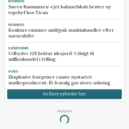
BUSINESS
Søren Rasmussen-ejet halmselskab henter ny
topchef hos Tican
BUSINESS
Konkurs rammer midtjysk maskinhandler efter
navneskifte
EJENDOMME
Udbyder 128 hektar økojord: Udsigt til
millionhandel i Jelling
KVÆG
Eksplosive kviepriser ramte nystartet
mælkeproducent: Ét fravalg gav store udsving
Se flere nyheder her
Annonce
Loading...