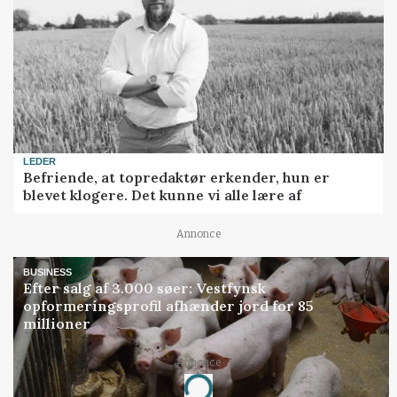
LEDER
Befriende, at topredaktør erkender, hun er
blevet klogere. Det kunne vi alle lære af
Annonce
BUSINESS
Efter salg af 3.000 søer: Vestfynsk
opformeringsprofil afhænder jord for 85
millioner
Annonce