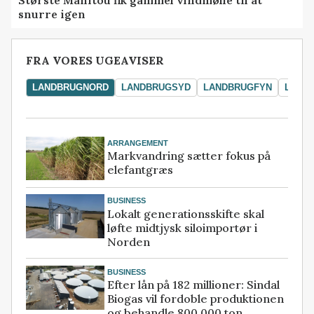
snurre igen
FRA VORES UGEAVISER
LANDBRUGNORD
LANDBRUGSYD
LANDBRUGFYN
LAND
ARRANGEMENT
Markvandring sætter fokus på
elefantgræs
BUSINESS
Lokalt generationsskifte skal
løfte midtjysk siloimportør i
Norden
BUSINESS
Efter lån på 182 millioner: Sindal
Biogas vil fordoble produktionen
og behandle 800.000 ton