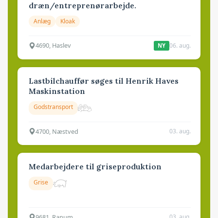
dræn/entreprenørarbejde.
Anlæg
Kloak
4690, Haslev
06. aug.
NY
Lastbilchauffør søges til Henrik Haves
Maskinstation
Godstransport
4700, Næstved
03. aug.
Medarbejdere til griseproduktion
Grise
9681, Ranum
03. aug.