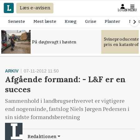
Læs e-avisen
LOGIN
MENU
Seneste
Mest læste
Kvæg
Grise
Planter
Mask
Svineproducente
På døgnvagt i høsten
pris en katastrof
ARKIV
07-11-2012 11:50
Afgående formand: - L&F er en
succes
Sammenhold i landbrugserhvervet er vigtigere
end nogensinde, fastslog Niels Jørgen Pedersen i
sin sidste formandsberetning
Redaktionen