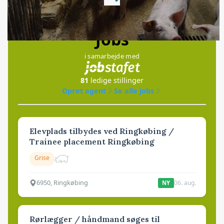
Loading...
Jobs
i samarbejde med
81
ledige stillinger
Opret agent
Se alle jobs
Elevplads tilbydes ved Ringkøbing /
Trainee placement Ringkøbing
Grise
6950, Ringkøbing
06. aug.
NY
Rørlægger / håndmand søges til