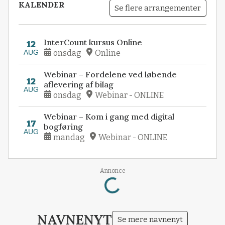
KALENDER
Se flere arrangementer
InterCount kursus Online
12
AUG
onsdag
Online
Webinar – Fordelene ved løbende
12
aflevering af bilag
AUG
onsdag
Webinar - ONLINE
Webinar – Kom i gang med digital
17
bogføring
AUG
mandag
Webinar - ONLINE
Loading...
Annonce
NAVNENYT
Se mere navnenyt