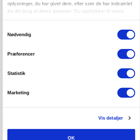
oplysninger, du har givet dem, eller som de har indsamlet
fra din brug af deres tjenester. Du samtykker til vores
cookies, hvis du fortsætter med at anvende vores
hjemmeside.
MARKEDSFOKUS
Samtykkevalg
Nye aktierekorder – og den brutale lektie fra et
Nødvendig
24-årigt finansgeni
Præferencer
HØST-TOUR
Statistik
Marketing
Vis detaljer
PLANTER
På døgnvagt i høsten
OK