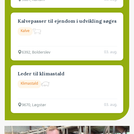
Kalvepasser til ejendom i udvikling søges
Kalve
6392, Bolderslev
03. aug.
Leder til klimastald
Klimastald
9670, Løgstør
03. aug.