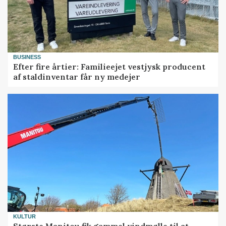
BUSINESS
Efter fire årtier: Familieejet vestjysk producent
af staldinventar får ny medejer
KULTUR
Største Manitou fik gammel vindmølle til at