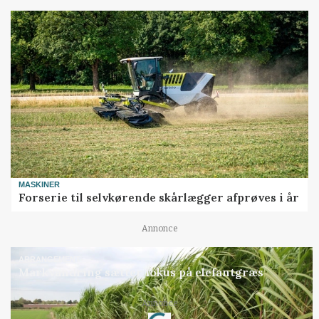
MASKINER
Forserie til selvkørende skårlægger afprøves i år
Annonce
ARRANGEMENT
Markvandring sætter fokus på elefantgræs
Loading...
Annonce