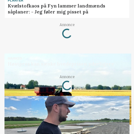
PLANTER
Kvælstofkaos på Fyn lammer landmænds
såplaner: - Jeg føler mig pisset på
Loading...
Annonce
MARKED
Høstpres kan sænke hvedeprisen yderligere
Loading...
Annonce