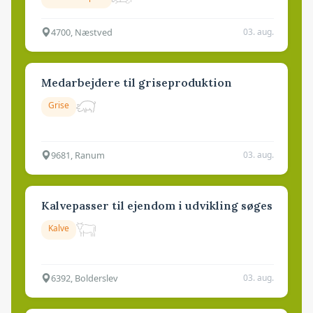
4700, Næstved
03. aug.
Medarbejdere til griseproduktion
Grise
9681, Ranum
03. aug.
Kalvepasser til ejendom i udvikling søges
Kalve
6392, Bolderslev
03. aug.