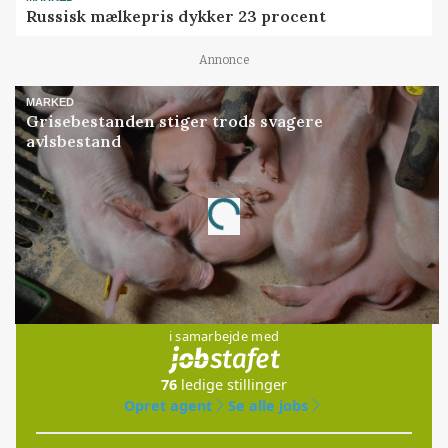
Russisk mælkepris dykker 23 procent
Annonce
MARKED
Grisebestanden stiger trods svagere
avlsbestand
Loading...
Annonce
Jobs
i samarbejde med
76
ledige stillinger
Opret agent
Se alle jobs