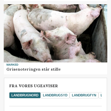
MARKED
Grisenoteringen står stille
FRA VORES UGEAVISER
LANDBRUGNORD
LANDBRUGSYD
LANDBRUGFYN
LAND