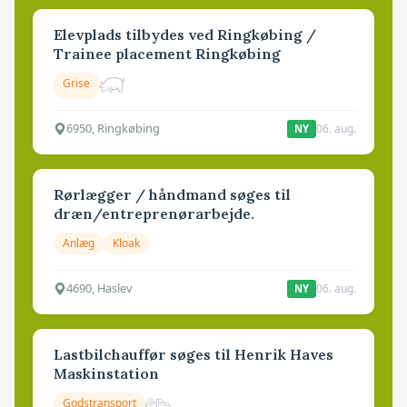
Elevplads tilbydes ved Ringkøbing /
Trainee placement Ringkøbing
Grise
6950, Ringkøbing
06. aug.
NY
Rørlægger / håndmand søges til
dræn/entreprenørarbejde.
Anlæg
Kloak
4690, Haslev
06. aug.
NY
Lastbilchauffør søges til Henrik Haves
Maskinstation
Godstransport