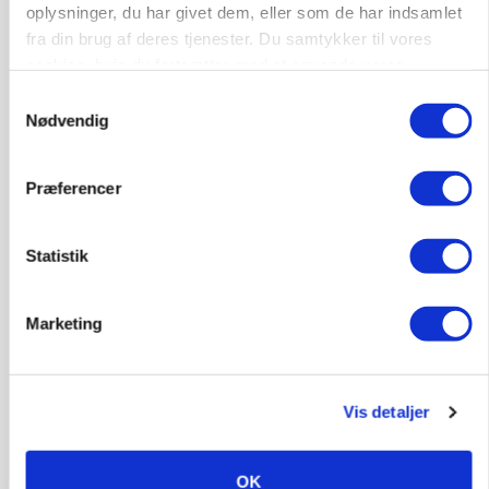
oplysninger, du har givet dem, eller som de har indsamlet
fra din brug af deres tjenester. Du samtykker til vores
cookies, hvis du fortsætter med at anvende vores
hjemmeside.
Samtykkevalg
Nødvendig
MARKED
Uændret notering: Spæde lyspunkter i fortsat
presset marked for oksekød
Præferencer
Statistik
Marketing
Vis detaljer
ULVE
OK