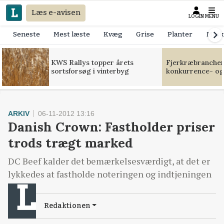
Læs e-avisen
LOGIN
MENU
Seneste
Mest læste
Kvæg
Grise
Planter
Mask
KWS Rallys topper årets
Fjerkræbranchen:
sortsforsøg i vinterbyg
konkurrence- og
ARKIV
06-11-2012 13:16
Danish Crown: Fastholder priser
trods trægt marked
DC Beef kalder det bemærkelsesværdigt, at det er
lykkedes at fastholde noteringen og indtjeningen
Redaktionen