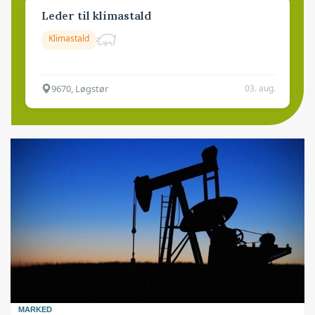
Leder til klimastald
Klimastald
9670, Løgstør
03. aug.
MARKED