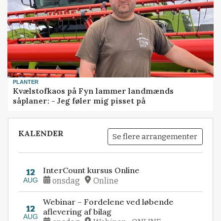
PLANTER
Kvælstofkaos på Fyn lammer landmænds
såplaner: - Jeg føler mig pisset på
KALENDER
Se flere arrangementer
InterCount kursus Online
12
AUG
onsdag
Online
Webinar – Fordelene ved løbende
12
aflevering af bilag
AUG