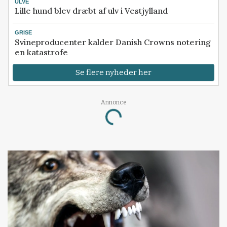
ULVE
Lille hund blev dræbt af ulv i Vestjylland
GRISE
Svineproducenter kalder Danish Crowns notering
en katastrofe
Se flere nyheder her
Loading...
Annonce