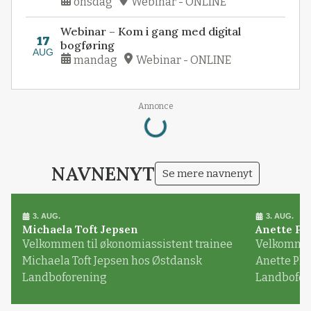
onsdag
Webinar - ONLINE
Webinar – Kom i gang med digital
17
bogføring
AUG
mandag
Webinar - ONLINE
Annonce
Loading...
NAVNENYT
Se mere navnenyt
3. AUG.
3. AUG.
Michaela Toft Jepsen
Anette Pl
Velkommen til økonomiassistent trainee
Velkommen 
Michaela Toft Jepsen hos Østdansk
Anette Pl
Landboforening
Landbofor