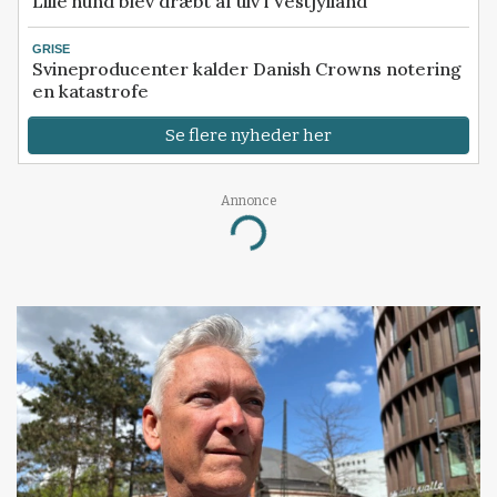
Lille hund blev dræbt af ulv i Vestjylland
GRISE
Svineproducenter kalder Danish Crowns notering
en katastrofe
Se flere nyheder her
Annonce
Loading...