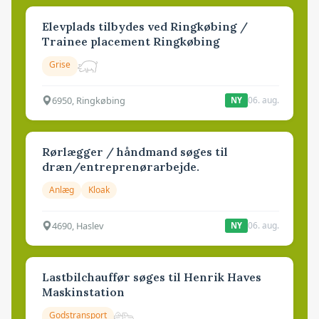
Elevplads tilbydes ved Ringkøbing /
Trainee placement Ringkøbing
Grise
6950, Ringkøbing
06. aug.
NY
Rørlægger / håndmand søges til
dræn/entreprenørarbejde.
Anlæg
Kloak
4690, Haslev
06. aug.
NY
Lastbilchauffør søges til Henrik Haves
Maskinstation
Godstransport