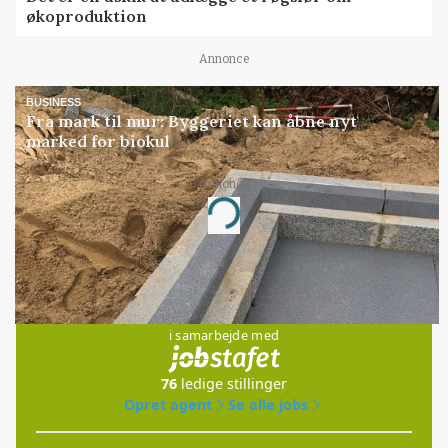
økoproduktion
Annonce
BUSINESS
Fra mark til mur: Byggeriet kan åbne nyt
marked for biokul
Annonce
Loading...
Jobs
i samarbejde med
76
ledige stillinger
Opret agent
Se alle jobs