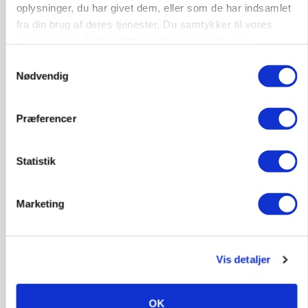
oplysninger, du har givet dem, eller som de har indsamlet
fra din brug af deres tjenester. Du samtykker til vores
POLITIK
»Nu stopper I«: Landbrugsdebattør og
cookies, hvis du fortsætter med at anvende vores
protestgruppe vil demonstrere mod ny
hjemmeside.
Samtykkevalg
gødskningslov
Nødvendig
Annonce
Præferencer
POLITIK
Folketinget behandler ny gødskningslov: Sådan
kan den ændre din bedrift fra 2027
Statistik
Annonce
Loading...
Marketing
Vis detaljer
OK