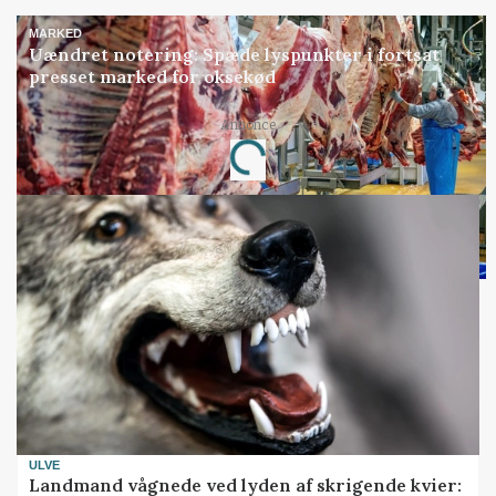
MARKED
Uændret notering: Spæde lyspunkter i fortsat
presset marked for oksekød
Annonce
Loading...
ULVE
Landmand vågnede ved lyden af skrigende kvier: