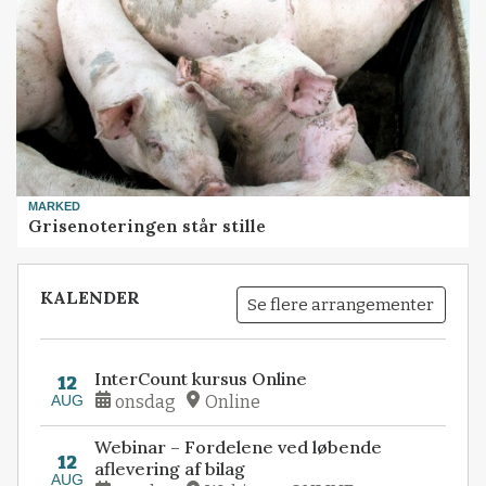
MARKED
Grisenoteringen står stille
KALENDER
Se flere arrangementer
InterCount kursus Online
12
AUG
onsdag
Online
Webinar – Fordelene ved løbende
12
aflevering af bilag
AUG