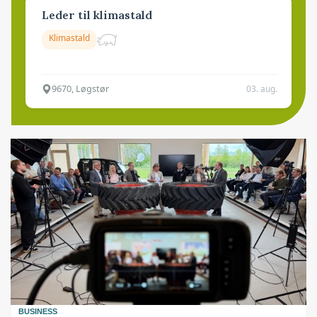
Leder til klimastald
Klimastald
9670, Løgstør
03. aug.
BUSINESS