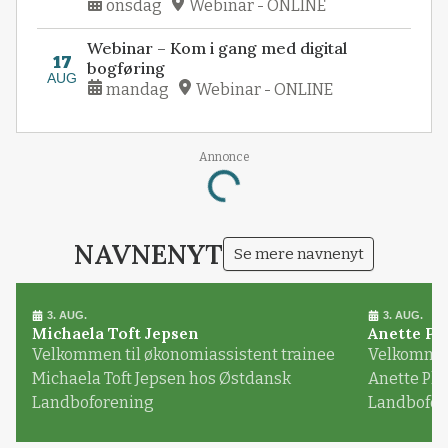
onsdag
Webinar - ONLINE
Webinar – Kom i gang med digital
17
bogføring
AUG
mandag
Webinar - ONLINE
Annonce
Loading...
NAVNENYT
Se mere navnenyt
3. AUG.
3. AUG.
Michaela Toft Jepsen
Anette Pl
Velkommen til økonomiassistent trainee
Velkommen 
Michaela Toft Jepsen hos Østdansk
Anette Pl
Landboforening
Landbofor