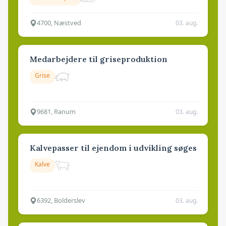
4700, Næstved
03. aug.
Medarbejdere til griseproduktion
Grise
9681, Ranum
03. aug.
Kalvepasser til ejendom i udvikling søges
Kalve
6392, Bolderslev
03. aug.