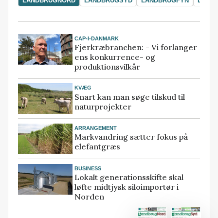
LANDBRUGNORD
LANDBRUGSYD
LANDBRUGFYN
LAND
CAP-I-DANMARK
Fjerkræbranchen: - Vi forlanger
ens konkurrence- og
produktionsvilkår
KVÆG
Snart kan man søge tilskud til
naturprojekter
ARRANGEMENT
Markvandring sætter fokus på
elefantgræs
BUSINESS
Lokalt generationsskifte skal
løfte midtjysk siloimportør i
Norden