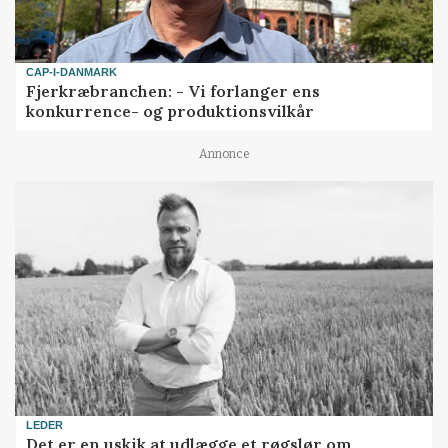
CAP-I-DANMARK
Fjerkræbranchen: - Vi forlanger ens
konkurrence- og produktionsvilkår
Annonce
LEDER
Det er en uskik at udlægge et røgslør om