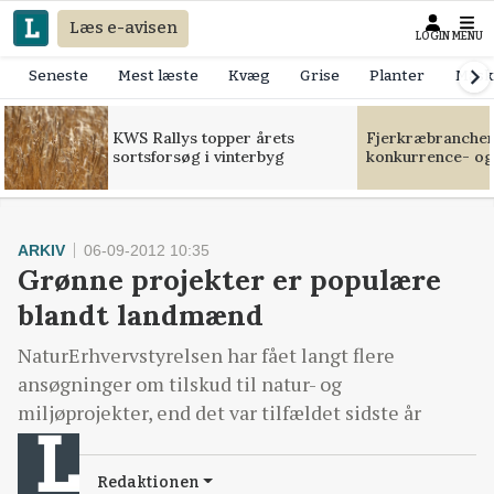
Læs e-avisen
LOGIN
MENU
Seneste
Mest læste
Kvæg
Grise
Planter
Mask
KWS Rallys topper årets
Fjerkræbranchen:
sortsforsøg i vinterbyg
konkurrence- og
ARKIV
06-09-2012 10:35
Grønne projekter er populære
blandt landmænd
NaturErhvervstyrelsen har fået langt flere
ansøgninger om tilskud til natur- og
miljøprojekter, end det var tilfældet sidste år
Redaktionen