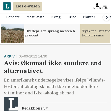
Læs e-avisen
LOGIN
MENU
Seneste
Mest læste
Kvæg
Grise
Planter
Mask
Hvedeprisen sprang næsten 6
Tysk industri tr
procent
konkurrence
ARKIV
05-09-2012 14:30
Avis: Økomad ikke sundere end
alternativet
En amerikansk undersøgelse viser ifølge Jyllands-
Posten, at økologisk mad ikke indeholder flere
vitaminer end ikke-økologisk mad
Redaktionen