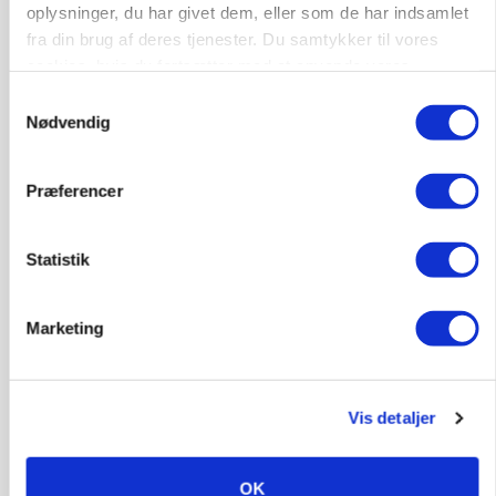
konkurrence
oplysninger, du har givet dem, eller som de har indsamlet
fra din brug af deres tjenester. Du samtykker til vores
Annonce
Loading...
cookies, hvis du fortsætter med at anvende vores
hjemmeside.
Samtykkevalg
Nødvendig
Præferencer
Statistik
Marketing
MARKED
Fugleinfluenza: Udvikling vækker bekymring hos
Vis detaljer
europæiske husdyrbrugere
OK