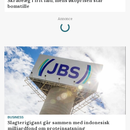
Skrabeæg i frit fald, mens økoprisen står
bomstille
Annonce
Loading...
BUSINESS
Slagterigigant går sammen med indonesisk
milliardfond om proteinsatsning