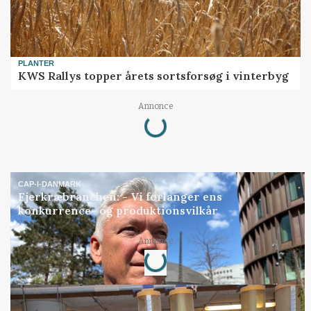
PLANTER
KWS Rallys topper årets sortsforsøg i vinterbyg
Annonce
Loading...
CAP-I-DANMARK
Fjerkræbranchen: - Vi forlanger ens
konkurrence- og produktionsvilkår
Annonce
Loading...