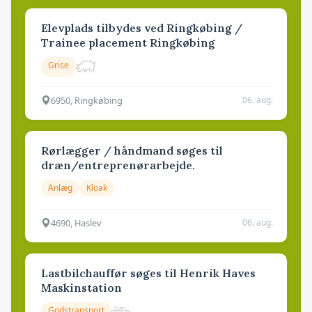
Elevplads tilbydes ved Ringkøbing /
Trainee placement Ringkøbing
Grise
6950, Ringkøbing
06. aug.
Rørlægger / håndmand søges til
dræn/entreprenørarbejde.
Anlæg
Kloak
4690, Haslev
06. aug.
Lastbilchauffør søges til Henrik Haves
Maskinstation
Godstransport