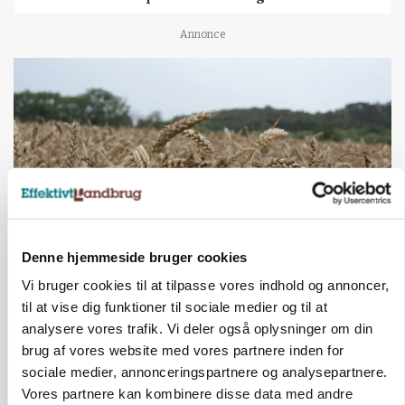
Annonce
Denne hjemmeside bruger cookies
MARKED
Vi bruger cookies til at tilpasse vores indhold og annoncer,
Hvedeprisen sprang næsten 6 procent
til at vise dig funktioner til sociale medier og til at
analysere vores trafik. Vi deler også oplysninger om din
Annonce
brug af vores website med vores partnere inden for
sociale medier, annonceringspartnere og analysepartnere.
MARKED
Tysk industri trodser energipres og kinesisk
Vores partnere kan kombinere disse data med andre