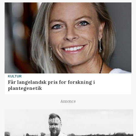
KULTUR
Får langelandsk pris for forskning i
plantegenetik
Annonce
LEDER
Kun landbruget selv kan beslutte, om man vil
kæmpe juridisk for sin eksistens