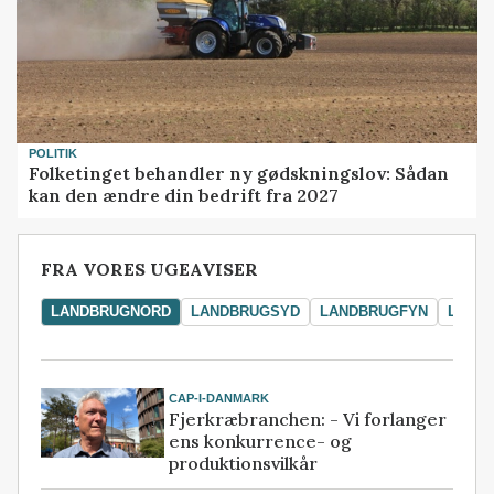
POLITIK
Folketinget behandler ny gødskningslov: Sådan
kan den ændre din bedrift fra 2027
FRA VORES UGEAVISER
LANDBRUGNORD
LANDBRUGSYD
LANDBRUGFYN
LAND
CAP-I-DANMARK
Fjerkræbranchen: - Vi forlanger
ens konkurrence- og
produktionsvilkår