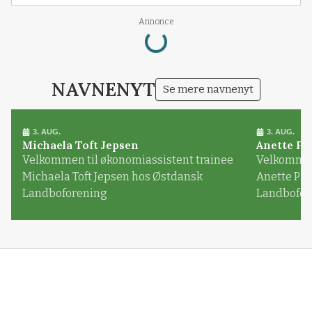
Annonce
Loading...
NAVNENYT
Se mere navnenyt
3. AUG.
3. AUG.
Michaela Toft Jepsen
Anette Pl
Velkommen til økonomiassistent trainee
Velkommen 
Michaela Toft Jepsen hos Østdansk
Anette Pl
Landboforening
Landbofor