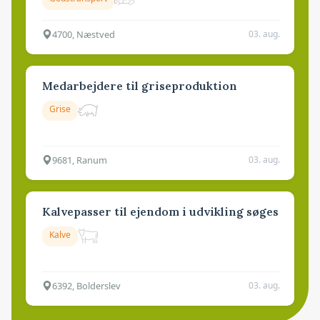
4700, Næstved
03. aug.
Medarbejdere til griseproduktion
Grise
9681, Ranum
03. aug.
Kalvepasser til ejendom i udvikling søges
Kalve
6392, Bolderslev
03. aug.