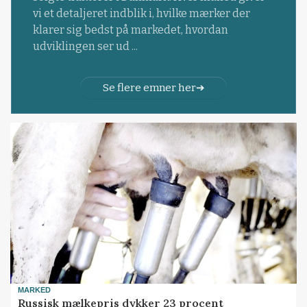
vi et detaljeret indblik i, hvilke mærker der
klarer sig bedst på markedet, hvordan
udviklingen ser ud ...
Se flere emner her
MARKED
Russisk mælkepris dykker 23 procent