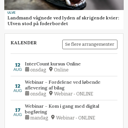
ULVE
Landmand vågnede ved lyden af skrigende kvier:
Ulven stod på foderbordet
KALENDER
Se flere arrangementer
InterCount kursus Online
12
AUG
onsdag
Online
Webinar – Fordelene ved løbende
12
aflevering af bilag
AUG
onsdag
Webinar - ONLINE
Webinar – Kom i gang med digital
17
bogføring
AUG
mandag
Webinar - ONLINE