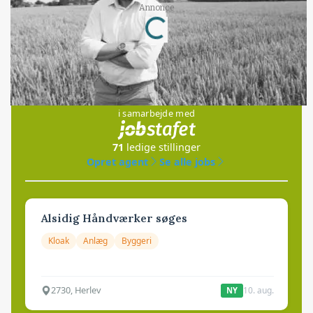
Loading...
Annonce
Jobs
i samarbejde med
71
ledige stillinger
Opret agent
Se alle jobs
Alsidig Håndværker søges
Kloak
Anlæg
Byggeri
2730, Herlev
10. aug.
NY