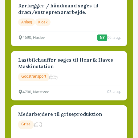
Rørlægger / håndmand søges til
dræn/entreprenørarbejde.
Anlæg
Kloak
4690, Haslev
06. aug.
NY
Lastbilchauffør søges til Henrik Haves
Maskinstation
Godstransport
4700, Næstved
03. aug.
Medarbejdere til griseproduktion
Grise