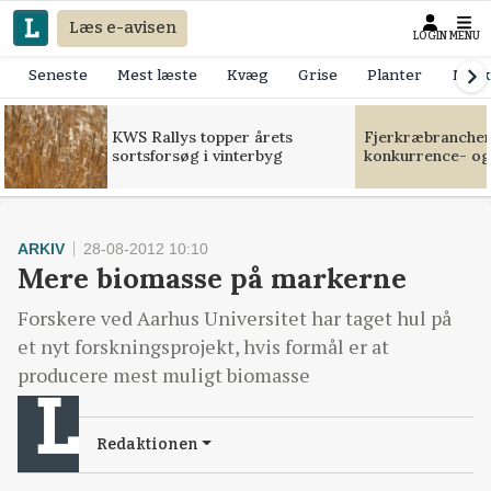
Læs e-avisen
LOGIN
MENU
Seneste
Mest læste
Kvæg
Grise
Planter
Mask
KWS Rallys topper årets
Fjerkræbranchen:
sortsforsøg i vinterbyg
konkurrence- og
ARKIV
28-08-2012 10:10
Mere biomasse på markerne
Forskere ved Aarhus Universitet har taget hul på
et nyt forskningsprojekt, hvis formål er at
producere mest muligt biomasse
Redaktionen