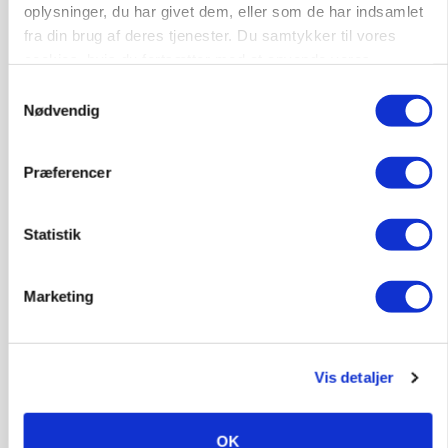
oplysninger, du har givet dem, eller som de har indsamlet
Annonce
fra din brug af deres tjenester. Du samtykker til vores
cookies, hvis du fortsætter med at anvende vores
hjemmeside.
Samtykkevalg
Nødvendig
Præferencer
Statistik
POLITIK
Marketing
»Nu stopper I«: Landbrugsdebattør og
protestgruppe vil demonstrere mod ny
gødskningslov
Vis detaljer
Annonce
POLITIK
OK