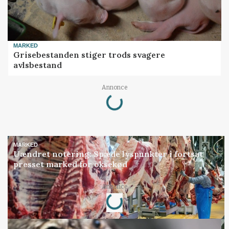
MARKED
Grisebestanden stiger trods svagere
avlsbestand
Loading...
Annonce
MARKED
Uændret notering: Spæde lyspunkter i fortsat
presset marked for oksekød
Loading...
Annonce