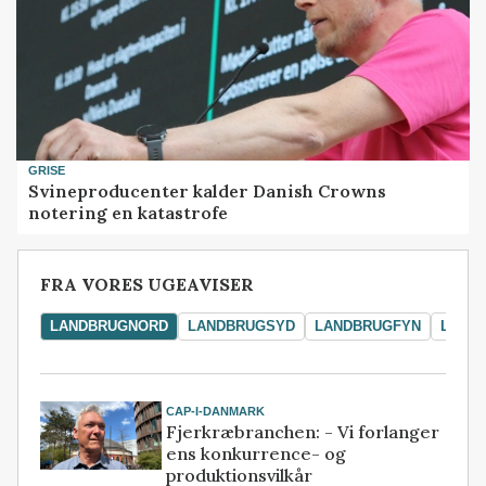
GRISE
Svineproducenter kalder Danish Crowns
notering en katastrofe
FRA VORES UGEAVISER
LANDBRUGNORD
LANDBRUGSYD
LANDBRUGFYN
LAND
CAP-I-DANMARK
Fjerkræbranchen: - Vi forlanger
ens konkurrence- og
produktionsvilkår