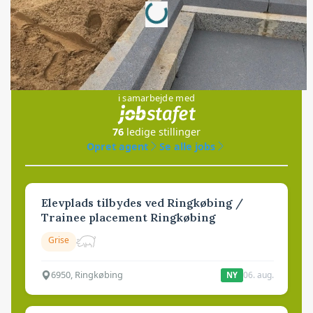
Loading...
Jobs
i samarbejde med
76
ledige stillinger
Opret agent
Se alle jobs
Elevplads tilbydes ved Ringkøbing /
Trainee placement Ringkøbing
Grise
6950, Ringkøbing
06. aug.
NY