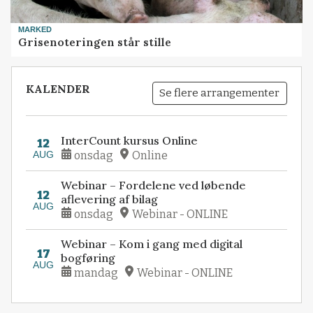
MARKED
Grisenoteringen står stille
KALENDER
Se flere arrangementer
InterCount kursus Online
12
AUG
onsdag
Online
Webinar – Fordelene ved løbende
12
aflevering af bilag
AUG
onsdag
Webinar - ONLINE
Webinar – Kom i gang med digital
17
bogføring
AUG
mandag
Webinar - ONLINE