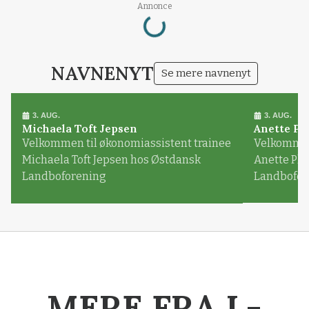
Loading...
Annonce
NAVNENYT
Se mere navnenyt
3. AUG.
3. AUG.
Michaela Toft Jepsen
Anette Pl
Velkommen til økonomiassistent trainee
Velkommen 
Michaela Toft Jepsen hos Østdansk
Anette Pl
Landboforening
Landbofor
MERE FRA L-