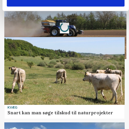
Folketinget behandler ny gødskningslov: Sådan
kan den ændre din bedrift fra 2027
Loading...
Annonce
KVÆG
Snart kan man søge tilskud til naturprojekter