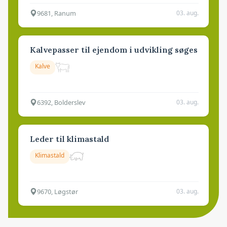
9681, Ranum
03. aug.
Kalvepasser til ejendom i udvikling søges
Kalve
6392, Bolderslev
03. aug.
Leder til klimastald
Klimastald
9670, Løgstør
03. aug.