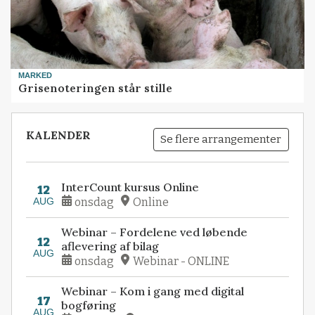
MARKED
Grisenoteringen står stille
KALENDER
Se flere arrangementer
InterCount kursus Online
12
AUG
onsdag
Online
Webinar – Fordelene ved løbende
12
aflevering af bilag
AUG
onsdag
Webinar - ONLINE
Webinar – Kom i gang med digital
17
bogføring
AUG