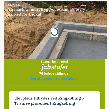
BUSINESS
Fra mark til mur: Byggeriet kan åbne nyt
marked for biokul
Annonce
Loading...
Jobs
i samarbejde med
76
ledige stillinger
Opret agent
Se alle jobs
Elevplads tilbydes ved Ringkøbing /
Trainee placement Ringkøbing