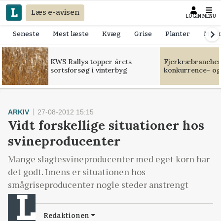
Læs e-avisen
LOGIN
MENU
Seneste
Mest læste
Kvæg
Grise
Planter
Mask
KWS Rallys topper årets
Fjerkræbranchen:
sortsforsøg i vinterbyg
konkurrence- og
ARKIV
27-08-2012 15:15
Vidt forskellige situationer hos
svineproducenter
Mange slagtesvineproducenter med eget korn har
det godt. Imens er situationen hos
smågriseproducenter nogle steder anstrengt
Redaktionen