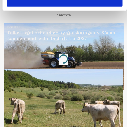
gødskningslov
Annonce
POLITIK
Folketinget behandler ny gødskningslov: Sådan
kan den ændre din bedrift fra 2027
Annonce
Loading...