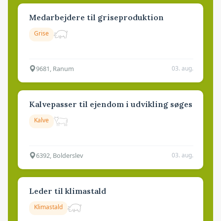
Medarbejdere til griseproduktion
Grise
9681, Ranum
03. aug.
Kalvepasser til ejendom i udvikling søges
Kalve
6392, Bolderslev
03. aug.
Leder til klimastald
Klimastald