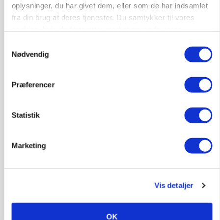
oplysninger, du har givet dem, eller som de har indsamlet
fra din brug af deres tjenester. Du samtykker til vores
cookies, hvis du fortsætter med at anvende vores
MARKED
hjemmeside.
Russisk mælkepris dykker 23 procent
Samtykkevalg
Nødvendig
Annonce
Præferencer
Statistik
Marketing
Vis detaljer
POLITIK
»Nu stopper I«: Landbrugsdebattør og
protestgruppe vil demonstrere mod ny
OK