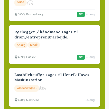
Grise
6950, Ringkøbing
06. aug.
NY
Rørlægger / håndmand søges til
dræn/entreprenørarbejde.
Anlæg
Kloak
4690, Haslev
06. aug.
NY
Lastbilchauffør søges til Henrik Haves
Maskinstation
Godstransport
4700, Næstved
03. aug.