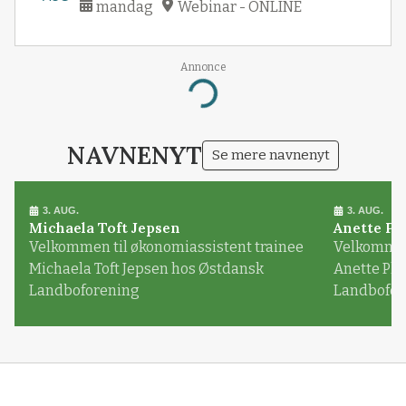
mandag
Webinar - ONLINE
Annonce
Loading...
NAVNENYT
Se mere navnenyt
3. AUG.
3. AUG.
Michaela Toft Jepsen
Anette Pl
Velkommen til økonomiassistent trainee
Velkommen 
Michaela Toft Jepsen hos Østdansk
Anette Pl
Landboforening
Landbofor