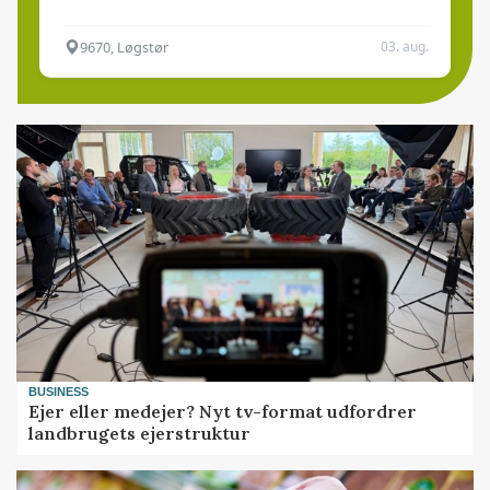
9670, Løgstør
03. aug.
BUSINESS
Ejer eller medejer? Nyt tv-format udfordrer
landbrugets ejerstruktur