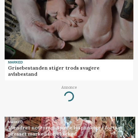
MARKED
Grisebestanden stiger trods svagere
avlsbestand
Annonce
Loading...
MARKED
Uændret notering: Spæde lyspunkter i fortsat
presset marked for oksekød