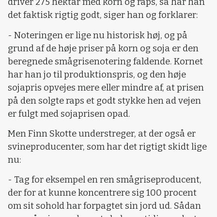
driver 275 hektar med korn og raps, så har han
det faktisk rigtig godt, siger han og forklarer:
- Noteringen er lige nu historisk høj, og på
grund af de høje priser på korn og soja er den
beregnede smågrisenotering faldende. Kornet
har han jo til produktionspris, og den høje
sojapris opvejes mere eller mindre af, at prisen
på den solgte raps et godt stykke hen ad vejen
er fulgt med sojaprisen opad.
Men Finn Skotte understreger, at der også er
svineproducenter, som har det rigtigt skidt lige
nu:
- Tag for eksempel en ren smågriseproducent,
der for at kunne koncentrere sig 100 procent
om sit sohold har forpagtet sin jord ud. Sådan