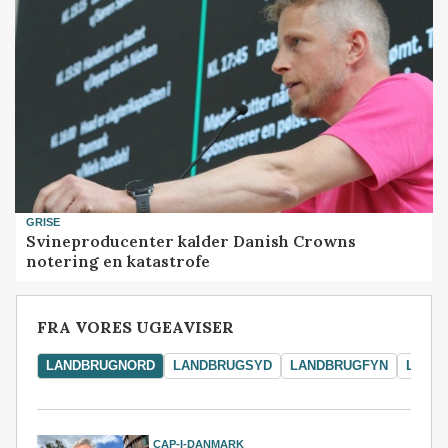
GRISE
Svineproducenter kalder Danish Crowns
notering en katastrofe
FRA VORES UGEAVISER
LANDBRUGNORD
LANDBRUGSYD
LANDBRUGFYN
LAND
CAP-I-DANMARK