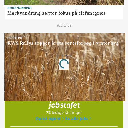
ARRANGEMENT
Markvandring sætter fokus på elefantgræs
Annonce
PLANTER
KWS Rallys topper årets sortsforsøg i vinterbyg
Annonce
Loading...
Jobs
i samarbejde med
72
ledige stillinger
Opret agent
Se alle jobs