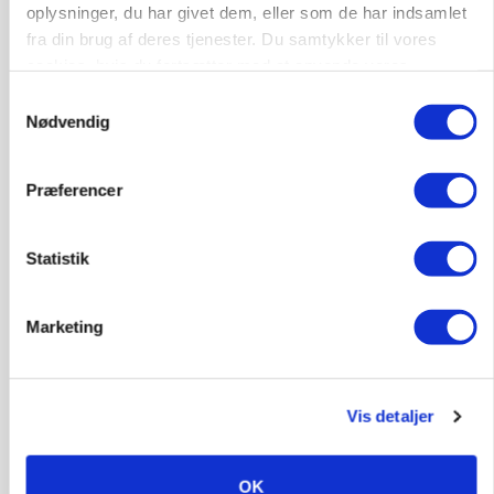
oplysninger, du har givet dem, eller som de har indsamlet
fra din brug af deres tjenester. Du samtykker til vores
cookies, hvis du fortsætter med at anvende vores
hjemmeside.
Samtykkevalg
Nødvendig
POLITIK
»Nu stopper I«: Landbrugsdebattør og
protestgruppe vil demonstrere mod ny
gødskningslov
Præferencer
Statistik
Marketing
Vis detaljer
OK
POLITIK