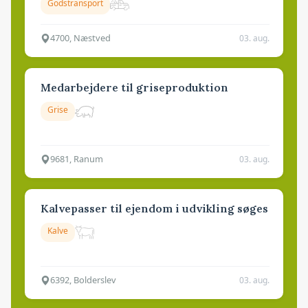
Godstransport
4700, Næstved
03. aug.
Medarbejdere til griseproduktion
Grise
9681, Ranum
03. aug.
Kalvepasser til ejendom i udvikling søges
Kalve
6392, Bolderslev
03. aug.