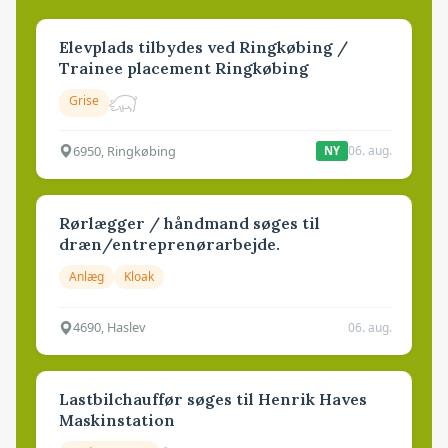
Elevplads tilbydes ved Ringkøbing /
Trainee placement Ringkøbing
Grise
6950, Ringkøbing
06. aug.
NY
Rørlægger / håndmand søges til
dræn/entreprenørarbejde.
Anlæg
Kloak
4690, Haslev
06. aug.
Lastbilchauffør søges til Henrik Haves
Maskinstation