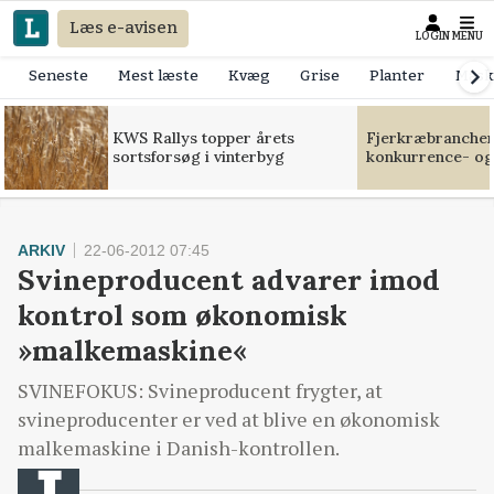
Læs e-avisen
LOGIN
MENU
Seneste
Mest læste
Kvæg
Grise
Planter
Mask
KWS Rallys topper årets
Fjerkræbranchen:
sortsforsøg i vinterbyg
konkurrence- og
ARKIV
22-06-2012 07:45
Svineproducent advarer imod
kontrol som økonomisk
»malkemaskine«
SVINEFOKUS: Svineproducent frygter, at
svineproducenter er ved at blive en økonomisk
malkemaskine i Danish-kontrollen.