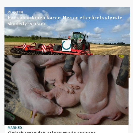
PLANTER
Før såmaskinen kører: Her er efterårets største
skadedyrsrisici
Loading...
Annonce
MARKED