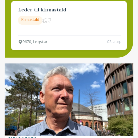
Leder til klimastald
Klimastald
9670, Løgstør
03. aug.