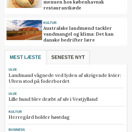
menuen hos københavnsk
restaurantkæde
KULTUR
Australske landmænd tackler
vandmangel og klima: Det kan
danske bedrifter lære
MEST LÆSTE
SENESTE NYT
ULVE
Landmand vågnede ved lyden af skrigende kvier:
Ulven stod på foderbordet
ULVE
Lille hund blev dræbt af ulv i Vestjylland
KULTUR
Herregård holder høstdag
BUSINESS