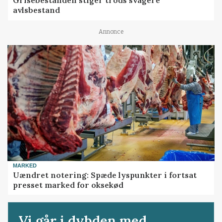
Grisebestanden stiger trods svagere
avlsbestand
Annonce
MARKED
Uændret notering: Spæde lyspunkter i fortsat
presset marked for oksekød
Vi går i dybden med...