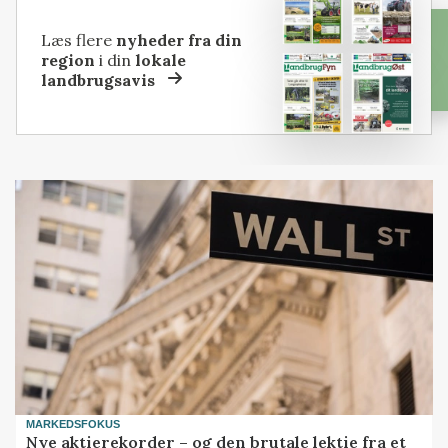
Læs flere
nyheder fra din
region
i din
lokale
landbrugsavis
MARKEDSFOKUS
Nye aktierekorder – og den brutale lektie fra et