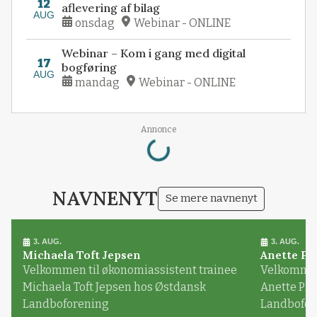
12
aflevering af bilag
AUG
onsdag
Webinar - ONLINE
Webinar – Kom i gang med digital
17
bogføring
AUG
mandag
Webinar - ONLINE
Loading...
Annonce
NAVNENYT
Se mere navnenyt
3. AUG.
3. AUG.
Michaela Toft Jepsen
Anette Pl
Velkommen til økonomiassistent trainee
Velkommen 
Michaela Toft Jepsen hos Østdansk
Anette Pl
Landboforening
Landbofor