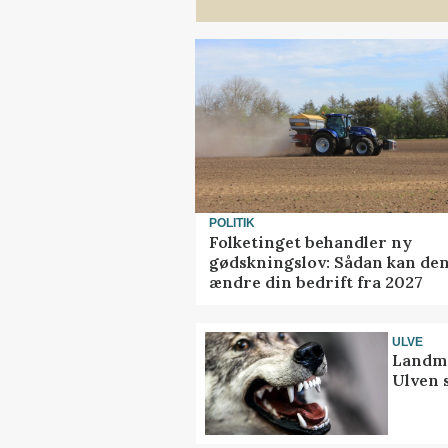
POLITIK
Folketinget behandler ny
gødskningslov: Sådan kan de
ændre din bedrift fra 2027
ULVE
Landma
Ulven 