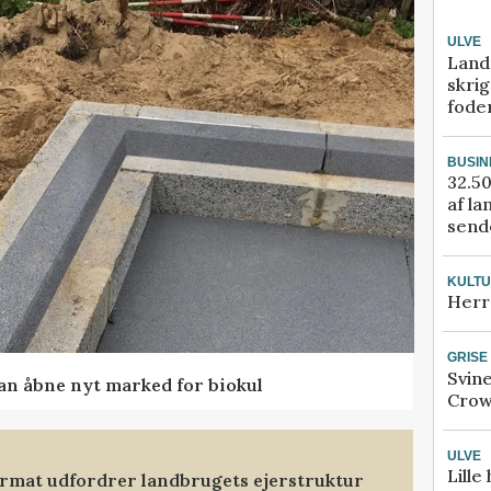
ULVE
Land
skrig
fode
BUSIN
32.50
af la
sende
KULT
Herr
GRISE
Svin
kan åbne nyt marked for biokul
Crow
ULVE
Lille
format udfordrer landbrugets ejerstruktur