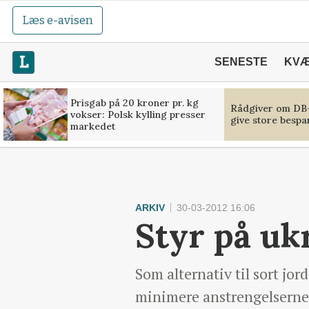
Læs e-avisen
SENESTE
KV
Prisgab på 20 kroner pr. kg
Rådgiver om DB-
vokser: Polsk kylling presser
give store bespa
markedet
ARKIV
30-03-2012 16:06
Styr på uk
Som alternativ til sort jo
minimere anstrengelserne