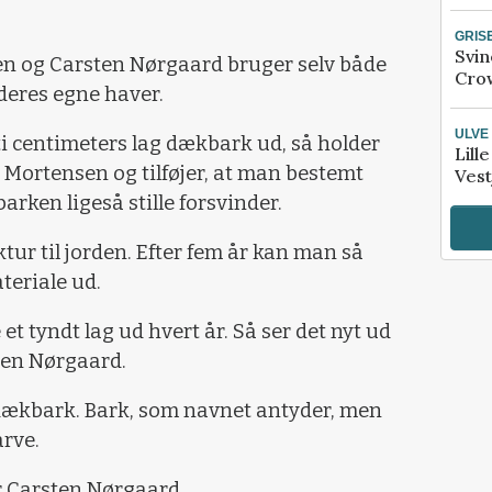
GRIS
Svin
n og Carsten Nørgaard bruger selv både
Crow
deres egne haver.
ULVE
ti centimeters lag dækbark ud, så holder
Lill
nk Mortensen og tilføjer, at man bestemt
Vest
arken ligeså stille forsvinder.
tur til jorden. Efter fem år kan man så
teriale ud.
et tyndt lag ud hvert år. Så ser det nyt ud
ten Nørgaard.
 dækbark. Bark, som navnet antyder, men
arve.
r Carsten Nørgaard.