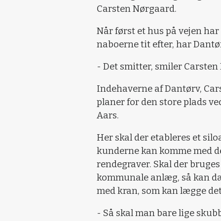
Carsten Nørgaard.
Når først et hus på vejen har
naboerne tit efter, har Dantø
- Det smitter, smiler Carste
Indehaverne af Dantørv, Car
planer for den store plads ved
Aars.
Her skal der etableres et sil
kunderne kan komme med deres
rendegraver. Skal der bruge
kommunale anlæg, så kan dækb
med kran, som kan lægge det
- Så skal man bare lige skubb