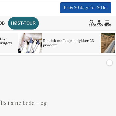
Prøv 30 dage for 30 kr.
OB
HØST-TOUR
SØG
LOGIN
MENU
t tv-
Russisk mælkepris dykker 23
brugets
procent
lis i sine bede – og