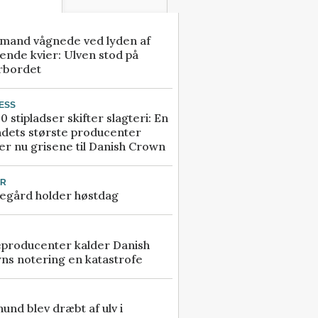
mand vågnede ved lyden af
ende kvier: Ulven stod på
rbordet
ESS
0 stipladser skifter slagteri: En
ndets største producenter
r nu grisene til Danish Crown
UR
egård holder høstdag
eproducenter kalder Danish
ns notering en katastrofe
 hund blev dræbt af ulv i