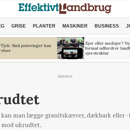
ÆG
GRISE
PLANTER
MASKINER
BUSINESS
J
Ejer eller medejer? Ny
Tjek: Små justeringer kan
format udfordrer land
relser
ejerstruktur
Annonce
rudtet
rd kan man lægge granitskærver, dækbark eller -f
 mod ukrudtet.