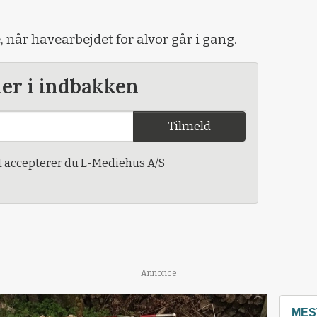
, når havearbejdet for alvor går i gang.
der i indbakken
Tilmeld
t accepterer du L-Mediehus A/S
Annonce
MES