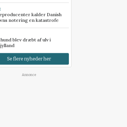
E
eproducenter kalder Danish
ns notering en katastrofe
e hund blev dræbt af ulv i
jylland
Se flere nyheder her
Annonce