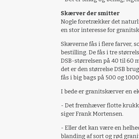
Skærver der smitter
Nogle foretrækker det naturl
en stor interesse for granits
Skæverne fås i flere farver, s
bestilling. De fås i tre størrels
DSB-størrelsen på 40 til 60 m
det er den størrelse DSB bru
fås i big bags på 500 og 1000 
I bede er granitskærver en ek
- Det fremhæver flotte kruk
siger Frank Mortensen.
- Eller det kan være en hel
blanding af sort og rød grani