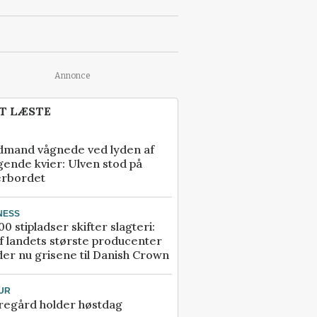
Annonce
T LÆSTE
dmand vågnede ved lyden af
gende kvier: Ulven stod på
erbordet
NESS
00 stipladser skifter slagteri:
f landets største producenter
er nu grisene til Danish Crown
UR
regård holder høstdag