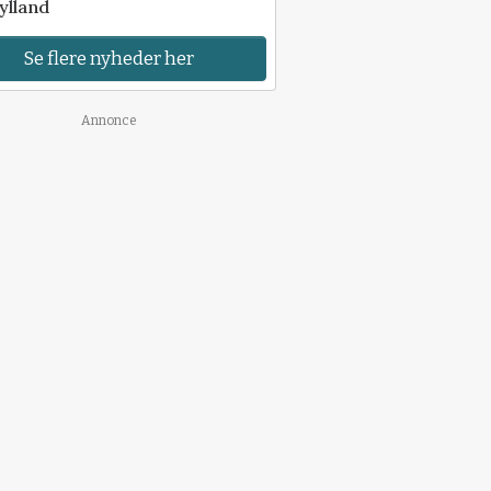
ylland
Se flere nyheder her
Annonce