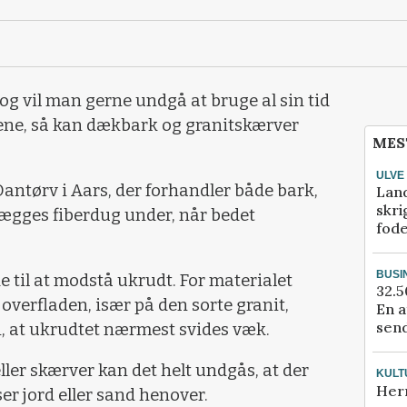
og vil man gerne undgå at bruge al sin tid
rene, så kan dækbark og granitskærver
MES
ULVE
antørv i Aars, der forhandler både bark,
Lan
skri
 lægges fiberdug under, når bedet
fod
BUSI
e til at modstå ukrudt. For materialet
32.5
 overfladen, især på den sorte granit,
En a
send
 at ukrudtet nærmest svides væk.
er skærver kan det helt undgås, at der
KULT
Her
r jord eller sand henover.