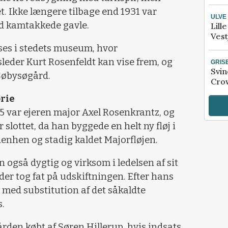
t. Ikke længere tilbage end 1931 var
ULVE
d kamtakkede gavle.
Lill
Vest
ses i stedets museum, hvor
eder Kurt Rosenfeldt kan vise frem, og
GRIS
Svin
Søbysøgård.
Crow
rie
05 var ejeren major Axel Rosenkrantz, og
 slottet, da han byggede en helt ny fløj i
denhen og stadig kaldet Majorfløjen.
 også dygtig og virksom i ledelsen af sit
 der tog fat på udskiftningen. Efter hans
med substitution af det såkaldte
.
rden købt af Søren Hillerup, hvis indsats