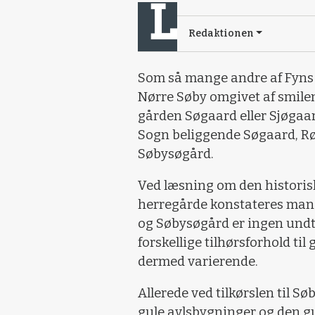
Redaktionen
Som så mange andre af Fyns
Nørre Søby omgivet af smilen
gården Søgaard eller Sjøgaard
Sogn beliggende Søgaard, Rø
Søbysøgård.
Ved læsning om den historisk
herregårde konstateres man
og Søbysøgård er ingen undta
forskellige tilhørsforhold ti
dermed varierende.
Allerede ved tilkørslen til S
gule avlsbygninger og den g