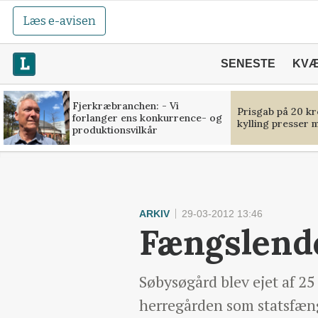
Læs e-avisen
SENESTE
KV
Fjerkræbranchen: - Vi
Prisgab på 20 kr
forlanger ens konkurrence- og
kylling presser 
produktionsvilkår
ARKIV
29-03-2012 13:46
Fængslende
Søbysøgård blev ejet af 25
herregården som statsfæng