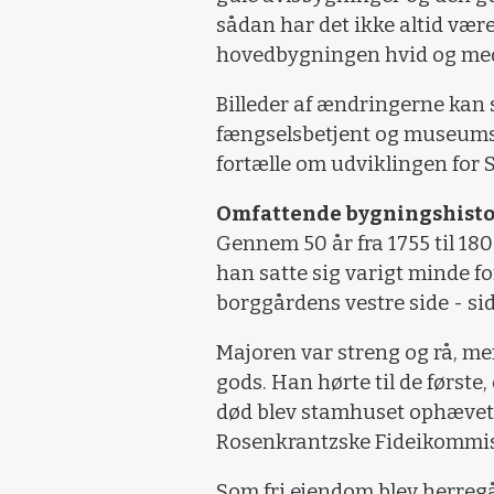
sådan har det ikke altid være
hovedbygningen hvid og me
Billeder af ændringerne kan 
fængselsbetjent og museumsl
fortælle om udviklingen for 
Omfattende bygningshisto
Gennem 50 år fra 1755 til 18
han satte sig varigt minde for
borggårdens vestre side - si
Majoren var streng og rå, men
gods. Han hørte til de første,
død blev stamhuset ophævet 
Rosenkrantzske Fideikommis
Som fri ejendom blev herregå