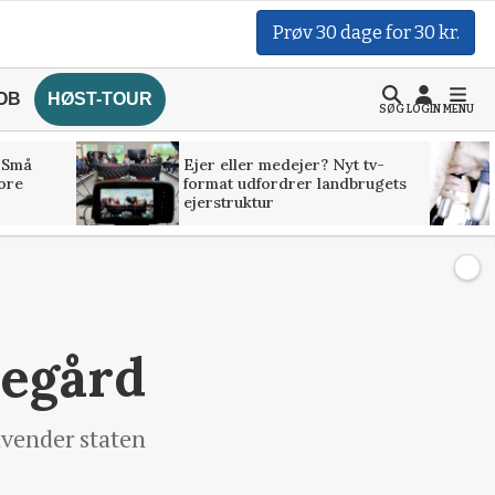
Prøv 30 dage for 30 kr.
OB
HØST-TOUR
SØG
LOGIN
MENU
 Små
Ejer eller medejer? Nyt tv-
tore
format udfordrer landbrugets
ejerstruktur
regård
nvender staten