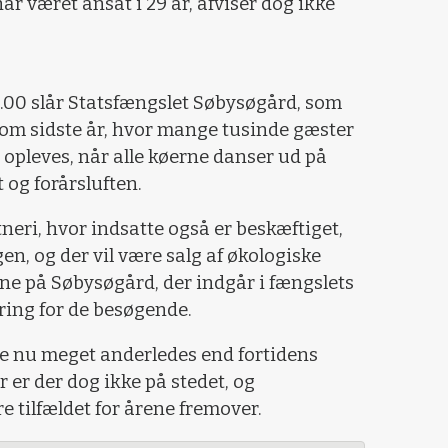
ar været ansat i 29 år, afviser dog ikke
10.00 slår Statsfængslet Søbysøgård, som
Som sidste år, hvor mange tusinde gæster
0 opleves, når alle køerne danser ud på
 og forårsluften.
eri, hvor indsatte også er beskæftiget,
en, og der vil være salg af økologiske
rne på Søbysøgård, der indgår i fængslets
ering for de besøgende.
e nu meget anderledes end fortidens
 er der dog ikke på stedet, og
e tilfældet for årene fremover.