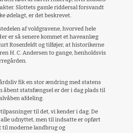
kter. Slottets gamle riddersal forsvandt
e ødelagt, er det beskrevet.
rstedelen af voldgravene, hvorved hele
 Her er så senere kommet et haveanlæg
urt Rosenfeldt og tilføjer, at historikerne
teren H. C. Andersen to gange, henholdsvis
erregården.
dsliv fik en stor ændring med statens
 åbent statsfængsel er der i dag plads til
halvåben afdeling.
tilpasninger til det, vi kender i dag. De
alle udnyttet, men til indsatte er opført
t til moderne landbrug og