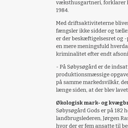
væksthusgartneri, forklarer
1984.
Med driftsaktiviteterne blive
fængsler ikke sidder og tælle
er der beskæftigelsesret og -p
en mere meningsfuld hverdag
kriminalitet efter endt afson
- På Søbysøgård er de indsatt
produktionsmæssige opgaver
på samme markedsvilkår, der 
længe siden, at der blev lav
Økologisk mark- og kvægb
Søbysøgård Gods er på 182 he
landbrugslederen, Jørgen Ras
hvor der er fem ansatte til b