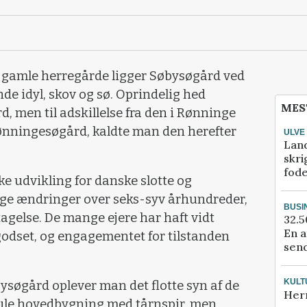
 gamle herregårde ligger Søbysøgård ved
de idyl, skov og sø. Oprindelig hed
MES
, men til adskillelse fra den i Rønninge
nningesøgård, kaldte man den herefter
ULVE
Lan
skri
fod
e udvikling for danske slotte og
ge ændringer over seks-syv århundreder,
BUSI
gelse. De mange ejere har haft vidt
32.5
En a
l godset, og engagementet for tilstanden
send
KULT
øbysøgård oplever man det flotte syn af de
Her
ule hovedbygning med tårnspir, men