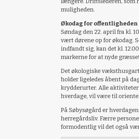
længere. Driftslederen, som h
muligheden.
Økodag for offentligheden
Søndag den 22. april fra kl. 
vært dørene op for økodag. 
indfandt sig, kan det kl. 12.0
markerne for at nyde græsset
Det økologiske væksthusgartn
holder ligeledes åbent på dag
krydderurter. Alle aktivitete
hverdage, vil være til orient
På Søbysøgård er hverdagen
herregårdsliv. Færre personer
formodentlig vil det også vær