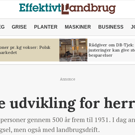
ÆG
GRISE
PLANTER
MASKINER
BUSINESS
J
Rådgiver om DB-Tjek:
oner pr. kg vokser: Polsk
justeringer kan give s
markedet
besparelser
Annonce
 udvikling for her
 personer gennem 500 år frem til 1931. I dag a
sel, men også med landbrugsdrift.