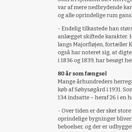
var af mere nedbrydende kara
og alle oprindelige rum gansk
- Endelig tilkastede han stø
anlægget skiftede karakter.
langs Majorfløjen, fortæller K
også har noteret sig, at dig
i 1836 og 1839, har besøgt h
80 år som fængsel
Mange århundreders herregår
køb af Søbysøgård i 1931. Som
134 indsatte – heraf 26 i en 
- Over tiden er der sket store 
oprindelige bygninger bliver 
beboelser, og der er udbygge