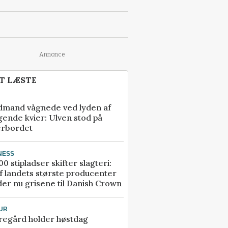
Annonce
T LÆSTE
dmand vågnede ved lyden af
gende kvier: Ulven stod på
erbordet
NESS
00 stipladser skifter slagteri:
f landets største producenter
er nu grisene til Danish Crown
UR
regård holder høstdag