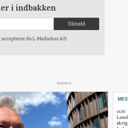
der i indbakken
Tilmeld
t accepterer du L-Mediehus A/S
Annonce
MES
ULVE
Land
skrig