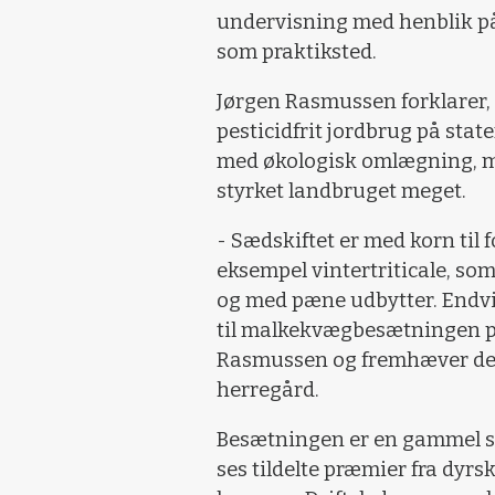
undervisning med henblik på
som praktiksted.
Jørgen Rasmussen forklarer,
pesticidfrit jordbrug på sta
med økologisk omlægning, me
styrket landbruget meget.
- Sædskiftet er med korn til 
eksempel vintertriticale, so
og med pæne udbytter. Endvid
til malkekvægbesætningen på
Rasmussen og fremhæver det
herregård.
Besætningen er en gammel s
ses tildelte præmier fra dyrs