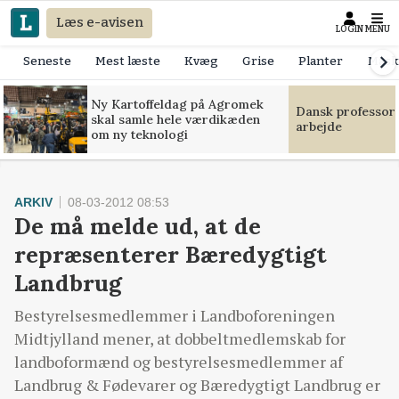
Læs e-avisen
LOGIN
MENU
Seneste
Mest læste
Kvæg
Grise
Planter
Mask
Ny Kartoffeldag på Agromek
Dansk professor
skal samle hele værdikæden
arbejde
om ny teknologi
ARKIV
08-03-2012 08:53
De må melde ud, at de
repræsenterer Bæredygtigt
Landbrug
Bestyrelsesmedlemmer i Landboforeningen
Midtjylland mener, at dobbeltmedlemskab for
landboformænd og bestyrelsesmedlemmer af
Landbrug & Fødevarer og Bæredygtigt Landbrug er