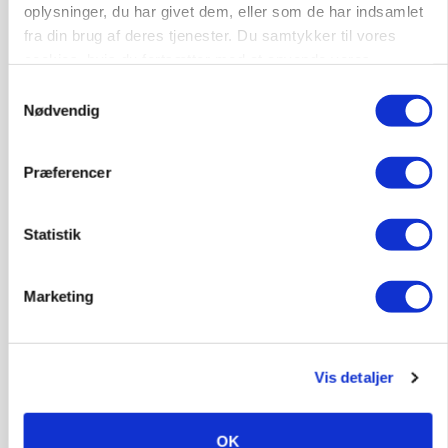
oplysninger, du har givet dem, eller som de har indsamlet
fra din brug af deres tjenester. Du samtykker til vores
cookies, hvis du fortsætter med at anvende vores
9670, Løgstør
03. aug.
hjemmeside.
Samtykkevalg
Nødvendig
Produktionsleder til nyrenoveret
polteopformering
Præferencer
Avl/opformering
Statistik
9670, Løgstør
03. aug.
Marketing
Medarbejder - fodermester søges
Kalve
Grovfoder
Vis detaljer
6270, Tønder
31. jul.
OK