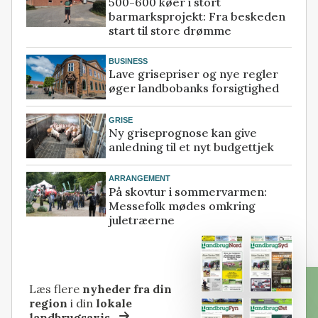
500-600 køer i stort
barmarksprojekt: Fra beskeden
start til store drømme
BUSINESS
Lave grisepriser og nye regler
øger landbobanks forsigtighed
GRISE
Ny griseprognose kan give
anledning til et nyt budgettjek
ARRANGEMENT
På skovtur i sommervarmen:
Messefolk mødes omkring
juletræerne
Læs flere
nyheder fra din
region
i din
lokale
landbrugsavis