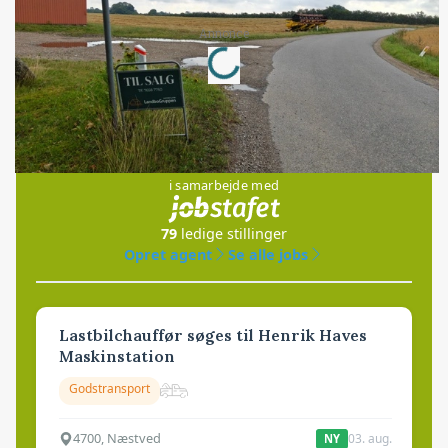
Loading...
Annonce
Jobs
i samarbejde med
79
ledige stillinger
Opret agent
Se alle jobs
Lastbilchauffør søges til Henrik Haves
Maskinstation
Godstransport
4700, Næstved
03. aug.
NY