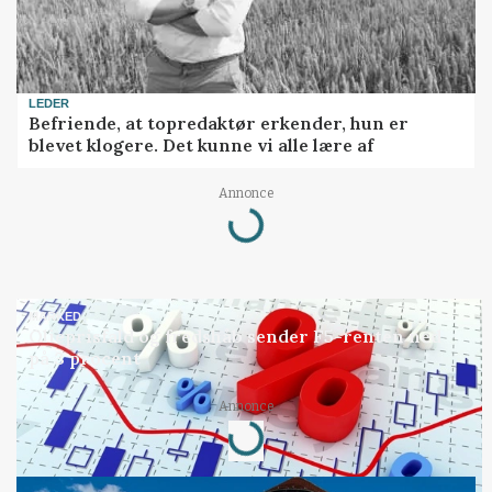
LEDER
Befriende, at topredaktør erkender, hun er
blevet klogere. Det kunne vi alle lære af
Loading...
Annonce
MARKED
Olieprisfald og fredshåb sender F5-renten ned
på 3 procent
Loading...
Annonce