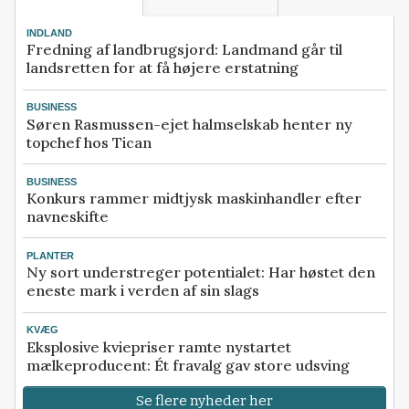
INDLAND
Fredning af landbrugsjord: Landmand går til
landsretten for at få højere erstatning
BUSINESS
Søren Rasmussen-ejet halmselskab henter ny
topchef hos Tican
BUSINESS
Konkurs rammer midtjysk maskinhandler efter
navneskifte
PLANTER
Ny sort understreger potentialet: Har høstet den
eneste mark i verden af sin slags
KVÆG
Eksplosive kviepriser ramte nystartet
mælkeproducent: Ét fravalg gav store udsving
Se flere nyheder her