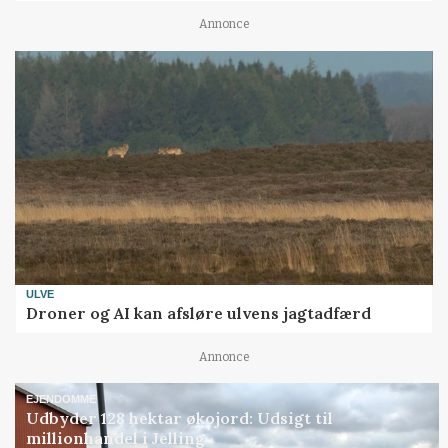
Annonce
ULVE
Droner og AI kan afsløre ulvens jagtadfærd
Annonce
EJENDOMME
Udbyder 128 hektar økojord: Udsigt til
millionhandel i Jelling