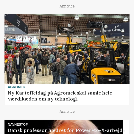
Annonce
AGROMEK
Ny Kartoffeldag på Agromek skal samle hele
værdikæden om ny teknologi
Annonce
NAVNESTOF
Dansk professor hædret for Power-to-X-arbejde