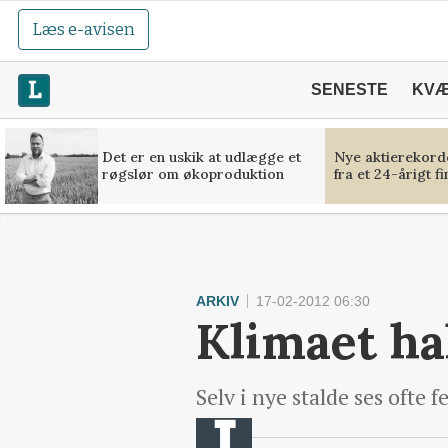
Læs e-avisen
SENESTE
KV
Det er en uskik at udlægge et
Nye aktierekorde
røgslør om økoproduktion
fra et 24-årigt f
ARKIV
17-02-2012 06:30
Klimaet hal
Selv i nye stalde ses ofte f