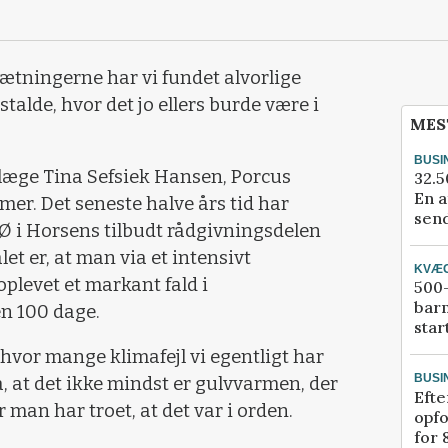
sætningerne har vi fundet alvorlige
 stalde, hvor det jo ellers burde være i
MES
BUSI
rlæge Tina Sefsiek Hansen, Porcus
32.5
En a
er. Det seneste halve års tid har
send
i Horsens tilbudt rådgivningsdelen
t er, at man via et intensivt
KVÆ
plevet et markant fald i
500-
bar
n 100 dage.
star
, hvor mange klimafejl vi egentligt har
BUSI
, at det ikke mindst er gulvvarmen, der
Efte
r man har troet, at det var i orden.
opfo
for 