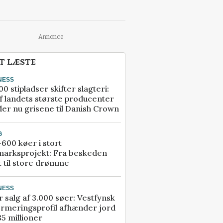
Annonce
T LÆSTE
NESS
00 stipladser skifter slagteri:
f landets største producenter
er nu grisene til Danish Crown
G
600 køer i stort
marksprojekt: Fra beskeden
t til store drømme
NESS
r salg af 3.000 søer: Vestfynsk
rmeringsprofil afhænder jord
85 millioner