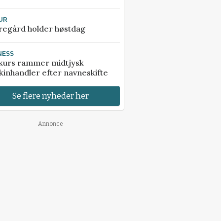
UR
regård holder høstdag
NESS
kurs rammer midtjysk
inhandler efter navneskifte
Se flere nyheder her
Annonce