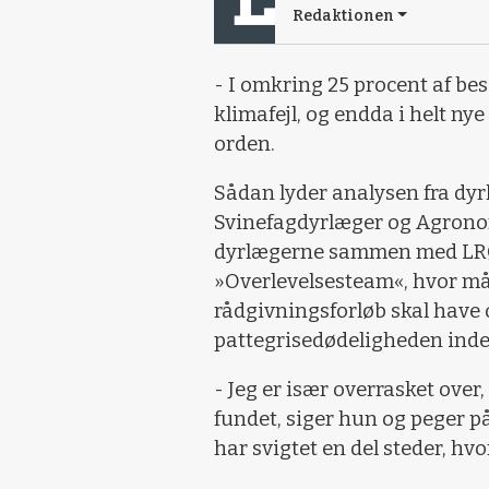
Redaktionen
- I omkring 25 procent af be
klimafejl, og endda i helt nye
orden.
Sådan lyder analysen fra dy
Svinefagdyrlæger og Agronom
dyrlægerne sammen med LRØ 
»Overlevelsesteam«, hvor måle
rådgivningsforløb skal have o
pattegrisedødeligheden inde
- Jeg er især overrasket over
fundet, siger hun og peger på
har svigtet en del steder, hvo