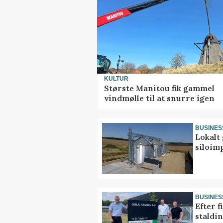
KULTUR
Største Manitou fik gammel
vindmølle til at snurre igen
BUSINES
Lokalt 
siloim
BUSINES
Efter f
staldi