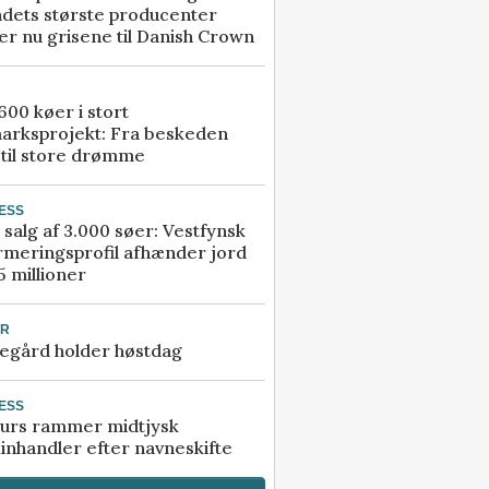
ndets største producenter
r nu grisene til Danish Crown
00 køer i stort
arksprojekt: Fra beskeden
 til store drømme
ESS
 salg af 3.000 søer: Vestfynsk
rmeringsprofil afhænder jord
5 millioner
UR
egård holder høstdag
ESS
urs rammer midtjysk
inhandler efter navneskifte