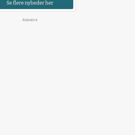
Se flere nyheder her
Annonce