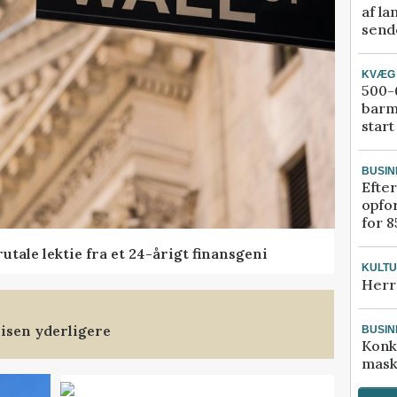
af la
sende
KVÆG
500-6
barm
start
BUSIN
Efter
opfo
for 8
tale lektie fra et 24-årigt finansgeni
KULT
Herr
isen yderligere
BUSIN
Konk
mask