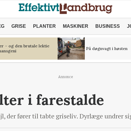
ÆG
GRISE
PLANTER
MASKINER
BUSINESS
J
r – og den brutale lektie
På døgnvagt i høsten
inansgeni
Annonce
ter i farestalde
ejl, der fører til tabte griseliv. Dyrlæge undrer s