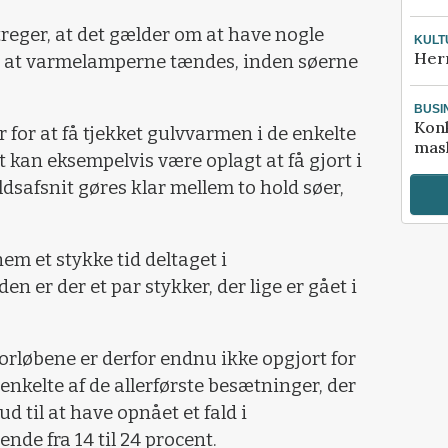
eger, at det gælder om at have nogle
KULT
Her
er, at varmelamperne tændes, inden søerne
BUSI
Kon
 for at få tjekket gulvvarmen i de enkelte
mask
et kan eksempelvis være oplagt at få gjort i
ldsafsnit gøres klar mellem to hold søer,
em et stykke tid deltaget i
n er der et par stykker, der lige er gået i
orløbene er derfor endnu ikke opgjort for
enkelte af de allerførste besætninger, der
d til at have opnået et fald i
de fra 14 til 24 procent.