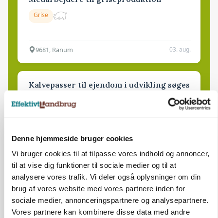
Grise
9681, Ranum
03. aug.
Kalvepasser til ejendom i udvikling søges
Kalve
6392, Bolderslev
03. aug.
Denne hjemmeside bruger cookies
Vi bruger cookies til at tilpasse vores indhold og annoncer,
til at vise dig funktioner til sociale medier og til at
Leder til klimastald
analysere vores trafik. Vi deler også oplysninger om din
Klimastald
brug af vores website med vores partnere inden for
sociale medier, annonceringspartnere og analysepartnere.
Vores partnere kan kombinere disse data med andre