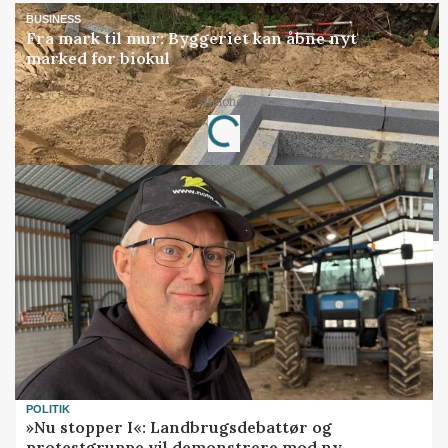
BUSINESS
Fra mark til mur: Byggeriet kan åbne nyt
marked for biokul
Annonce
Loading...
POLITIK
»Nu stopper I«: Landbrugsdebattør og
protestgruppe vil demonstrere mod ny