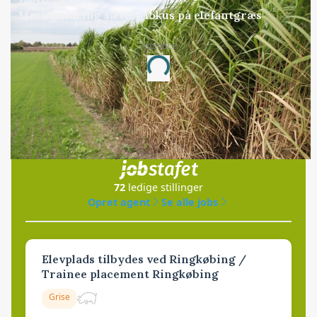
ARRANGEMENT
Markvandring sætter fokus på elefantgræs
Annonce
Loading...
Jobs
i samarbejde med
72
ledige stillinger
Opret agent
Se alle jobs
Elevplads tilbydes ved Ringkøbing /
Trainee placement Ringkøbing
Grise