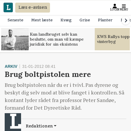
Læs e-avisen
LOGIN
MENU
Seneste
Mest læste
Kvæg
Grise
Planter
Mask
Kun landbruget selv kan
KWS Rallys toppe
beslutte, om man vil kæmpe
vinterbyg
juridisk for sin eksistens
ARKIV
31-01-2012 08:41
Brug boltpistolen mere
Brug boltpistolen når du er i tvivl. Pas dyrene og
beskyt dig selv mod at blive fanget i kontrollen. Så
kontant lyder rådet fra professor Peter Sandøe,
formand for Det Dyreetiske Råd.
Redaktionen