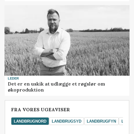
LEDER
Det er en uskik at udlægge et røgslør om
økoproduktion
FRA VORES UGEAVISER
LANDBRUGNORD
LANDBRUGSYD
LANDBRUGFYN
LAND