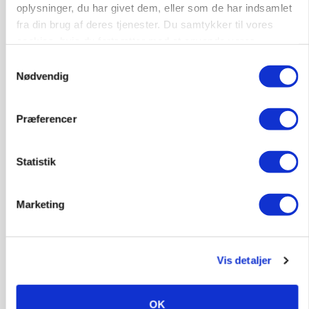
9670, Løgstør
03. aug.
oplysninger, du har givet dem, eller som de har indsamlet
fra din brug af deres tjenester. Du samtykker til vores
cookies, hvis du fortsætter med at anvende vores
hjemmeside.
Samtykkevalg
Nødvendig
Præferencer
Statistik
Marketing
PLANTER
KWS Rallys topper årets sortsforsøg i vinterbyg
Vis detaljer
OK