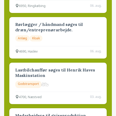
6950, Ringkøbing
06. aug.
Rørlægger / håndmand søges til
dræn/entreprenørarbejde.
Anlæg
Kloak
4690, Haslev
06. aug.
Lastbilchauffør søges til Henrik Haves
Maskinstation
Godstransport
4700, Næstved
03. aug.
Medarbejdere til griseproduktion