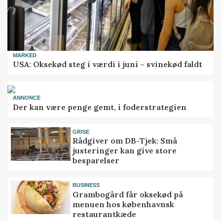
MARKED
USA: Oksekød steg i værdi i juni – svinekød faldt
ANNONCE
Der kan være penge gemt, i foderstrategien
GRISE
Rådgiver om DB-Tjek: Små
justeringer kan give store
besparelser
BUSINESS
Grambogård får oksekød på
menuen hos københavnsk
restaurantkæde