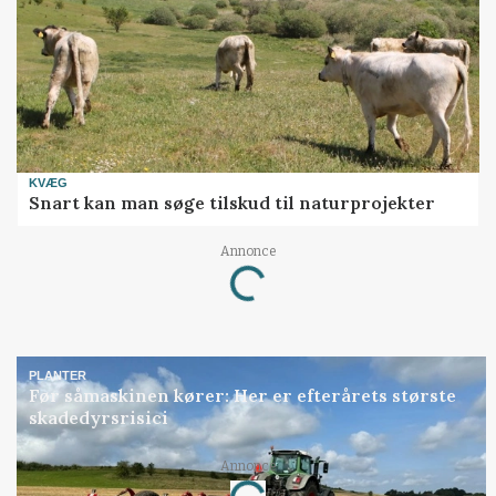
KVÆG
Snart kan man søge tilskud til naturprojekter
Annonce
Loading...
PLANTER
Før såmaskinen kører: Her er efterårets største
skadedyrsrisici
Annonce