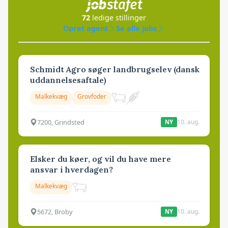
72
ledige stillinger
Opret agent
Se alle jobs
Schmidt Agro søger landbrugselev (dansk
uddannelsesaftale)
Malkekvæg
Grovfoder
7200, Grindsted
10. aug.
NY
Elsker du køer, og vil du have mere
ansvar i hverdagen?
Malkekvæg
5672, Broby
10. aug.
NY