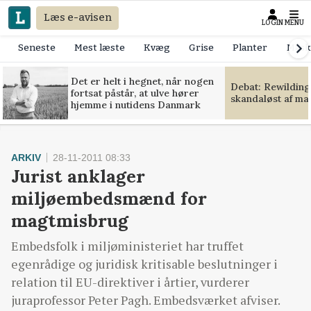
Læs e-avisen
LOGIN
MENU
Seneste
Mest læste
Kvæg
Grise
Planter
Mask
Det er helt i hegnet, når nogen
Debat: Rewilding
fortsat påstår, at ulve hører
skandaløst af m
hjemme i nutidens Danmark
ARKIV
28-11-2011 08:33
Jurist anklager
miljøembedsmænd for
magtmisbrug
Embedsfolk i miljøministeriet har truffet
egenrådige og juridisk kritisable beslutninger i
relation til EU-direktiver i årtier, vurderer
juraprofessor Peter Pagh. Embedsværket afviser.