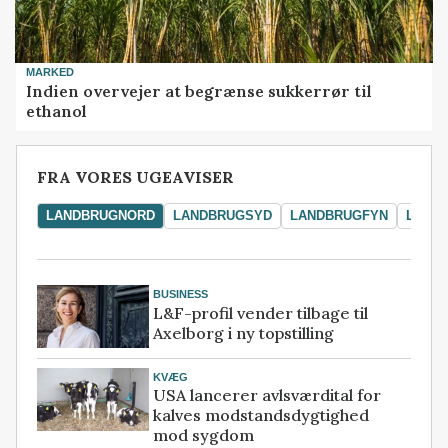
MARKED
Indien overvejer at begrænse sukkerrør til
ethanol
FRA VORES UGEAVISER
LANDBRUGNORD
LANDBRUGSYD
LANDBRUGFYN
LAND
BUSINESS
L&F-profil vender tilbage til
Axelborg i ny topstilling
KVÆG
USA lancerer avlsværdital for
kalves modstandsdygtighed
mod sygdom