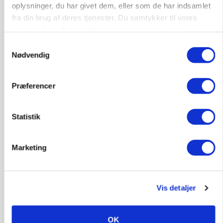
oplysninger, du har givet dem, eller som de har indsamlet
fra din brug af deres tjenester. Du samtykker til vores
cookies, hvis du fortsætter med at anvende vores
HØST-TOUR
hjemmeside.
Samtykkevalg
Nødvendig
Præferencer
Statistik
PLANTER
Skal bjærge 100 hektar våd halm: På Lykkeslund
Marketing
er regnvejr godt høstvejr
Annonce
Vis detaljer
Loading...
OK