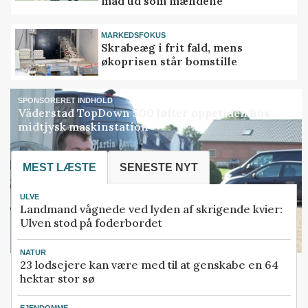
mad ud som mændene
MARKEDSFOKUS
Skrabeæg i frit fald, mens
økoprisen står bomstille
SPONSORERET INDHOLD
Väderstad TopDown 500 løfter oppetiden hos
midtjysk maskinstation
MEST LÆSTE
SENESTE NYT
ULVE
Landmand vågnede ved lyden af skrigende kvier:
Ulven stod på foderbordet
NATUR
23 lodsejere kan være med til at genskabe en 64
hektar stor sø