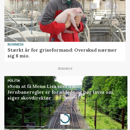
BUSINESS
Stærkt år for griseformand: Overskud nærmer
sig 8 mio.
Annonce
POLITIK
»Som at få Mona Lisa som nabo«: -
Jernbaneregler er forældede og bør laves om,
siger skovdirektør
Annonce
Loading...