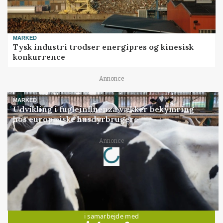
MARKED
Tysk industri trodser energipres og kinesisk
konkurrence
Annonce
MARKED
Udvikling i fugleinfluenza vækker bekymring
hos europæiske husdyrbrugere
Loading...
Annonce
Jobs
i samarbejde med