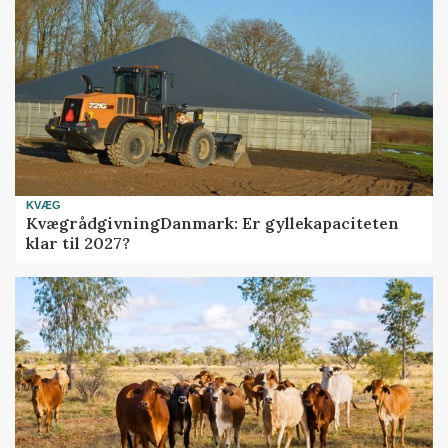
KVÆG
KvægrådgivningDanmark: Er gyllekapaciteten
klar til 2027?