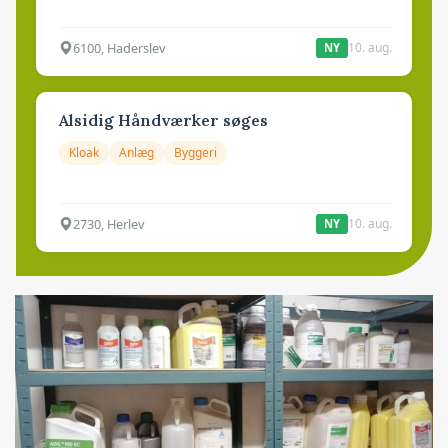
6100, Haderslev
10. aug.
NY
Alsidig Håndværker søges
Kloak
Anlæg
Byggeri
2730, Herlev
10. aug.
NY