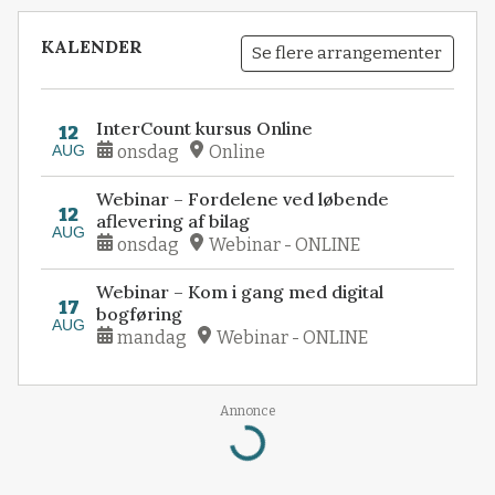
KALENDER
Se flere arrangementer
InterCount kursus Online
12
AUG
onsdag
Online
Webinar – Fordelene ved løbende
12
aflevering af bilag
AUG
onsdag
Webinar - ONLINE
Webinar – Kom i gang med digital
17
bogføring
AUG
mandag
Webinar - ONLINE
Annonce
Loading...