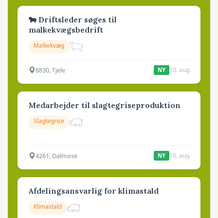
🐄 Driftsleder søges til
malkekvægsbedrift
Malkekvæg
8830, Tjele
10. aug.
NY
Medarbejder til slagtegriseproduktion
Slagtegrise
4261, Dalmose
10. aug.
NY
Afdelingsansvarlig for klimastald
Klimastald