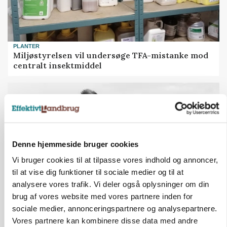
PLANTER
Miljøstyrelsen vil undersøge TFA-mistanke mod
centralt insektmiddel
Denne hjemmeside bruger cookies
Vi bruger cookies til at tilpasse vores indhold og annoncer,
til at vise dig funktioner til sociale medier og til at
analysere vores trafik. Vi deler også oplysninger om din
brug af vores website med vores partnere inden for
LEDER
sociale medier, annonceringspartnere og analysepartnere.
Det er helt i hegnet, når nogen fortsat påstår, at
Vores partnere kan kombinere disse data med andre
ulve hører hjemme i nutidens Danmark