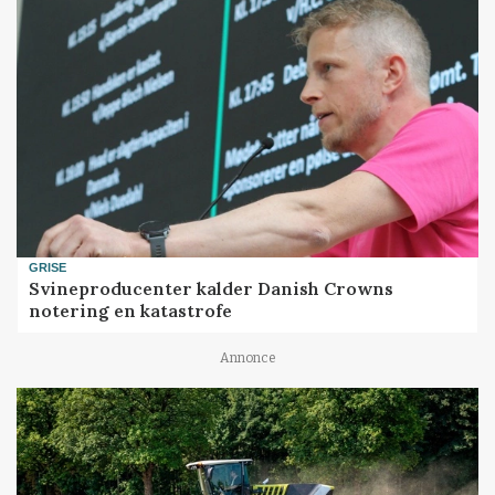
GRISE
Svineproducenter kalder Danish Crowns
notering en katastrofe
Annonce