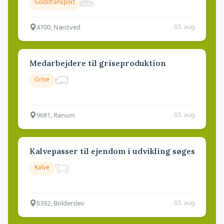
Godstransport
4700, Næstved
03. aug.
Medarbejdere til griseproduktion
Grise
9681, Ranum
03. aug.
Kalvepasser til ejendom i udvikling søges
Kalve
6392, Bolderslev
03. aug.