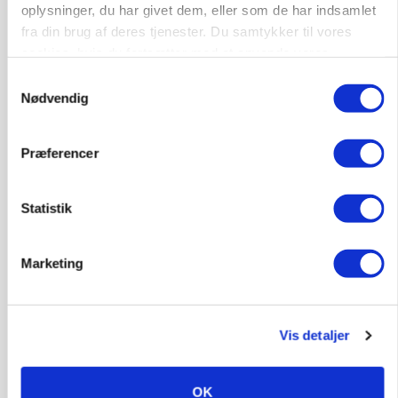
BUSINESS
oplysninger, du har givet dem, eller som de har indsamlet
Grambogård får oksekød på menuen hos
fra din brug af deres tjenester. Du samtykker til vores
københavnsk restaurantkæde
cookies, hvis du fortsætter med at anvende vores
hjemmeside.
Samtykkevalg
Nødvendig
Præferencer
Statistik
Marketing
MARKED
Fugleinfluenza: Udvikling vækker bekymring hos
europæiske husdyrbrugere
Vis detaljer
OK