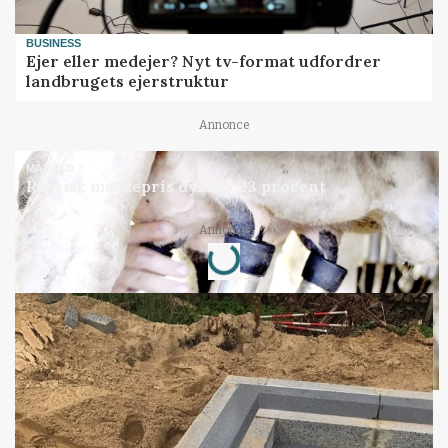
BUSINESS
Ejer eller medejer? Nyt tv-format udfordrer
landbrugets ejerstruktur
Annonce
MARKED
Russisk mælkepris dykker 23 procent
Loading...
Annonce