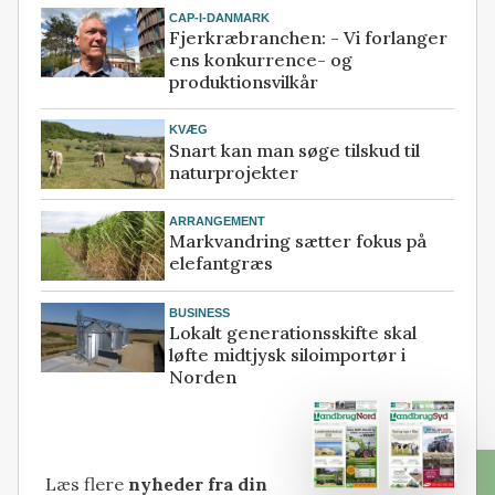
CAP-I-DANMARK
Fjerkræbranchen: - Vi forlanger
ens konkurrence- og
produktionsvilkår
KVÆG
Snart kan man søge tilskud til
naturprojekter
ARRANGEMENT
Markvandring sætter fokus på
elefantgræs
BUSINESS
Lokalt generationsskifte skal
løfte midtjysk siloimportør i
Norden
Læs flere
nyheder fra din