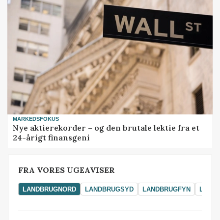
MARKEDSFOKUS
Nye aktierekorder – og den brutale lektie fra et
24-årigt finansgeni
FRA VORES UGEAVISER
LANDBRUGNORD
LANDBRUGSYD
LANDBRUGFYN
LAND