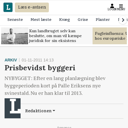
Læs e-avisen
LOGIN
MENU
Seneste
Mest læste
Kvæg
Grise
Planter
Mask
Kun landbruget selv kan
Fugleinfluenza: 
beslutte, om man vil kæmpe
hos europæiske 
juridisk for sin eksistens
ARKIV
01-11-2011 14:13
Prisbevidst byggeri
NYBYGGET: Efter en lang planlægning blev
byggeperioden kort på Palle Eriksens nye
svinestald. Nu er han klar til 2013.
Redaktionen
Annonce