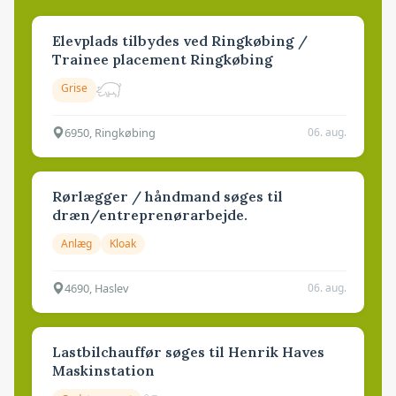
Elevplads tilbydes ved Ringkøbing /
Trainee placement Ringkøbing
Grise
6950, Ringkøbing
06. aug.
Rørlægger / håndmand søges til
dræn/entreprenørarbejde.
Anlæg
Kloak
4690, Haslev
06. aug.
Lastbilchauffør søges til Henrik Haves
Maskinstation