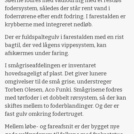
Søerne fodres med vådfodring med et restløs
fodersystem, således der står rent vand i
foderrørene efter endt fodring. I farestalden er
krybberne med integreret nedløb.
Der er fuldspaltegulv i farestalden med en rist
bagtil, der ved lågens vippesystem, kan
afskærmes under faring.
I smågriseafdelingen er inventaret
hovedsageligt af plast. Det giver lunere
omgivelser til de små grise, understreger
Torben Olesen, Aco Funki. Smågrisene fodres
med tørfoder i et dobbelt rørsystem, så der kan
skiftes mellem to foderblandinger. Og der er
fast gulv omkring fodertruget.
Mellem løbe- og fareafsnit er der bygget nye