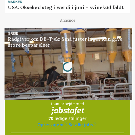
MARKED
USA: Oksekød steg i værdi i juni – svinekød faldt
Annonce
GRISE
Rådgiver om DB-Tjek: Små justeringer kan give
store besparelser
Loading...
Annonce
Jobs
i samarbejde med
70
ledige stillinger
Opret agent
Se alle jobs