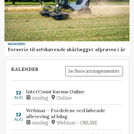
MASKINER
Forserie til selvkørende skårlægger afprøves i år
KALENDER
Se flere arrangementer
InterCount kursus Online
12
AUG
onsdag
Online
Webinar – Fordelene ved løbende
12
aflevering af bilag
AUG
onsdag
Webinar - ONLINE