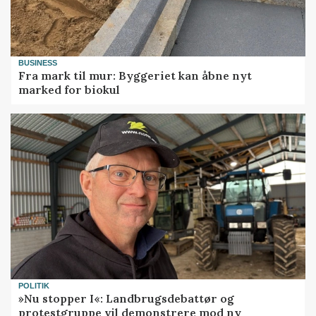
BUSINESS
Fra mark til mur: Byggeriet kan åbne nyt
marked for biokul
POLITIK
»Nu stopper I«: Landbrugsdebattør og
protestgruppe vil demonstrere mod ny