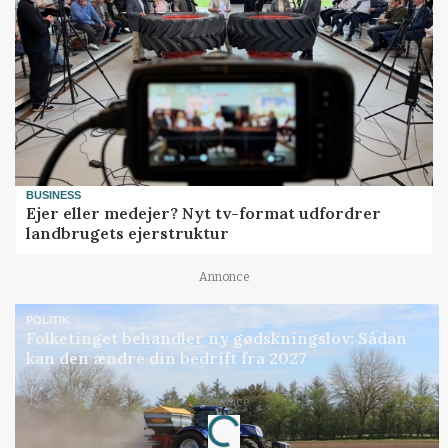
BUSINESS
Ejer eller medejer? Nyt tv-format udfordrer
landbrugets ejerstruktur
Annonce
POLITIK
Folketinget behandler ny gødskningslov: Sådan
kan den ændre din bedrift fra 2027
Annonce
Loading...