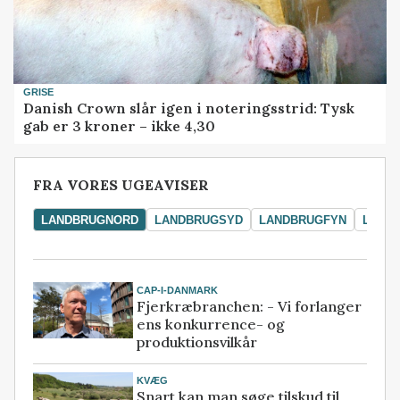
GRISE
Danish Crown slår igen i noteringsstrid: Tysk
gab er 3 kroner – ikke 4,30
FRA VORES UGEAVISER
LANDBRUGNORD
LANDBRUGSYD
LANDBRUGFYN
LAND
CAP-I-DANMARK
Fjerkræbranchen: - Vi forlanger
ens konkurrence- og
produktionsvilkår
KVÆG
Snart kan man søge tilskud til