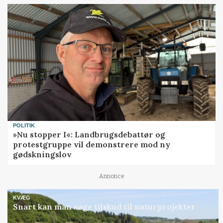
POLITIK
»Nu stopper I«: Landbrugsdebattør og
protestgruppe vil demonstrere mod ny
gødskningslov
Annonce
KVÆG
Snart kan man søge tilskud til naturprojekter