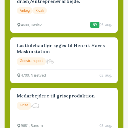
dræn/entreprenørarbejde.
Anlæg
Kloak
4690, Haslev
06. aug.
NY
Lastbilchauffør søges til Henrik Haves
Maskinstation
Godstransport
4700, Næstved
03. aug.
Medarbejdere til griseproduktion
Grise
9681, Ranum
03. aug.