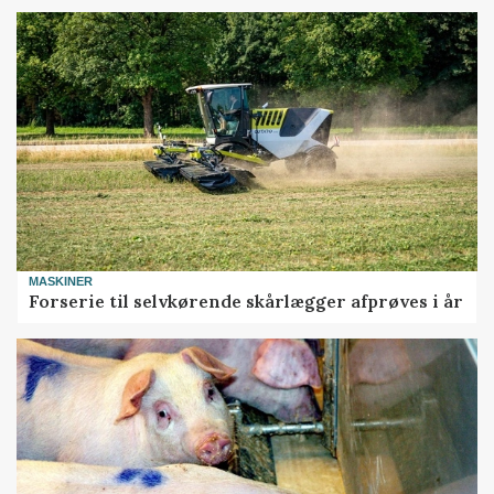
MASKINER
Forserie til selvkørende skårlægger afprøves i år