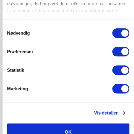
oplysninger, du har givet dem, eller som de har indsamlet
fra din brug af deres tjenester. Du samtykker til vores
cookies, hvis du fortsætter med at anvende vores
hjemmeside.
Samtykkevalg
Nødvendig
Præferencer
ULVE
Landmand vågnede ved lyden af skrigende kvier:
Statistik
Ulven stod på foderbordet
Marketing
Vis detaljer
OK