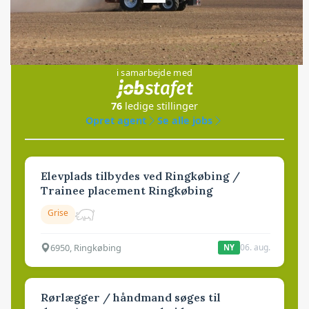
Jobs
i samarbejde med
76
ledige stillinger
Opret agent
Se alle jobs
Elevplads tilbydes ved Ringkøbing /
Trainee placement Ringkøbing
Grise
6950, Ringkøbing
06. aug.
NY
Rørlægger / håndmand søges til