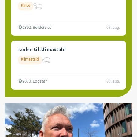
Kalve
6392, Bolderslev
03. aug.
Leder til klimastald
Klimastald
9670, Løgstør
03. aug.