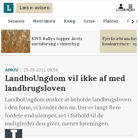
Læs e-avisen
LOGIN
MENU
Seneste
Mest læste
Kvæg
Grise
Planter
Mask
KWS Rallys topper årets
Fjerkræbranchen:
sortsforsøg i vinterbyg
konkurrence- og
ARKIV
29-09-2011 08:56
LandboUngdom vil ikke af med
landbrugsloven
LandboUngdom ønsker at beholde landbrugsloven
i den form, vi kender den nu. Der er langt flere
fordele end ulemper, set i forhold til de
muligheder den giver, mener foreningen.