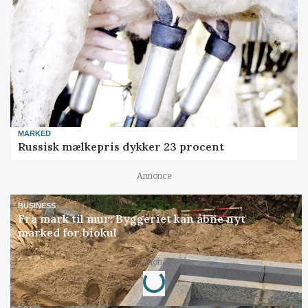
MARKED
Russisk mælkepris dykker 23 procent
Annonce
BUSINESS
Fra mark til mur: Byggeriet kan åbne nyt
marked for biokul
Loading...
Annonce