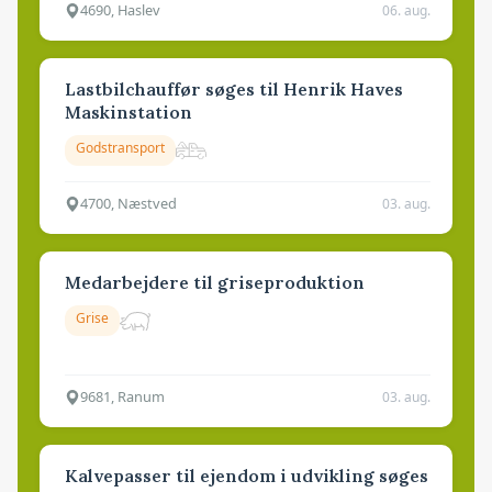
4690, Haslev
06. aug.
Lastbilchauffør søges til Henrik Haves
Maskinstation
Godstransport
4700, Næstved
03. aug.
Medarbejdere til griseproduktion
Grise
9681, Ranum
03. aug.
Kalvepasser til ejendom i udvikling søges