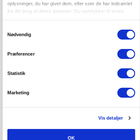
LEDER
oplysninger, du har givet dem, eller som de har indsamlet
Kun landbruget selv kan beslutte, om man vil
fra din brug af deres tjenester. Du samtykker til vores
kæmpe juridisk for sin eksistens
cookies, hvis du fortsætter med at anvende vores
hjemmeside.
Samtykkevalg
Nødvendig
Præferencer
Statistik
Marketing
MARKEDSFOKUS
Prisgab på 20 kroner pr. kg vokser: Polsk kylling
presser markedet
Vis detaljer
Loading...
Annonce
OK