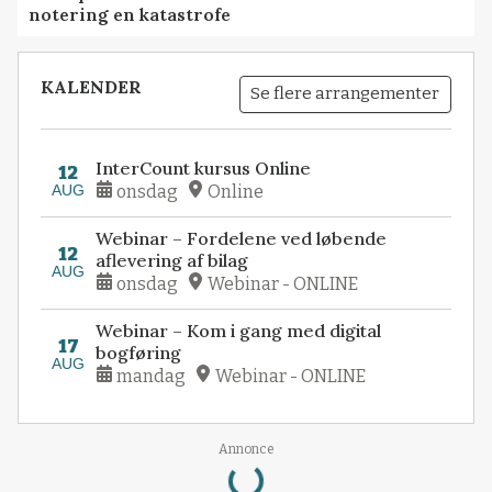
notering en katastrofe
KALENDER
Se flere arrangementer
InterCount kursus Online
12
AUG
onsdag
Online
Webinar – Fordelene ved løbende
12
aflevering af bilag
AUG
onsdag
Webinar - ONLINE
Webinar – Kom i gang med digital
17
bogføring
AUG
mandag
Webinar - ONLINE
Loading...
Annonce