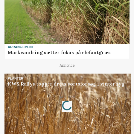
ARRANGEMENT
Markvandring sætter fokus på elefantgræs
Annonce
PLANTER
KWS Rallys topper årets sortsforsøg i vinterbyg
Loading...
Annonce
Jobs