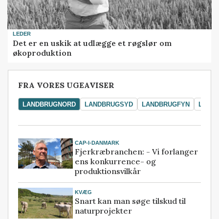
LEDER
Det er en uskik at udlægge et røgslør om
økoproduktion
FRA VORES UGEAVISER
LANDBRUGNORD
LANDBRUGSYD
LANDBRUGFYN
LAND
CAP-I-DANMARK
Fjerkræbranchen: - Vi forlanger
ens konkurrence- og
produktionsvilkår
KVÆG
Snart kan man søge tilskud til
naturprojekter