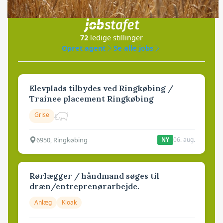
i samarbejde med
72
ledige stillinger
Opret agent
Se alle jobs
Elevplads tilbydes ved Ringkøbing /
Trainee placement Ringkøbing
Grise
6950, Ringkøbing
06. aug.
NY
Rørlægger / håndmand søges til
dræn/entreprenørarbejde.
Anlæg
Kloak