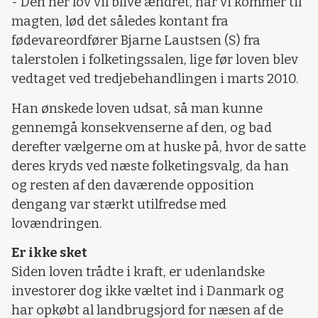
- Den her lov vil blive ændret, når vi kommer til
magten, lød det således kontant fra
fødevareordfører Bjarne Laustsen (S) fra
talerstolen i folketingssalen, lige før loven blev
vedtaget ved tredjebehandlingen i marts 2010.
Han ønskede loven udsat, så man kunne
gennemgå konsekvenserne af den, og bad
derefter vælgerne om at huske på, hvor de satte
deres kryds ved næste folketingsvalg, da han
og resten af den daværende opposition
dengang var stærkt utilfredse med
lovændringen.
Er ikke sket
Siden loven trådte i kraft, er udenlandske
investorer dog ikke væltet ind i Danmark og
har opkøbt al landbrugsjord for næsen af de