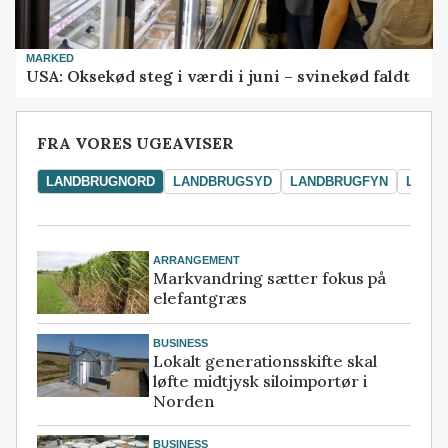
MARKED
USA: Oksekød steg i værdi i juni – svinekød faldt
FRA VORES UGEAVISER
LANDBRUGNORD
LANDBRUGSYD
LANDBRUGFYN
LAND
ARRANGEMENT
Markvandring sætter fokus på
elefantgræs
BUSINESS
Lokalt generationsskifte skal
løfte midtjysk siloimportør i
Norden
BUSINESS