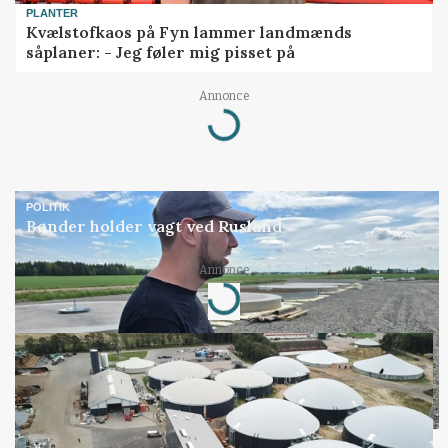
PLANTER
Kvælstofkaos på Fyn lammer landmænds
såplaner: - Jeg føler mig pisset på
Annonce
Loading...
POLITIK
Bønder holder vagt ved Rusland
Annonce
Loading...