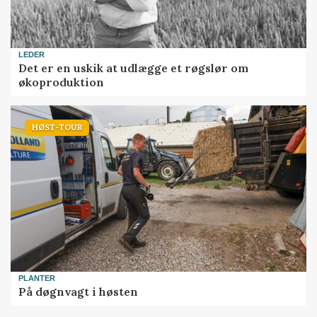
LEDER
Det er en uskik at udlægge et røgslør om
økoproduktion
HØST-TOUR
PLANTER
På døgnvagt i høsten