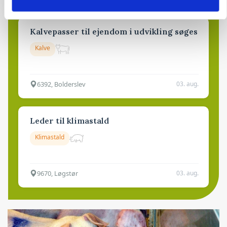
Kalvepasser til ejendom i udvikling søges
Kalve
6392, Bolderslev
03. aug.
Leder til klimastald
Klimastald
9670, Løgstør
03. aug.