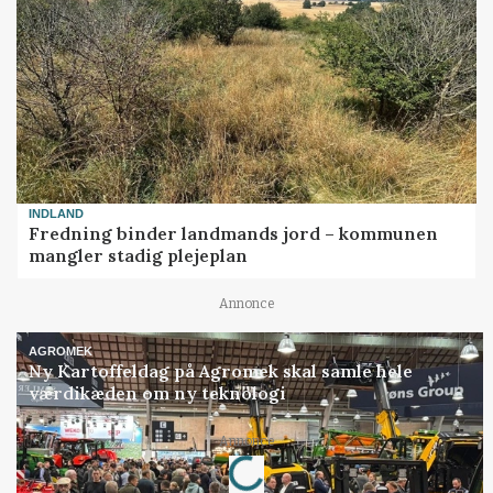
INDLAND
Fredning binder landmands jord – kommunen
mangler stadig plejeplan
Annonce
AGROMEK
Ny Kartoffeldag på Agromek skal samle hele
værdikæden om ny teknologi
Loading...
Annonce