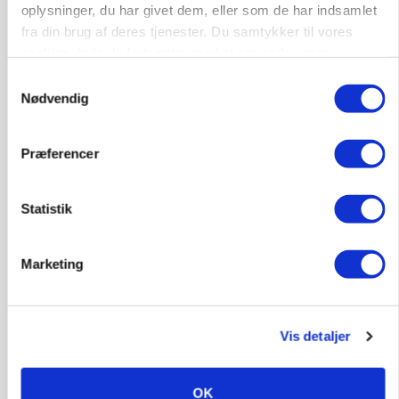
dræn/entreprenørarbejde.
oplysninger, du har givet dem, eller som de har indsamlet
fra din brug af deres tjenester. Du samtykker til vores
Anlæg
Kloak
cookies, hvis du fortsætter med at anvende vores
hjemmeside.
4690, Haslev
06. aug.
NY
Samtykkevalg
Nødvendig
Lastbilchauffør søges til Henrik Haves
Præferencer
Maskinstation
Godstransport
Statistik
4700, Næstved
03. aug.
Marketing
Medarbejdere til griseproduktion
Grise
Vis detaljer
9681, Ranum
03. aug.
OK