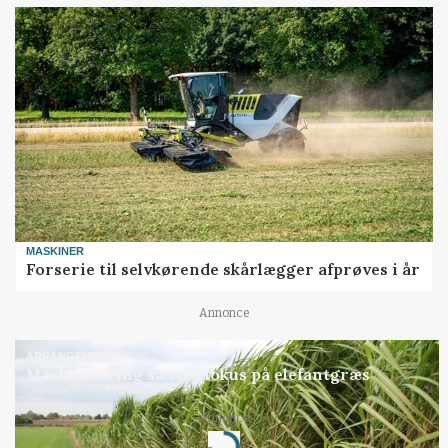
MASKINER
Forserie til selvkørende skårlægger afprøves i år
Annonce
ARRANGEMENT
Markvandring sætter fokus på elefantgræs
Annonce