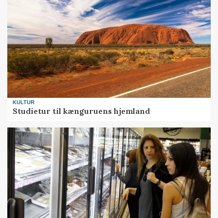
KULTUR
Studietur til kænguruens hjemland