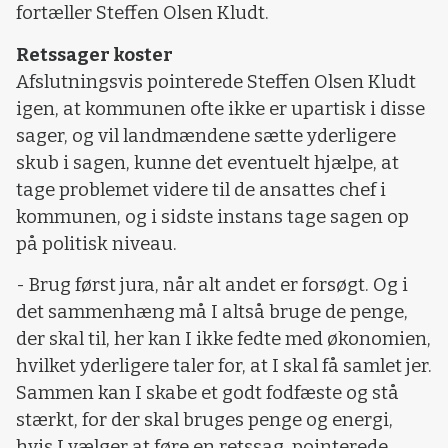
fortæller Steffen Olsen Kludt.
Retssager koster
Afslutningsvis pointerede Steffen Olsen Kludt
igen, at kommunen ofte ikke er upartisk i disse
sager, og vil landmændene sætte yderligere
skub i sagen, kunne det eventuelt hjælpe, at
tage problemet videre til de ansattes chef i
kommunen, og i sidste instans tage sagen op
på politisk niveau.
- Brug først jura, når alt andet er forsøgt. Og i
det sammenhæng må I altså bruge de penge,
der skal til, her kan I ikke fedte med økonomien,
hvilket yderligere taler for, at I skal få samlet jer.
Sammen kan I skabe et godt fodfæste og stå
stærkt, for der skal bruges penge og energi,
hvis I vælger at føre en retssag, pointerede