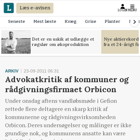
Læs e-avisen
LOGIN
MENU
Seneste
Mest læste
Kvæg
Grise
Planter
Mask
Det er en uskik at udlægge et
Nye aktierekorde
røgslør om økoproduktion
fra et 24-årigt f
ARKIV
23-09-2011 06:31
Advokatkritik af kommuner og
rådgivningsfirmaet Orbicon
Under onsdag aftens vandløbsmøde i Gefion
rettede flere deltagere en skarp kritik af
kommunerne og rådgivningsvirksomheden
Orbicon. Deres undersøgelser og målinger er ikke
grundige nok, og kommunens ansatte kan være