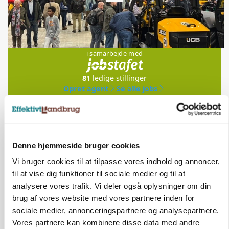
Jobs
i samarbejde med
81
ledige stillinger
Opret agent
Se alle jobs
Elevplads tilbydes ved Ringkøbing /
Trainee placement Ringkøbing
Denne hjemmeside bruger cookies
Grise
Vi bruger cookies til at tilpasse vores indhold og annoncer,
til at vise dig funktioner til sociale medier og til at
6950, Ringkøbing
06. aug.
NY
analysere vores trafik. Vi deler også oplysninger om din
brug af vores website med vores partnere inden for
sociale medier, annonceringspartnere og analysepartnere.
Rørlægger / håndmand søges til
Vores partnere kan kombinere disse data med andre