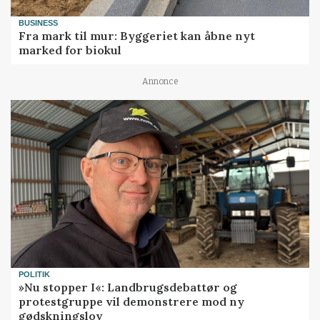
BUSINESS
Fra mark til mur: Byggeriet kan åbne nyt
marked for biokul
Annonce
POLITIK
»Nu stopper I«: Landbrugsdebattør og
protestgruppe vil demonstrere mod ny
gødskningslov