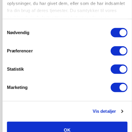
oplysninger, du har givet dem, eller som de har indsamlet
fra din brug af deres tjenester. Du samtykker til vores
6950, Ringkøbing
06. aug.
NY
cookies, hvis du fortsætter med at anvende vores
hjemmeside.
Samtykkevalg
Nødvendig
Rørlægger / håndmand søges til
dræn/entreprenørarbejde.
Anlæg
Kloak
Præferencer
4690, Haslev
06. aug.
NY
Statistik
Lastbilchauffør søges til Henrik Haves
Marketing
Maskinstation
Godstransport
Vis detaljer
4700, Næstved
03. aug.
OK