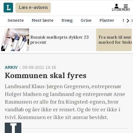
Læs e-avisen
LOGIN
MENU
Seneste
Mest læste
Kvæg
Grise
Planter
Mask
Russisk mælkepris dykker 23
Fra mark til mur
procent
marked for bioku
ARKIV
09-09-2011 14:16
Kommunen skal fyres
Landmand Klaus-Jørgen Gregersen, entreprenør
Holger Madsen og landmand og entreprenør Arne
Rasmussen er alle for fra Ringsted-egnen, hvor
vandløb og åer ikke er renset. Og de tre er ikke i
tvivl. Kommunen er ikke sit ansvar bevidst.