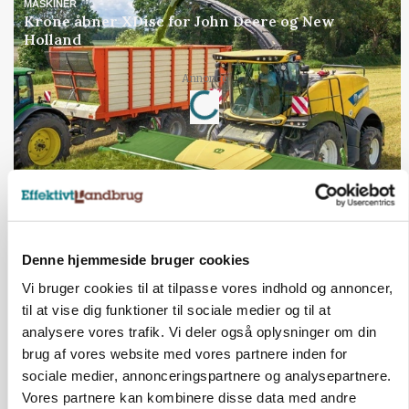
MASKINER
Krone åbner XDisc for John Deere og New
Holland
Loading...
Annonce
Jobs
i samarbejde med
Denne hjemmeside bruger cookies
78
ledige stillinger
Opret agent
Se alle jobs
Vi bruger cookies til at tilpasse vores indhold og annoncer,
til at vise dig funktioner til sociale medier og til at
analysere vores trafik. Vi deler også oplysninger om din
Elevplads tilbydes ved Ringkøbing /
brug af vores website med vores partnere inden for
Trainee placement Ringkøbing
sociale medier, annonceringspartnere og analysepartnere.
Vores partnere kan kombinere disse data med andre
Grise