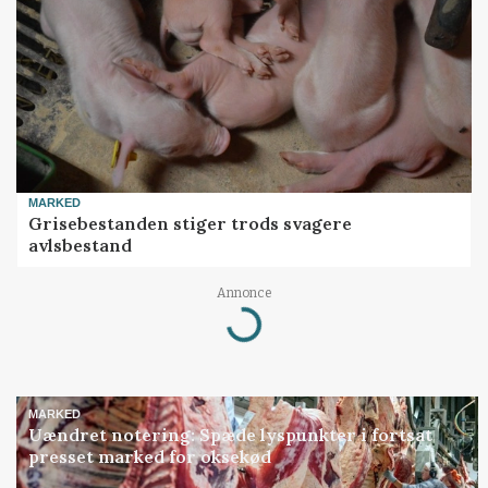
MARKED
Grisebestanden stiger trods svagere
avlsbestand
Annonce
Loading...
MARKED
Uændret notering: Spæde lyspunkter i fortsat
presset marked for oksekød