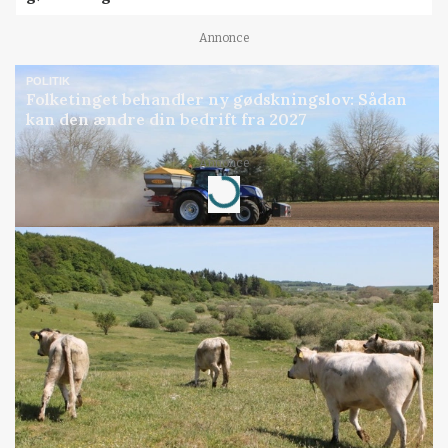
Annonce
POLITIK
Folketinget behandler ny gødskningslov: Sådan
kan den ændre din bedrift fra 2027
Annonce
Loading...