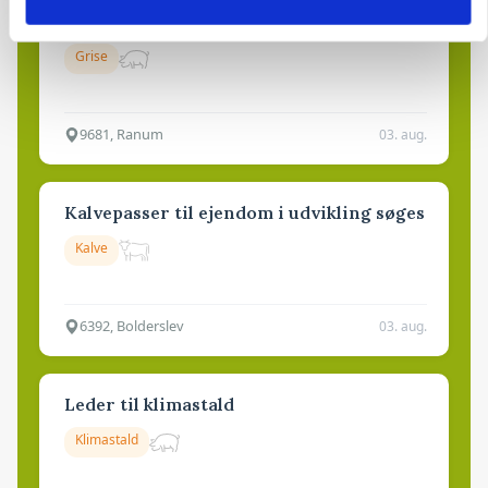
Medarbejdere til griseproduktion
Grise
9681, Ranum
03. aug.
Kalvepasser til ejendom i udvikling søges
Kalve
6392, Bolderslev
03. aug.
Leder til klimastald
Klimastald