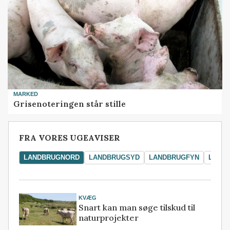
MARKED
Grisenoteringen står stille
FRA VORES UGEAVISER
LANDBRUGNORD
LANDBRUGSYD
LANDBRUGFYN
LAND
KVÆG
Snart kan man søge tilskud til
naturprojekter