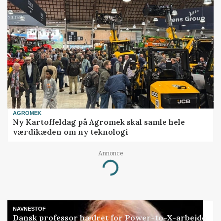
AGROMEK
Ny Kartoffeldag på Agromek skal samle hele
værdikæden om ny teknologi
Annonce
Loading...
NAVNESTOF
Dansk professor hædret for Power-to-X-arbejde