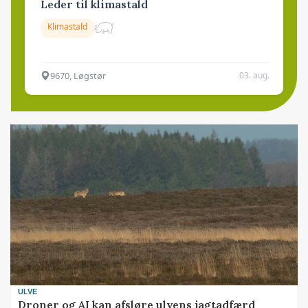
Leder til klimastald
Klimastald
9670, Løgstør
03. aug.
ULVE
Droner og AI kan afsløre ulvens jagtadfærd