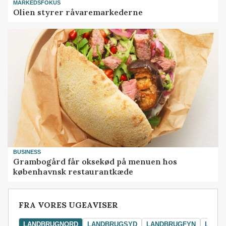
MARKEDSFOKUS
Olien styrer råvaremarkederne
BUSINESS
Grambogård får oksekød på menuen hos
københavnsk restaurantkæde
FRA VORES UGEAVISER
LANDBRUGNORD
LANDBRUGSYD
LANDBRUGFYN
LAND