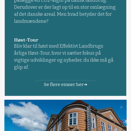
pålægge en CO2-afgift på dansk landbrug.
Derudover er der lagt op til en stor omlægning
af det danske areal. Men hvad betyder det for
landmændene?
Høst-Tour
Bliv klar til høst med Effektivt Landbrugs
årlige Høst-Tour, hvor vi sætter fokus på
vigtige udviklinger og nyheder, du ikke må gå
glip af.
Se flere emner her