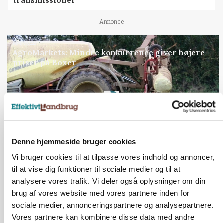
Annonce
MARKED
AgroMarkets: Mindre konkurrence giver højere
priser på Boxer
Annonce
Loading...
Jobs
Denne hjemmeside bruger cookies
Vi bruger cookies til at tilpasse vores indhold og annoncer,
i samarbejde med
til at vise dig funktioner til sociale medier og til at
analysere vores trafik. Vi deler også oplysninger om din
81
ledige stillinger
brug af vores website med vores partnere inden for
Opret agent
Se alle jobs
sociale medier, annonceringspartnere og analysepartnere.
Vores partnere kan kombinere disse data med andre