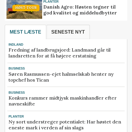
PLANTER
Danish Agro: Høsten tegner til
HØST-TOUR
god kvalitet og middeludbytter
MEST LÆSTE
SENESTE NYT
INDLAND
Fredning af landbrugsjord: Landmand går til
landsretten for at få højere erstatning
BUSINESS
Søren Rasmussen-ejet halmselskab henter ny
topchef hos Tican
BUSINESS
Konkurs rammer midtjysk maskinhandler efter
navneskifte
PLANTER
Ny sort understreger potentialet: Har høstet den
eneste mark i verden af sin slags