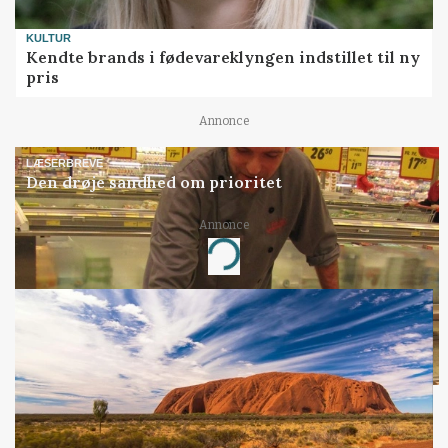
KULTUR
Kendte brands i fødevareklyngen indstillet til ny
pris
Annonce
LÆSERBREVE
Den drøje sandhed om prioritet
Annonce
Loading...