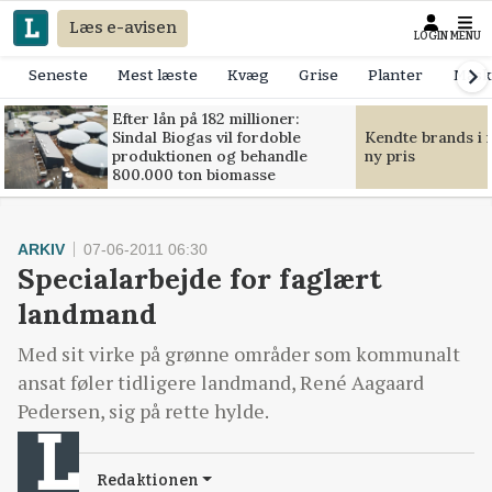
Læs e-avisen
LOGIN
MENU
Seneste
Mest læste
Kvæg
Grise
Planter
Mask
Efter lån på 182 millioner:
Sindal Biogas vil fordoble
Kendte brands i f
produktionen og behandle
ny pris
800.000 ton biomasse
ARKIV
07-06-2011 06:30
Specialarbejde for faglært
landmand
Med sit virke på grønne områder som kommunalt
ansat føler tidligere landmand, René Aagaard
Pedersen, sig på rette hylde.
Redaktionen