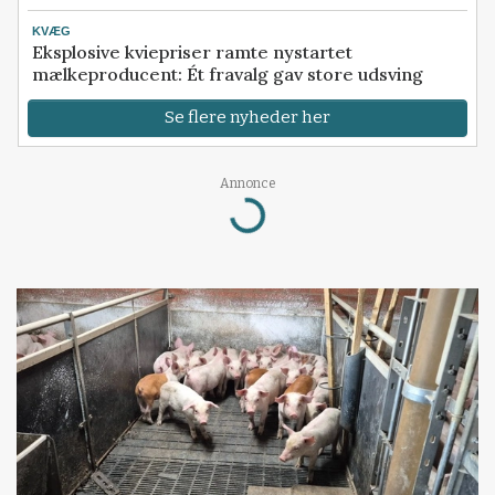
KVÆG
Eksplosive kviepriser ramte nystartet
mælkeproducent: Ét fravalg gav store udsving
Se flere nyheder her
Annonce
Loading...