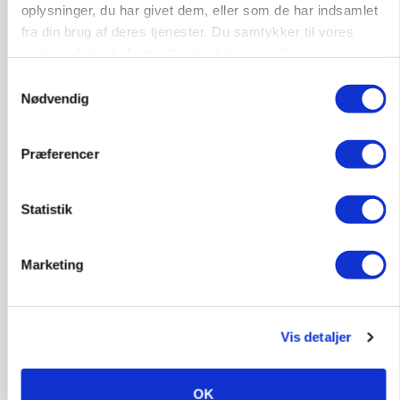
oplysninger, du har givet dem, eller som de har indsamlet
Elevplads tilbydes ved Ringkøbing /
fra din brug af deres tjenester. Du samtykker til vores
Trainee placement Ringkøbing
cookies, hvis du fortsætter med at anvende vores
Grise
hjemmeside.
Samtykkevalg
Nødvendig
6950, Ringkøbing
06. aug.
NY
Præferencer
Rørlægger / håndmand søges til
dræn/entreprenørarbejde.
Statistik
Anlæg
Kloak
Marketing
4690, Haslev
06. aug.
NY
Lastbilchauffør søges til Henrik Haves
Vis detaljer
Maskinstation
Godstransport
OK