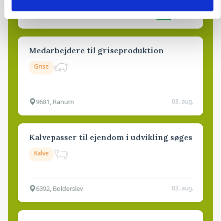
4700, Næstved
03. aug.
NY
Medarbejdere til griseproduktion
Grise
9681, Ranum
03. aug.
Kalvepasser til ejendom i udvikling søges
Kalve
6392, Bolderslev
03. aug.