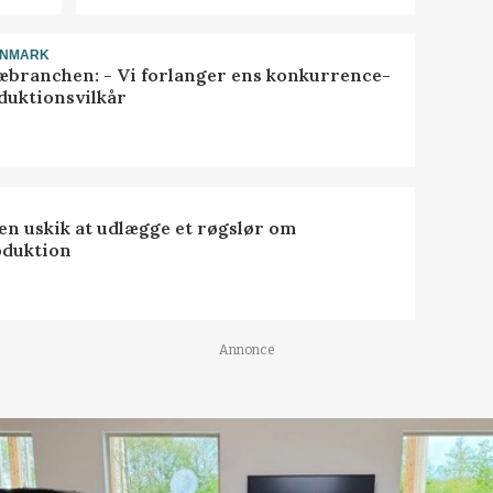
ANMARK
æbranchen: - Vi forlanger ens konkurrence-
duktionsvilkår
 en uskik at udlægge et røgslør om
oduktion
Annonce