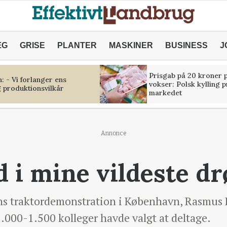
ÆG
GRISE
PLANTER
MASKINER
BUSINESS
J
Prisgab på 20 kroner p
 - Vi forlanger ens
vokser: Polsk kylling 
 produktionsvilkår
markedet
Annonce
d i mine vildeste 
 traktordemonstration i København, Rasmus P
1.000-1.500 kolleger havde valgt at deltage.