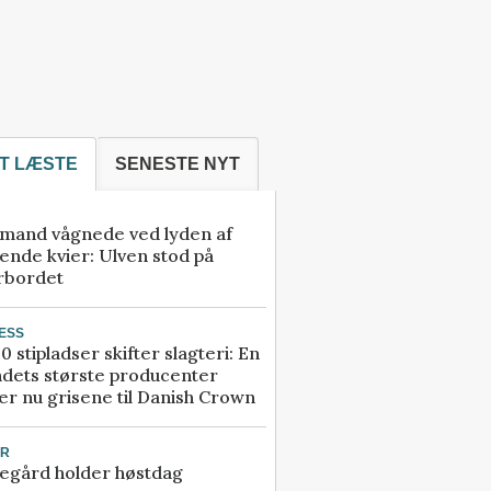
T LÆSTE
SENESTE NYT
mand vågnede ved lyden af
ende kvier: Ulven stod på
rbordet
ESS
0 stipladser skifter slagteri: En
ndets største producenter
r nu grisene til Danish Crown
UR
egård holder høstdag