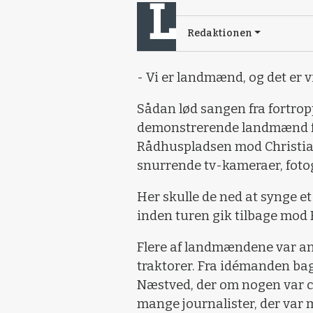
Redaktionen
- Vi er landmænd, og det er vi 
Sådan lød sangen fra fortrop
demonstrerende landmænd fra
Rådhuspladsen mod Christi
snurrende tv-kameraer, fotog
Her skulle de ned at synge e
inden turen gik tilbage mod
Flere af landmændene var an
traktorer. Fra idémanden ba
Næstved, der om nogen var 
mange journalister, der var 