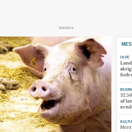
Annonce
MES
ULVE
Land
skrig
fode
BUSIN
32.50
af la
sende
KULT
Herr