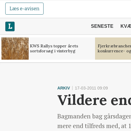
Læs e-avisen
SENESTE
KV
KWS Rallys topper årets
Fjerkræbranchen:
sortsforsøg i vinterbyg
konkurrence- og
ARKIV
17-03-2011 09:09
Vildere en
Bagmanden bag gårsdagens
mere end tilfreds med, at 