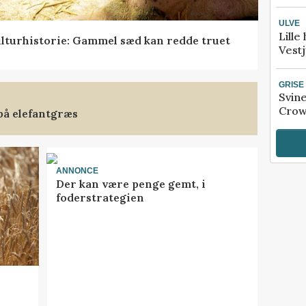
ULVE
Lille
lturhistorie: Gammel sæd kan redde truet
Vestj
GRISE
Svin
Crow
på elefantgræs
ANNONCE
Der kan være penge gemt, i
foderstrategien