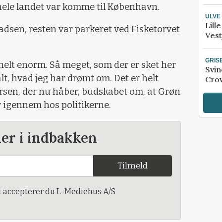
ra hele landet var komme til København.
ULVE
Lill
dsen, resten var parkeret ved Fisketorvet
Vest
GRIS
elt enorm. Så meget, som der er sket her
Svin
alt, hvad jeg har drømt om. Det er helt
Crow
ersen, der nu håber, budskabet om, at Grøn
r igennem hos politikerne.
der i indbakken
Tilmeld
t accepterer du L-Mediehus A/S