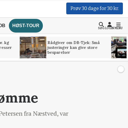
Prøv 30 dage for 30 kr.
OB
HØST-TOUR
SØG
LOGIN
MENU
r. kg
Rådgiver om DB-Tjek: Små
presser
justeringer kan give store
besparelser
drømme
etersen fra Næstved, var