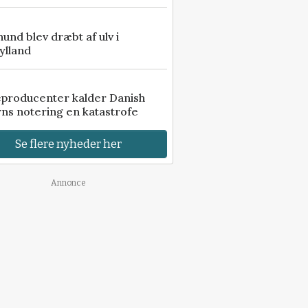
 hund blev dræbt af ulv i
ylland
eproducenter kalder Danish
ns notering en katastrofe
Se flere nyheder her
Annonce