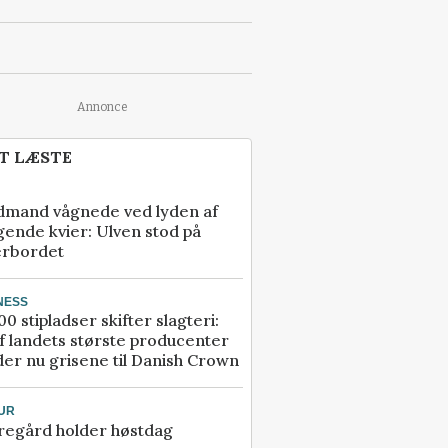
Annonce
T LÆSTE
dmand vågnede ved lyden af
gende kvier: Ulven stod på
erbordet
NESS
00 stipladser skifter slagteri:
f landets største producenter
er nu grisene til Danish Crown
UR
regård holder høstdag