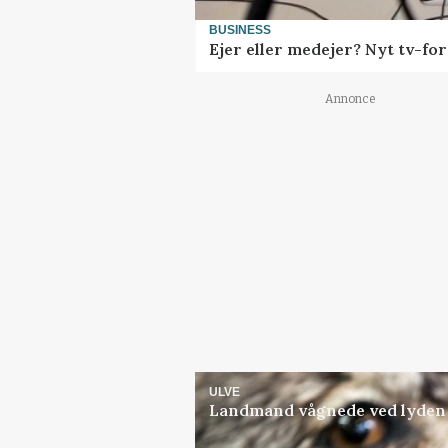
BUSINESS
Ejer eller medejer? Nyt tv-f
Annonce
ULVE
Landmand vågnede ved lyden a