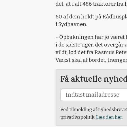
det, at i alt 486 traktorer f
60 af dem holdt på Rådhuspla
i Sydhavnen.
- Opbakningen har jo været h
i de sidste uger, det overgår 
vildt, lød det fra Rasmus Pet
Vækst skal af bordet, trænge
Få aktuelle nyhe
Ved tilmelding af nyhedsbreve
privatlivspolitik.
Læs den her.