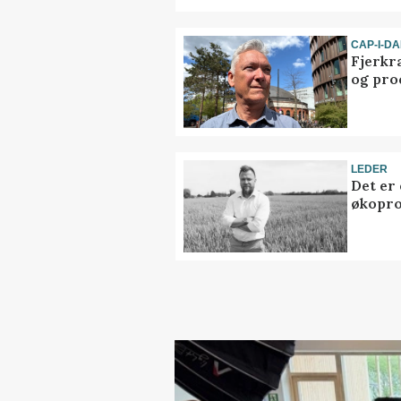
CAP-I-D
Fjerkr
og pro
LEDER
Det er
økopr