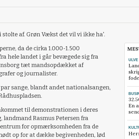
stolte af. Grøn Vækst det vil vi ikke ha'.
perne, da de cirka 1.000-1.500
MES
 hele landet i går bevægede sig fra
ULVE
ansborg tæt mandsopdækket af
Lan
skri
rafer og journalister.
fod
t par sange, blandt andet nationalsangen,
BUSI
 Rådhuspladsen.
32.5
En a
kommet til demonstrationen i deres
send
g, landmand Rasmus Petersen fra
centrum for opmærksomheden fra de
KULT
Her
mødt op for at dække begivenheden, lød