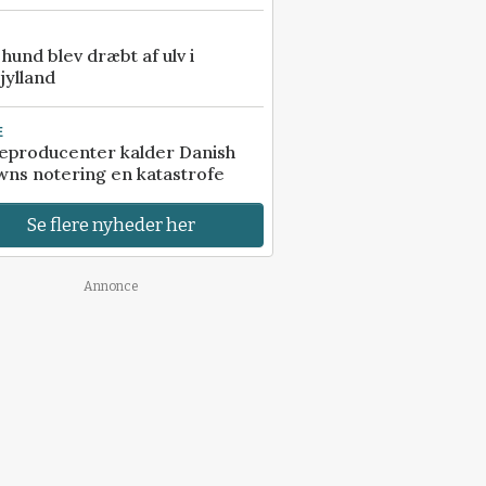
e hund blev dræbt af ulv i
jylland
E
eproducenter kalder Danish
ns notering en katastrofe
Se flere nyheder her
Annonce