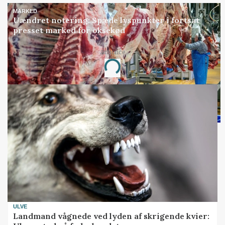
MARKED
Uændret notering: Spæde lyspunkter i fortsat
presset marked for oksekød
Annonce
Loading...
ULVE
Landmand vågnede ved lyden af skrigende kvier: