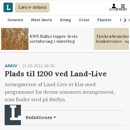
Læs e-avisen
LOGIN
MENU
Seneste
Mest læste
Kvæg
Grise
Planter
Mask
KWS Rallys topper årets
Fjerkræbranchen:
sortsforsøg i vinterbyg
konkurrence- og
ARKIV
11-03-2011 06:30
Plads til 1200 ved Land-Live
Arrangørerne af Land-Live er klar med
programmet for denne sommers arrangement,
som finder sted på Østfyn.
Redaktionen