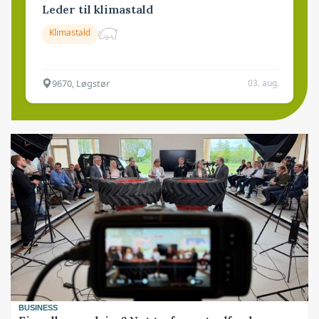
Leder til klimastald
Klimastald
9670, Løgstør
03. aug.
BUSINESS