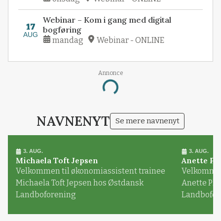
Webinar – Kom i gang med digital
17
bogføring
AUG
mandag
Webinar - ONLINE
Annonce
Loading...
NAVNENYT
Se mere navnenyt
3. AUG.
3. AUG.
Michaela Toft Jepsen
Anette Pl
Velkommen til økonomiassistent trainee
Velkommen 
Michaela Toft Jepsen hos Østdansk
Anette Pl
Landboforening
Landbofor