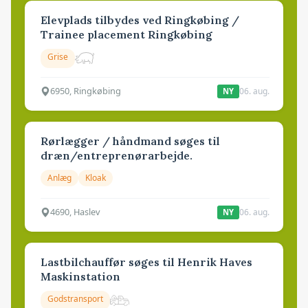
Elevplads tilbydes ved Ringkøbing /
Trainee placement Ringkøbing
Grise
6950, Ringkøbing
06. aug.
NY
Rørlægger / håndmand søges til
dræn/entreprenørarbejde.
Anlæg
Kloak
4690, Haslev
06. aug.
NY
Lastbilchauffør søges til Henrik Haves
Maskinstation
Godstransport