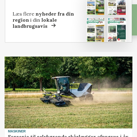
Læs flere
nyheder fra din
region
i din
lokale
landbrugsavis
MASKINER
Forserie til selvkørende skårlægger afprøves i år