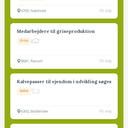
4700, Næstved
03. aug.
Medarbejdere til griseproduktion
Grise
9681, Ranum
03. aug.
Kalvepasser til ejendom i udvikling søges
Kalve
6392, Bolderslev
03. aug.