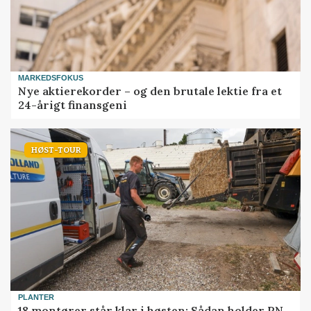
MARKEDSFOKUS
Nye aktierekorder – og den brutale lektie fra et
24-årigt finansgeni
HØST-TOUR
PLANTER
18 montører står klar i høsten: Sådan holder PN