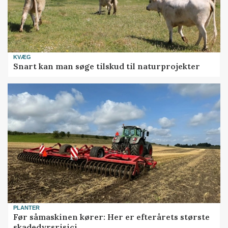
KVÆG
Snart kan man søge tilskud til naturprojekter
PLANTER
Før såmaskinen kører: Her er efterårets største
skadedyrsrisici