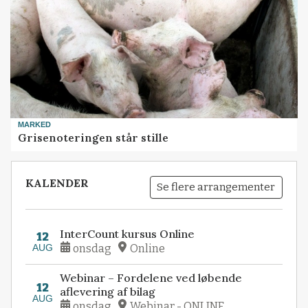
MARKED
Grisenoteringen står stille
KALENDER
Se flere arrangementer
InterCount kursus Online
12
AUG
onsdag
Online
Webinar – Fordelene ved løbende
12
aflevering af bilag
AUG
onsdag
Webinar - ONLINE