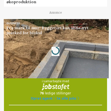
økoproduktion
Annonce
BUSINESS
Fra mark til mur: Byggeriet kan åbne nyt
marked for biokul
Loading...
Annonce
Jobs
i samarbejde med
76
ledige stillinger
Opret agent
Se alle jobs