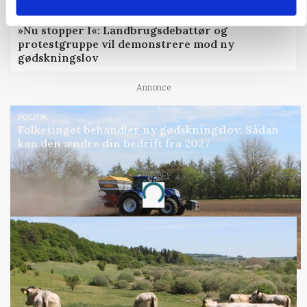
POLITIK
»Nu stopper I«: Landbrugsdebattør og
protestgruppe vil demonstrere mod ny
gødskningslov
Annonce
POLITIK
Folketinget behandler ny gødskningslov: Sådan
kan den ændre din bedrift fra 2027
Annonce
Loading...