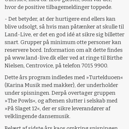
hvor de positive tilbagemeldinger toppede.
- Det betyder, at der hurtigere end ellers kan
blive udsolgt, så hvis man påtænker at skulle til
Land-Live, er det en god idé at sikre sig billetter
snart. Grupper på minimum otte personer kan
reservere bord. Information om alt dette findes
på www.land-live.dk eller ved at ringe til Birthe
Nielsen, Centrovice, på telefon 7015 9900.
Dette års program indledes med »Turtelduoen«
(Karina Musik med makker), der underholder
under spisningen. Derpå overtager gruppen
»The Powls«, og aftenen slutter i selskab med
»På Slaget 12«, der er sikre leverandører af
velklingende dansemusik.
Belært af sidste års kaos omkring spisningen