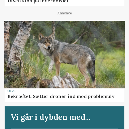
Ulven stod på foderbordet
Annonce
ULVE
Bekræftet: Sætter droner ind mod problemulv
Vi går i dybden med...