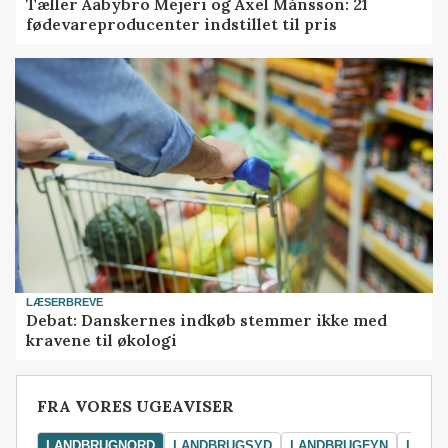
Tæller Aabybro Mejeri og Axel Månsson: 21
fødevareproducenter indstillet til pris
LÆSERBREVE
Debat: Danskernes indkøb stemmer ikke med
kravene til økologi
FRA VORES UGEAVISER
LANDBRUGNORD
LANDBRUGSYD
LANDBRUGFYN
LAND