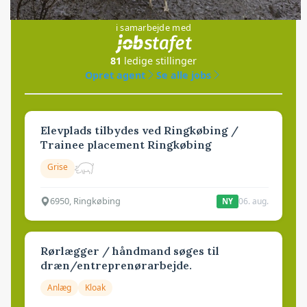
Jobs
i samarbejde med
81
ledige stillinger
Opret agent
Se alle jobs
Elevplads tilbydes ved Ringkøbing /
Trainee placement Ringkøbing
Grise
6950, Ringkøbing
06. aug.
NY
Rørlægger / håndmand søges til
dræn/entreprenørarbejde.
Anlæg
Kloak