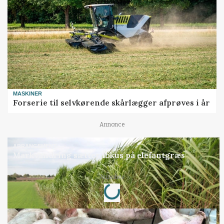
MASKINER
Forserie til selvkørende skårlægger afprøves i år
Annonce
ARRANGEMENT
Markvandring sætter fokus på elefantgræs
Loading...
Annonce