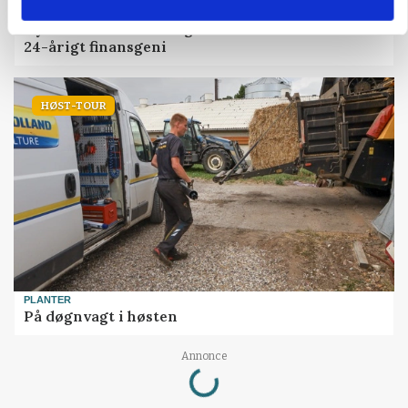
MARKEDSFOKUS
Nye aktierekorder – og den brutale lektie fra et
24-årigt finansgeni
HØST-TOUR
PLANTER
På døgnvagt i høsten
Loading...
Annonce