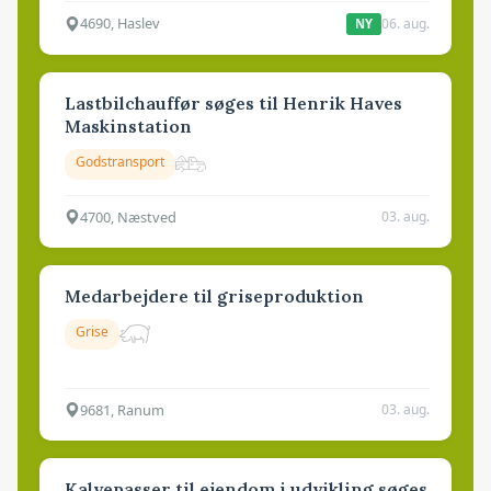
4690, Haslev
06. aug.
NY
Lastbilchauffør søges til Henrik Haves
Maskinstation
Godstransport
4700, Næstved
03. aug.
Medarbejdere til griseproduktion
Grise
9681, Ranum
03. aug.
Kalvepasser til ejendom i udvikling søges