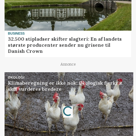
BUSINESS
32.500 stipladser skifter slagteri: En af landets
største producenter sender nu grisene til
Danish Crown
Annonce
ØKOLOGI
Klimaberegning er ikke nok: Økologisk fjerkræ
skal vurderes bredere
Loading...
Annonce