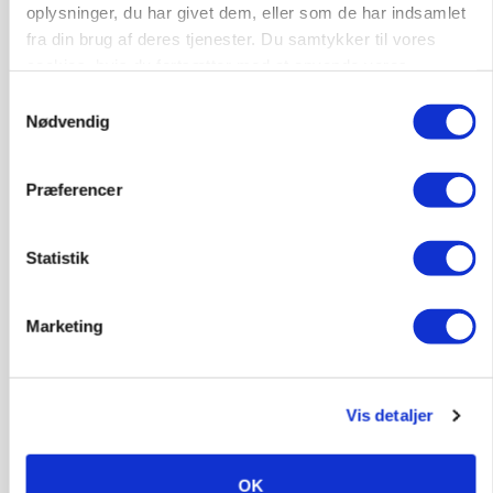
oplysninger, du har givet dem, eller som de har indsamlet
fra din brug af deres tjenester. Du samtykker til vores
cookies, hvis du fortsætter med at anvende vores
hjemmeside.
Samtykkevalg
Nødvendig
LEDER
Befriende, at topredaktør erkender, hun er
Præferencer
blevet klogere. Det kunne vi alle lære af
Statistik
Marketing
Vis detaljer
OK