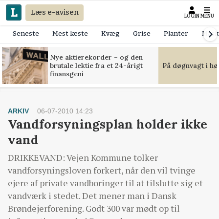
Læs e-avisen
LOGIN
MENU
Seneste
Mest læste
Kvæg
Grise
Planter
Mask
Nye aktierekorder – og den
brutale lektie fra et 24-årigt
På døgnvagt i hø
finansgeni
ARKIV
06-07-2010 14:23
Vandforsyningsplan holder ikke
vand
DRIKKEVAND: Vejen Kommune tolker
vandforsyningsloven forkert, når den vil tvinge
ejere af private vandboringer til at tilslutte sig et
vandværk i stedet. Det mener man i Dansk
Brøndejerforening. Godt 300 var mødt op til