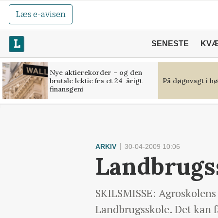
Læs e-avisen
SENESTE
KV
Nye aktierekorder – og den
brutale lektie fra et 24-årigt
På døgnvagt i hø
finansgeni
ARKIV
30-04-2009 10:06
Landbrugss
SKILSMISSE: Agroskolens b
Landbrugsskole. Det kan f