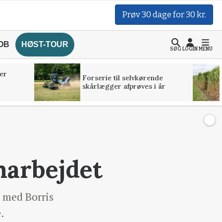
Prøv 30 dage for 30 kr.
OB
HØST-TOUR
SØG
LOGIN
MENU
er
Forserie til selvkørende
skårlægger afprøves i år
marbejdet
 med Borris
.