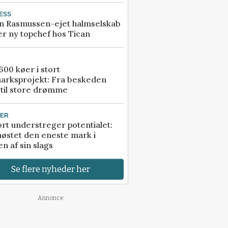
ESS
n Rasmussen-ejet halmselskab
r ny topchef hos Tican
00 køer i stort
arksprojekt: Fra beskeden
 til store drømme
TER
rt understreger potentialet:
høstet den eneste mark i
n af sin slags
Se flere nyheder her
Annonce