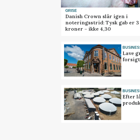
GRISE
Danish Crown slår igen i
noteringsstrid: Tysk gab er 3
kroner – ikke 4,30
BUSINES
Lave g
forsig
BUSINES
Efter l
produk