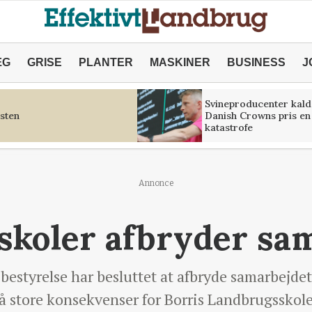
ÆG
GRISE
PLANTER
MASKINER
BUSINESS
J
Svineproducenter kald
sten
Danish Crowns pris en
katastrofe
Annonce
koler afbryder sa
estyrelse har besluttet at afbryde samarbejdet
å store konsekvenser for Borris Landbrugsskole