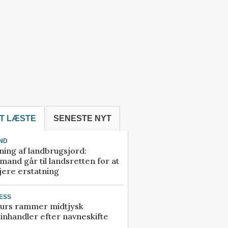
T LÆSTE
SENESTE NYT
ND
ning af landbrugsjord:
and går til landsretten for at
jere erstatning
ESS
urs rammer midtjysk
inhandler efter navneskifte