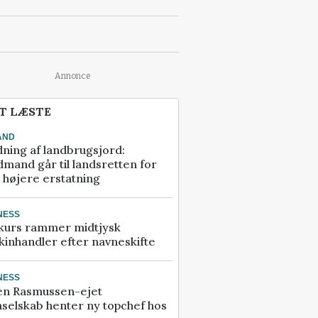
Annonce
T LÆSTE
AND
ning af landbrugsjord:
mand går til landsretten for
å højere erstatning
NESS
kurs rammer midtjysk
inhandler efter navneskifte
NESS
en Rasmussen-ejet
selskab henter ny topchef hos