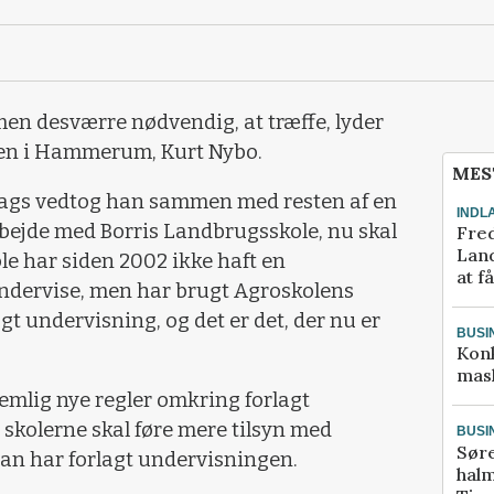
men desværre nødvendig, at træffe, lyder
len i Hammerum, Kurt Nybo.
MES
sdags vedtog han sammen med resten af en
INDL
rbejde med Borris Landbrugsskole, nu skal
Fred
Land
e har siden 2002 ikke haft en
at f
 undervise, men har brugt Agroskolens
gt undervisning, og det er det, der nu er
BUSI
Kon
mask
emlig nye regler omkring forlagt
 skolerne skal føre mere tilsyn med
BUSI
Sør
man har forlagt undervisningen.
halm