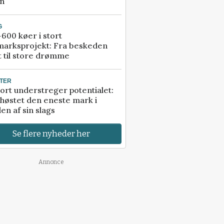
an
G
600 køer i stort
marksprojekt: Fra beskeden
t til store drømme
TER
ort understreger potentialet:
høstet den eneste mark i
en af sin slags
Se flere nyheder her
Annonce