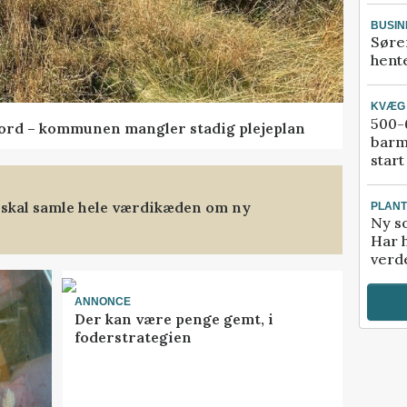
BUSIN
Søre
hente
KVÆG
500-6
ord – kommunen mangler stadig plejeplan
barm
start
 skal samle hele værdikæden om ny
PLAN
Ny so
Har 
verde
ANNONCE
Der kan være penge gemt, i
foderstrategien