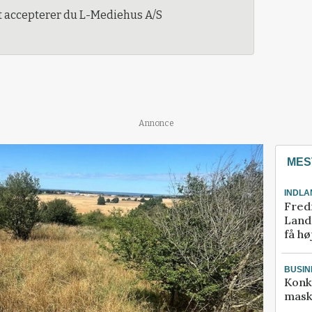
t accepterer du L-Mediehus A/S
Annonce
MES
INDLA
Fred
Landm
få hø
BUSIN
Konk
mask