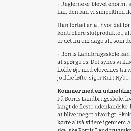
- Reglerne er blevet enormt 
har, den kan vi simpelthen ik
Han fortæller, at hvor det f
kontrollere slutproduktet, al
er det nu om dage alt, som de
- Borris Landbrugsskole kan
at spørge os. Det synes vi ikke
holde øje med elevernes tarv,
jo ikke løfte, siger Kurt Nybo.
Kommer med en udmelding
På Borris Landbrugsskole, hvo
langt de fleste udenlandske
at blive meget alvorligt. Sko
kørte altså videre igennem 
skal ske Borris Landbrugss