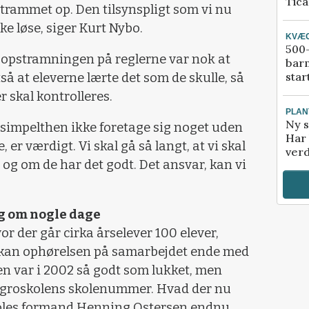
Tic
strammet op. Den tilsynspligt som vi nu
ke løse, siger Kurt Nybo.
KVÆ
500-
ør opstramningen på reglerne var nok at
bar
star
tså at eleverne lærte det som de skulle, så
r skal kontrolleres.
PLAN
Ny s
 simpelthen ikke foretage sig noget uden
Har 
, er værdigt. Vi skal gå så langt, at vi skal
verd
 og om de har det godt. Det ansvar, kan vi
 om nogle dage
r der går cirka årselever 100 elever,
, kan ophørelsen på samarbejdet ende med
len var i 2002 så godt som lukket, men
Agroskolens skolenummer. Hvad der nu
koles formand Henning Ostersen endnu