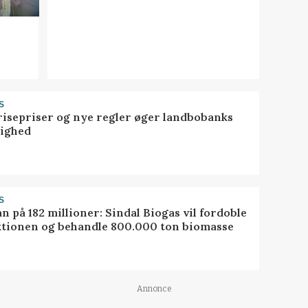
S
risepriser og nye regler øger landbobanks
tighed
S
ån på 182 millioner: Sindal Biogas vil fordoble
tionen og behandle 800.000 ton biomasse
Annonce