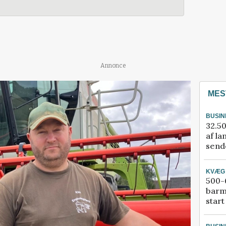
Annonce
MES
BUSIN
32.50
af la
sende
KVÆG
500-6
barm
start