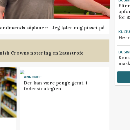
BUSIN
Efter
opfo
for 8
andmænds såplaner: - Jeg føler mig pisset på
KULT
Herr
nish Crowns notering en katastrofe
BUSIN
Konk
mask
ANNONCE
Der kan være penge gemt, i
foderstrategien