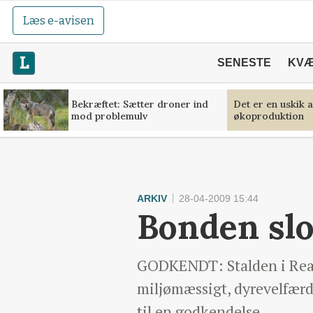
Læs e-avisen
SENESTE
KV
Bekræftet: Sætter droner ind
Det er en uskik 
mod problemulv
økoproduktion
ARKIV
28-04-2009 15:44
Bonden slo
GODKENDT: Stalden i Real
miljømæssigt, dyrevelfærd
til en godkendelse.