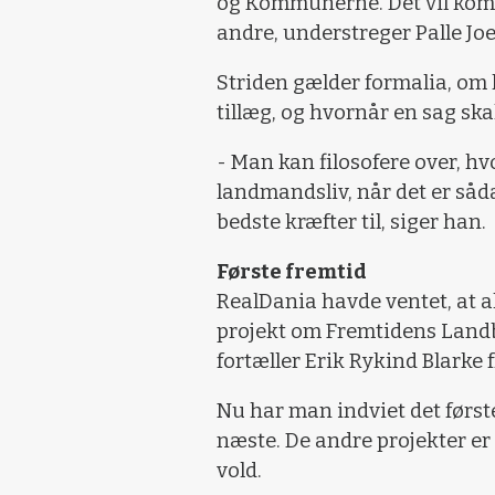
og Kommunerne. Det vil kom
andre, understreger Palle Jo
Striden gælder formalia, om h
tillæg, og hvornår en sag sk
- Man kan filosofere over, hv
landmandsliv, når det er såd
bedste kræfter til, siger han.
Første fremtid
RealDania havde ventet, at al
projekt om Fremtidens Landb
fortæller Erik Rykind Blarke 
Nu har man indviet det første
næste. De andre projekter e
vold.