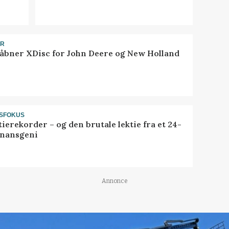
ER
åbner XDisc for John Deere og New Holland
SFOKUS
ierekorder – og den brutale lektie fra et 24-
finansgeni
Annonce