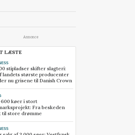
Annonce
T LÆSTE
NESS
00 stipladser skifter slagteri:
f landets største producenter
er nu grisene til Danish Crown
G
600 køer i stort
marksprojekt: Fra beskeden
t til store drømme
NESS
r salg af 3.000 søer: Vestfynsk