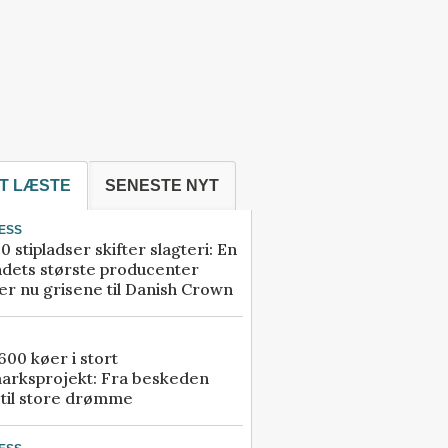
T LÆSTE
SENESTE NYT
ESS
0 stipladser skifter slagteri: En
ndets største producenter
r nu grisene til Danish Crown
00 køer i stort
arksprojekt: Fra beskeden
 til store drømme