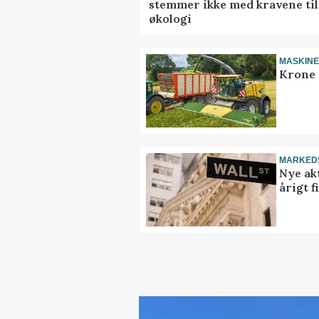
stemmer ikke med kravene til
økologi
MASKIN
Krone 
MARKED
Nye akt
årigt 