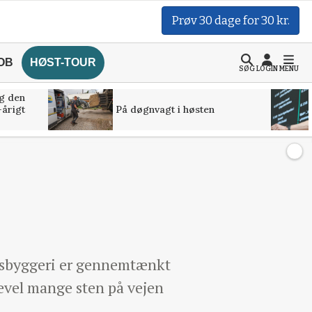
Prøv 30 dage for 30 kr.
OB
HØST-TOUR
SØG
LOGIN
MENU
g den
-årigt
På døgnvagt i høsten
gsbyggeri er gennemtænkt
evel mange sten på vejen