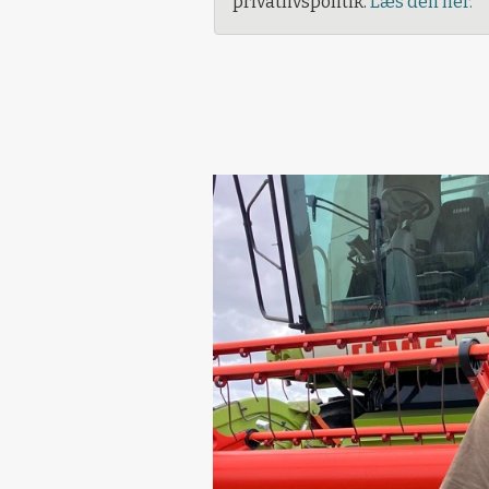
privatlivspolitik.
Læs den her.