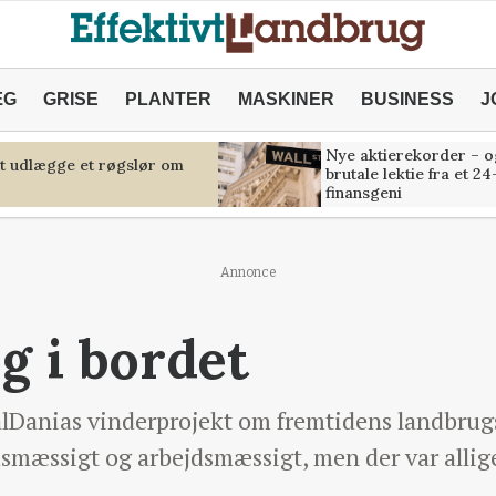
ÆG
GRISE
PLANTER
MASKINER
BUSINESS
J
Nye aktierekorder – o
at udlægge et røgslør om
brutale lektie fra et 24
finansgeni
Annonce
g i bordet
Danias vinderprojekt om fremtidens landbru
smæssigt og arbejdsmæssigt, men der var allig