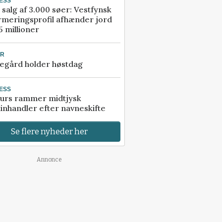
ESS
 salg af 3.000 søer: Vestfynsk
rmeringsprofil afhænder jord
5 millioner
UR
egård holder høstdag
ESS
urs rammer midtjysk
inhandler efter navneskifte
Se flere nyheder her
Annonce