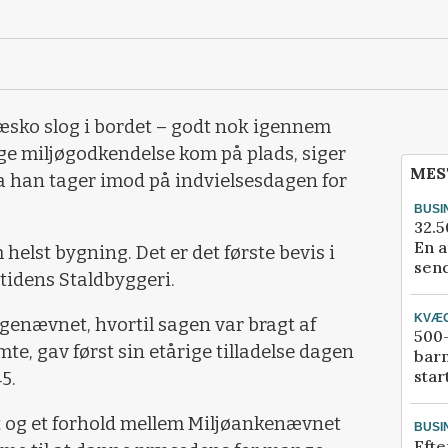
træsko slog i bordet – godt nok igennem
ige miljøgodkendelse kom på plads, siger
MES
da han tager imod på indvielsesdagen for
BUSI
32.5
En a
helst bygning. Det er det første bevis i
send
tidens Staldbyggeri.
KVÆ
agenævnet, hvortil sagen var bragt af
500-
e, gav først sin etårige tilladelse dagen
bar
star
5.
lt og et forhold mellem Miljøankenævnet
BUSI
Efte