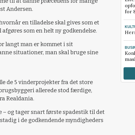
me til at danne præcedens for mange
opfo
est Andersen.
for 
vornår en tilladelse skal gives som et
KULT
al afgøres som en helt ny godkendelse.
Her
or langt man er kommet i sit
BUSI
anne situationer, man skal bruge sine
Kon
mask
le de 5 vinderprojekter fra det store
rugsbyggeri allerede stod færdige,
fra Realdania.
 – og tager snart første spadestik til det
r stadig i de godkendende myndigheders