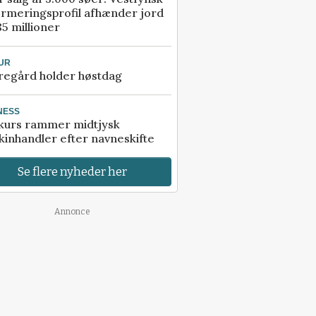
rmeringsprofil afhænder jord
85 millioner
UR
regård holder høstdag
NESS
kurs rammer midtjysk
inhandler efter navneskifte
Se flere nyheder her
Annonce