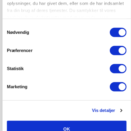
Klimastald
oplysninger, du har givet dem, eller som de har indsamlet
fra din brug af deres tjenester. Du samtykker til vores
cookies, hvis du fortsætter med at anvende vores
9670, Løgstør
03. aug.
hjemmeside.
Samtykkevalg
Nødvendig
Præferencer
Statistik
Marketing
Vis detaljer
POLITIK
Bønder holder vagt ved Rusland
OK