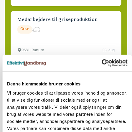
Medarbejdere til griseproduktion
Grise
9681, Ranum
03. aug.
Kalvepasser til ejendom i udvikling søges
Kalve
Denne hjemmeside bruger cookies
Vi bruger cookies til at tilpasse vores indhold og annoncer,
til at vise dig funktioner til sociale medier og til at
6392, Bolderslev
03. aug.
analysere vores trafik. Vi deler også oplysninger om din
brug af vores website med vores partnere inden for
sociale medier, annonceringspartnere og analysepartnere.
Leder til klimastald
Vores partnere kan kombinere disse data med andre