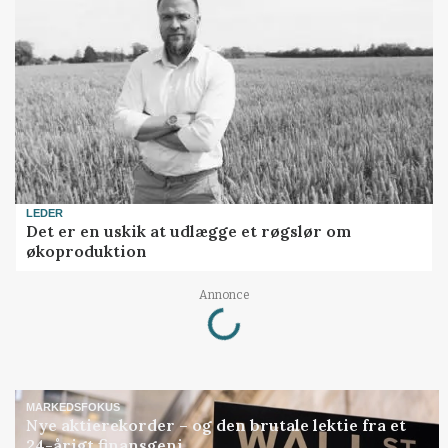
LEDER
Det er en uskik at udlægge et røgslør om
økoproduktion
Loading...
Annonce
MARKEDSFOKUS
Nye aktierekorder – og den brutale lektie fra et
24-årigt finansgeni