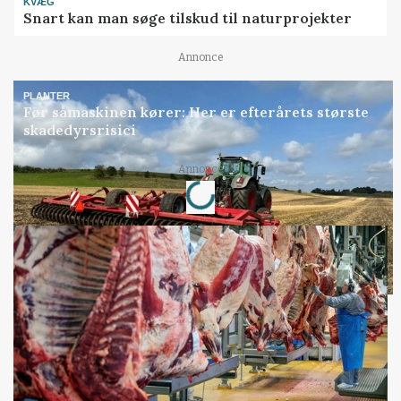
KVÆG
Snart kan man søge tilskud til naturprojekter
Annonce
PLANTER
Før såmaskinen kører: Her er efterårets største
skadedyrsrisici
Loading...
Annonce