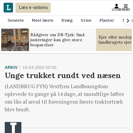
Læs e-avisen
LOGIN
MENU
Seneste
Mest læste
Kvæg
Grise
Planter
Mask
Rådgiver om DB-Tjek: Små
Ejer eller medej
justeringer kan give store
landbrugets ejer
besparelser
ARKIV
19-04-2004 00:00
Unge trukket rundt ved næsen
(LANDBRUG FYN) Vestfyns Landboungdom
oplevede to gange på 14 dage, at mundtlige løfter
om lån af areal til foreningens første traktortræk
blev brudt.