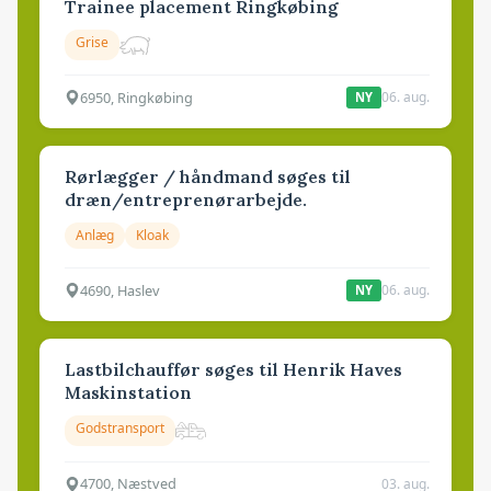
Trainee placement Ringkøbing
Grise
6950, Ringkøbing
06. aug.
NY
Rørlægger / håndmand søges til
dræn/entreprenørarbejde.
Anlæg
Kloak
4690, Haslev
06. aug.
NY
Lastbilchauffør søges til Henrik Haves
Maskinstation
Godstransport
4700, Næstved
03. aug.