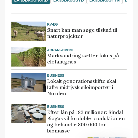
LANDBRUGNORD
LANDBRUGSYD
LANDBRUGFYN
LAND
KVÆG
Snart kan man søge tilskud til
naturprojekter
ARRANGEMENT
Markvandring sætter fokus på
elefantgræs
BUSINESS
Lokalt generationsskifte skal
løfte midtjysk siloimportør i
Norden
BUSINESS
Efter lån på 182 millioner: Sindal
Biogas vil fordoble produktionen
og behandle 800.000 ton
biomasse