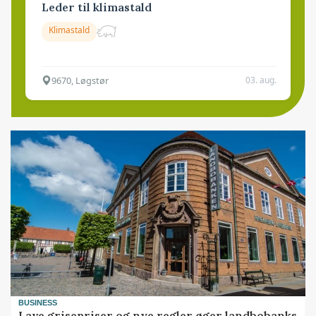
Leder til klimastald
Klimastald
9670, Løgstør
03. aug.
BUSINESS
Lave grisepriser og nye regler øger landbobanks