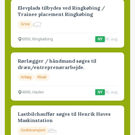
Elevplads tilbydes ved Ringkøbing /
Trainee placement Ringkøbing
Grise
6950, Ringkøbing
06. aug.
NY
Rørlægger / håndmand søges til
dræn/entreprenørarbejde.
Anlæg
Kloak
4690, Haslev
06. aug.
NY
Lastbilchauffør søges til Henrik Haves
Maskinstation
Godstransport