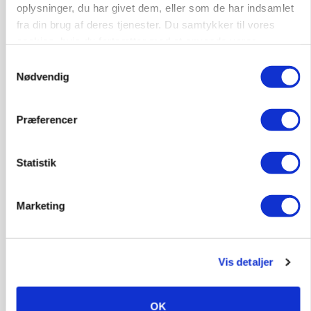
oplysninger, du har givet dem, eller som de har indsamlet
fra din brug af deres tjenester. Du samtykker til vores
cookies, hvis du fortsætter med at anvende vores
hjemmeside.
Samtykkevalg
Nødvendig
PLANTER
Præferencer
På døgnvagt i høsten
Annonce
Statistik
Loading...
Marketing
Vis detaljer
OK