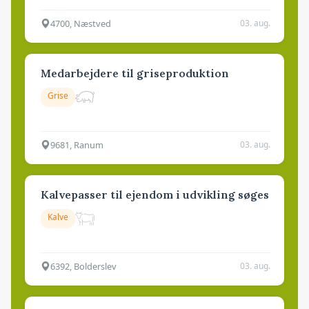
4700, Næstved
03. aug.
Medarbejdere til griseproduktion
Grise
9681, Ranum
03. aug.
Kalvepasser til ejendom i udvikling søges
Kalve
6392, Bolderslev
03. aug.