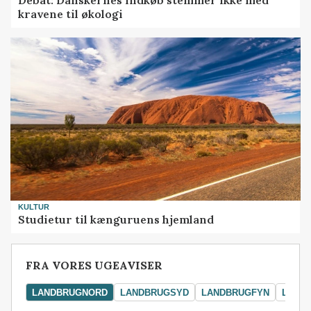
Debat: Danskernes indkøb stemmer ikke med
kravene til økologi
KULTUR
Studietur til kænguruens hjemland
FRA VORES UGEAVISER
LANDBRUGNORD
LANDBRUGSYD
LANDBRUGFYN
LAND