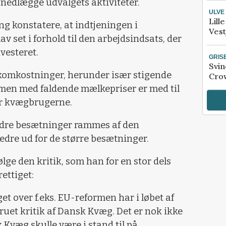
t nedlægge udvalgets aktiviteter.
ULVE
Lill
ng konstatere, at indtjeningen i
Vest
av set i forhold til den arbejdsindsats, der
nvesteret.
GRIS
Svin
komkostninger, herunder især stigende
Crow
men med faldende mælkepriser er med til
or kvægbrugerne.
ndre besætninger rammes af den
bedre ud for de større besætninger.
ølge den kritik, som han for en stor dels
ttiget:
t over f.eks. EU-reformen har i løbet af
rskruet kritik af Dansk Kvæg. Det er nok ikke
k Kvæg skulle være i stand til på