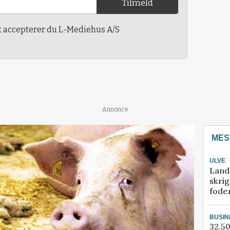
Tilmeld
t accepterer du L-Mediehus A/S
Annonce
MES
ULVE
Land
skrig
fode
BUSIN
32.50