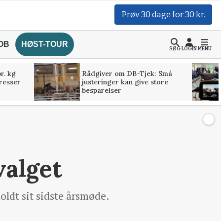
Prøv 30 dage for 30 kr.
OB
HØST-TOUR
SØG
LOGIN
MENU
r. kg
Rådgiver om DB-Tjek: Små
presser
justeringer kan give store
besparelser
valget
ldt sit sidste årsmøde.