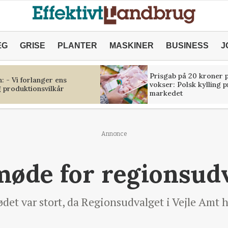
ÆG
GRISE
PLANTER
MASKINER
BUSINESS
J
Prisgab på 20 kroner p
 - Vi forlanger ens
vokser: Polsk kylling 
 produktionsvilkår
markedet
Annonce
møde for regionsud
var stort, da Regionsudvalget i Vejle Amt ho