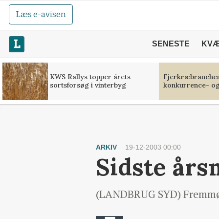
Læs e-avisen
SENESTE
KV
KWS Rallys topper årets
Fjerkræbranchen:
sortsforsøg i vinterbyg
konkurrence- og
ARKIV
19-12-2003 00:00
Sidste års
(LANDBRUG SYD) Fremmødet 