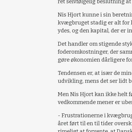
ret selvfølgelig beslutning a
Nis Hjort kunne i sin beretni
kvægbruget stadig er alt for l
ydes, og den kapital, der er i
Det handler om stigende sty
foderomkostninger, der sam
gøre økonomien dårligere f
Tendensen er, at især de mi
udvikling, mens det ser lidt 
Men Nis Hjort kan ikke helt f
vedkommende mener er ubere
- Frustrationerne i kvægbruge
året ført til en til tider ove
rimeligt at forvente, at Dans