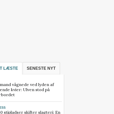
T LÆSTE
SENESTE NYT
mand vågnede ved lyden af
ende kvier: Ulven stod på
rbordet
ESS
0 stipladser skifter slagteri: En