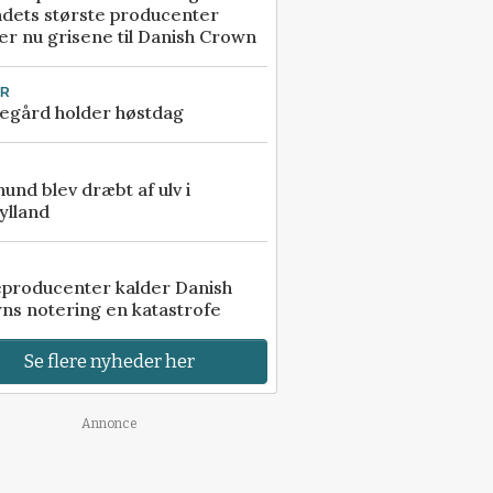
ndets største producenter
r nu grisene til Danish Crown
UR
egård holder høstdag
 hund blev dræbt af ulv i
ylland
eproducenter kalder Danish
ns notering en katastrofe
Se flere nyheder her
Annonce