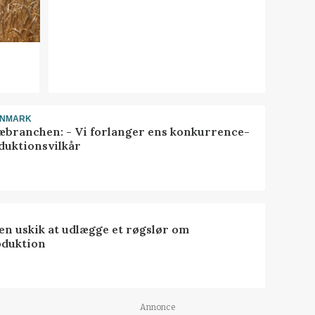
ANMARK
æbranchen: - Vi forlanger ens konkurrence-
duktionsvilkår
 en uskik at udlægge et røgslør om
oduktion
Annonce