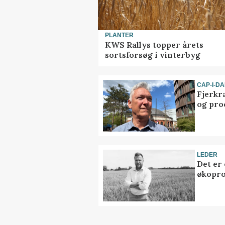
PLANTER
KWS Rallys topper årets
sortsforsøg i vinterbyg
CAP-I-D
Fjerkr
og pro
LEDER
Det er
økopr