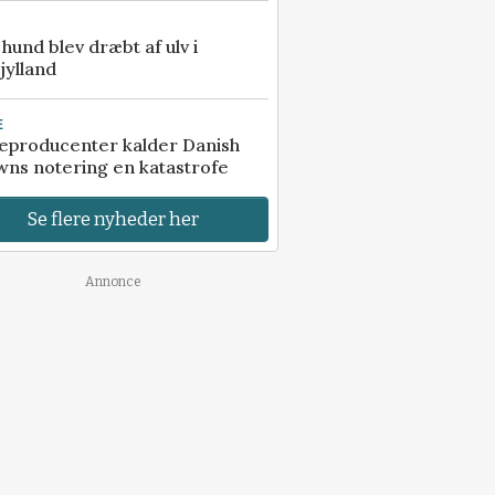
e hund blev dræbt af ulv i
jylland
E
eproducenter kalder Danish
ns notering en katastrofe
Se flere nyheder her
Annonce