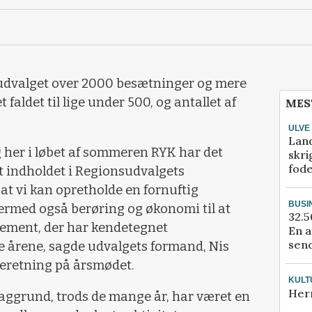
dvalget over 2000 besætninger og mere
t faldet til lige under 500, og antallet af
MES
ULVE
Lan
 her i løbet af sommeren RYK har det
skri
fod
at indholdet i Regionsudvalgets
l, at vi kan opretholde en fornuftig
BUSI
rmed også berøring og økonomi til at
32.5
gement, der har kendetegnet
En a
send
 årene, sagde udvalgets formand, Nis
 beretning på årsmødet.
KULT
Her
 baggrund, trods de mange år, har været en