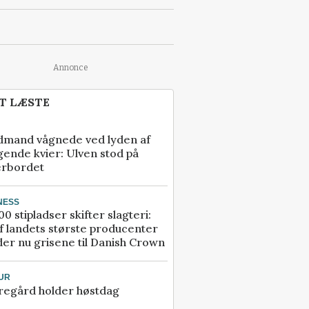
Annonce
T LÆSTE
dmand vågnede ved lyden af
gende kvier: Ulven stod på
erbordet
NESS
00 stipladser skifter slagteri:
f landets største producenter
er nu grisene til Danish Crown
UR
regård holder høstdag