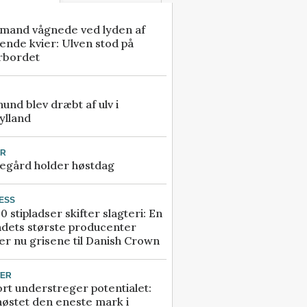
mand vågnede ved lyden af
ende kvier: Ulven stod på
rbordet
 hund blev dræbt af ulv i
ylland
UR
egård holder høstdag
ESS
0 stipladser skifter slagteri: En
ndets største producenter
r nu grisene til Danish Crown
TER
rt understreger potentialet:
høstet den eneste mark i