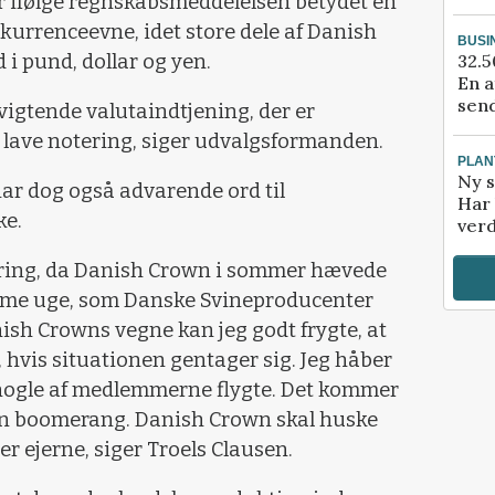
 ifølge regnskabsmeddelelsen betydet en
urrenceevne, idet store dele af Danish
BUSI
i pund, dollar og yen.
32.5
En a
send
svigtende valutaindtjening, der er
 lave notering, siger udvalgsformanden.
PLAN
Ny s
ar dog også advarende ord til
Har 
ke.
verd
dring, da Danish Crown i sommer hævede
mme uge, som Danske Svineproducenter
nish Crowns vegne kan jeg godt frygte, at
 hvis situationen gentager sig. Jeg håber
il nogle af medlemmerne flygte. Det kommer
 en boomerang. Danish Crown skal huske
 er ejerne, siger Troels Clausen.