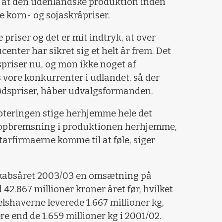
om at den udenlandske produktion inden
je korn- og sojaskråpriser.
e priser og det er mit indtryk, at over
enter har sikret sig et helt år frem. Det
spriser nu, og mon ikke noget af
vore konkurrenter i udlandet, så der
ekødspriser, håber udvalgsformanden.
noteringen stige herhjemme hele det
en opbremsning i produktionen herhjemme,
tarfirmaerne komme til at føle, siger
kabsåret 2003/03 en omsætning på
42.867 millioner kroner året før, hvilket
delshaverne leverede 1.667 millioner kg,
re end de 1.659 millioner kg i 2001/02.