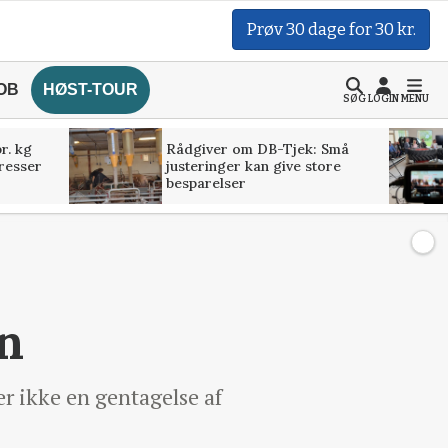
Prøv 30 dage for 30 kr.
OB
HØST-TOUR
SØG
LOGIN
MENU
r. kg
Rådgiver om DB-Tjek: Små
presser
justeringer kan give store
besparelser
n
 ikke en gentagelse af