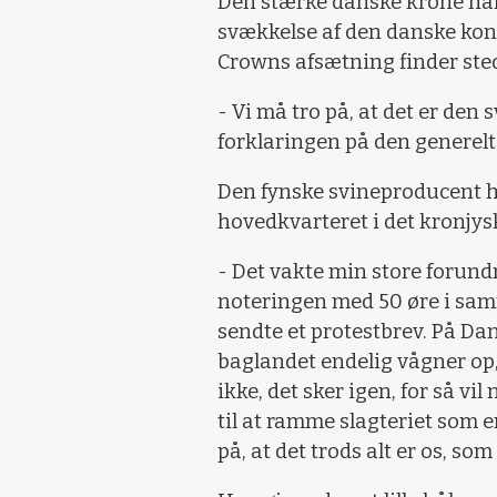
Den stærke danske krone har
svækkelse af den danske konk
Crowns afsætning finder sted 
- Vi må tro på, at det er den 
forklaringen på den generelt
Den fynske svineproducent h
hovedkvarteret i det kronjys
- Det vakte min store forun
noteringen med 50 øre i sa
sendte et protestbrev. På Da
baglandet endelig vågner op,
ikke, det sker igen, for så v
til at ramme slagteriet som
på, at det trods alt er os, som