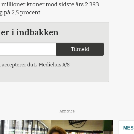
 millioner kroner mod sidste års 2.383
g på 2,5 procent.
der i indbakken
Tilmeld
t accepterer du L-Mediehus A/S
Annonce
MES