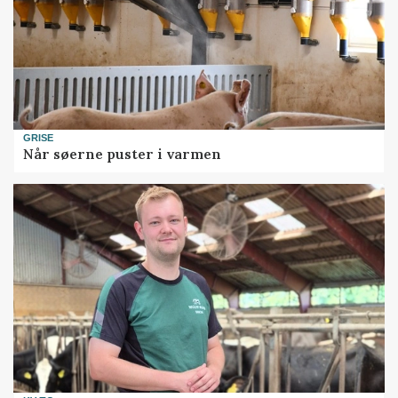
GRISE
Når søerne puster i varmen