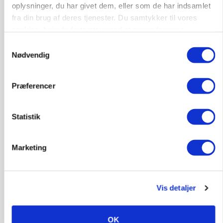
oplysninger, du har givet dem, eller som de har indsamlet
fra din brug af deres tjenester. Du samtykker til vores
cookies, hvis du fortsætter med at anvende vores
hjemmeside.
Samtykkevalg
Nødvendig
MARKED
Olieprisfald og fredshåb sender F5-renten ned
Præferencer
på 3 procent
Annonce
Statistik
Marketing
Vis detaljer
OK