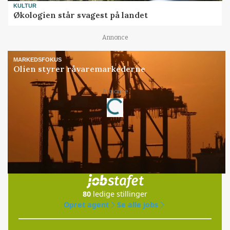
KULTUR
Økologien står svagest på landet
Annonce
MARKEDSFOKUS
Olien styrer råvaremarkederne
Loading...
Annonce
Jobs
i samarbejde med
80
ledige stillinger
Opret agent
Se alle jobs