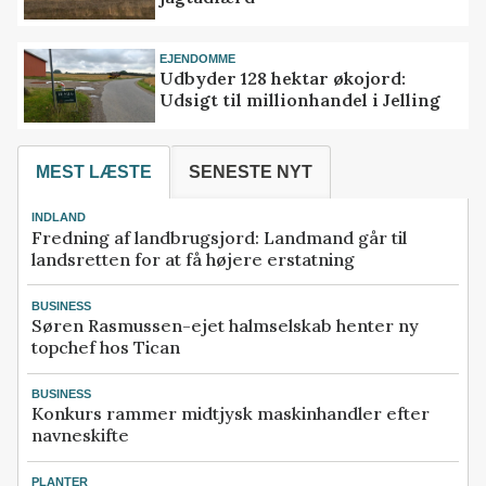
EJENDOMME
Udbyder 128 hektar økojord:
Udsigt til millionhandel i Jelling
MEST LÆSTE
SENESTE NYT
INDLAND
Fredning af landbrugsjord: Landmand går til
landsretten for at få højere erstatning
BUSINESS
Søren Rasmussen-ejet halmselskab henter ny
topchef hos Tican
BUSINESS
Konkurs rammer midtjysk maskinhandler efter
navneskifte
PLANTER