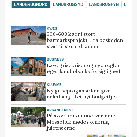
LANDBRUGNORD
LANDBRUGSYD
LANDBRUGFYN
LAND
KVÆG
500-600 køer i stort
barmarksprojekt: Fra beskeden
start til store drømme
BUSINESS
Lave grisepriser og nye regler
øger landbobanks forsigtighed
KLUMME
Ny griseprognose kan give
anledning til et nyt budgettjek
ARRANGEMENT
På skovtur i sommervarmen:
Messefolk mødes omkring
juletræerne