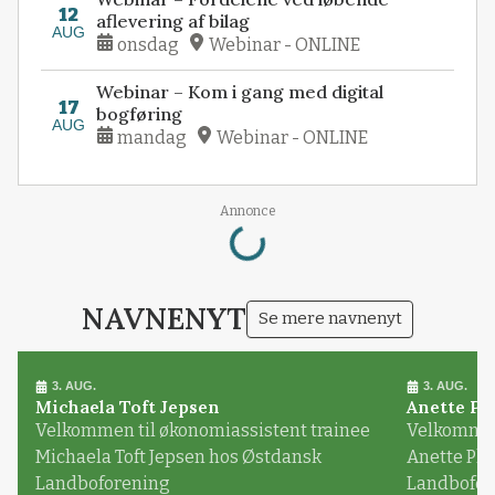
12
aflevering af bilag
AUG
onsdag
Webinar - ONLINE
Webinar – Kom i gang med digital
17
bogføring
AUG
mandag
Webinar - ONLINE
Loading...
Annonce
NAVNENYT
Se mere navnenyt
3. AUG.
3. AUG.
Michaela Toft Jepsen
Anette Pl
Velkommen til økonomiassistent trainee
Velkommen 
Michaela Toft Jepsen hos Østdansk
Anette Pl
Landboforening
Landbofor