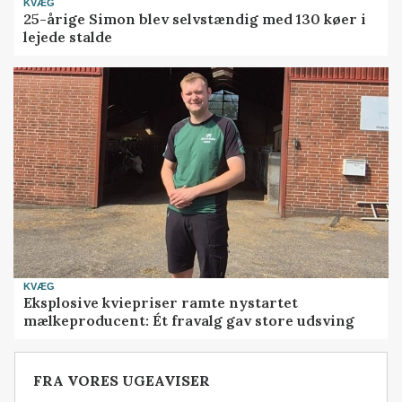
KVÆG
25-årige Simon blev selvstændig med 130 køer i
lejede stalde
KVÆG
Eksplosive kviepriser ramte nystartet
mælkeproducent: Ét fravalg gav store udsving
FRA VORES UGEAVISER