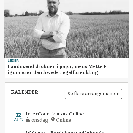
LEDER
Landmænd drukner i papir, mens Mette F.
ignorerer den lovede regelforenkling
KALENDER
Se flere arrangementer
InterCount kursus Online
12
AUG
onsdag
Online
Webinar – Fordelene ved løbende