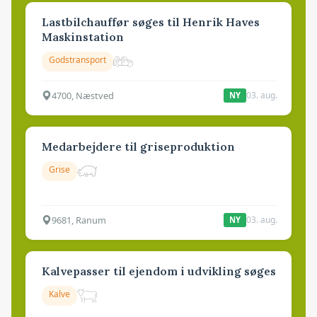
Lastbilchauffør søges til Henrik Haves
Maskinstation
Godstransport
4700, Næstved
03. aug.
NY
Medarbejdere til griseproduktion
Grise
9681, Ranum
03. aug.
NY
Kalvepasser til ejendom i udvikling søges
Kalve