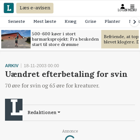
Læs e-avisen
LOGIN
MENU
Seneste
Mest læste
Kvæg
Grise
Planter
Mask
500-600 køer i stort
Befriende, at to
barmarksprojekt: Fra beskeden
blevet klogere. D
start til store drømme
ARKIV
18-11-2003 00:00
Uændret efterbetaling for svin
70 øre for svin og 65 øre for kreaturer.
Redaktionen
Loading...
Annonce