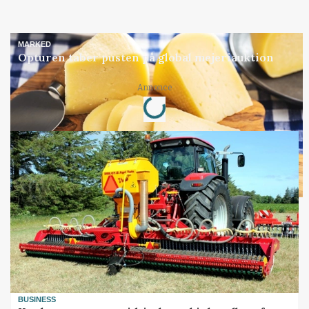
MARKED
Opturen taber pusten på global mejeriauktion
Loading...
Annonce
BUSINESS