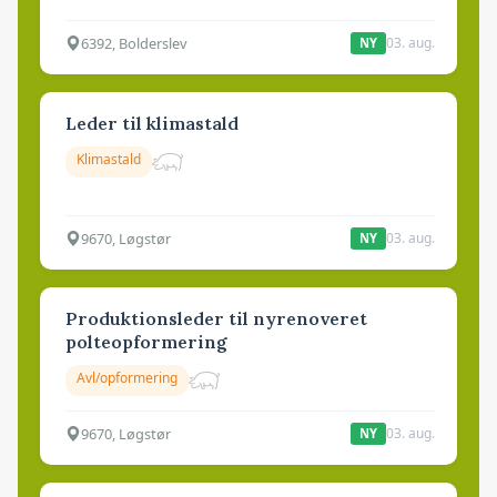
6392, Bolderslev
03. aug.
NY
Leder til klimastald
Klimastald
9670, Løgstør
03. aug.
NY
Produktionsleder til nyrenoveret
polteopformering
Avl/opformering
9670, Løgstør
03. aug.
NY