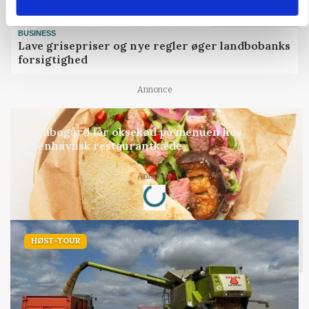
BUSINESS
Lave grisepriser og nye regler øger landbobanks
forsigtighed
Annonce
BUSINESS
Grambogård får oksekød på menuen hos
københavnsk restaurantkæde
Loading...
Annonce
HØST-TOUR