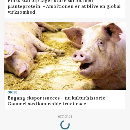
Finsk startup tager store skridt med
planteprotein: - Ambitionen er at blive en global
virksomhed
GRISE
Engang eksportsucces – nu kulturhistorie:
Gammel sæd kan redde truet race
Loading...
Annonce