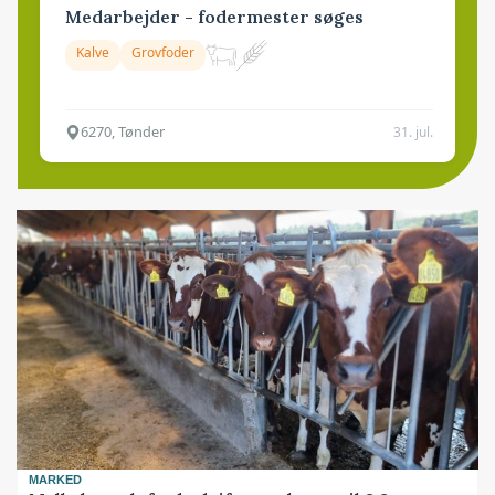
Medarbejder - fodermester søges
Kalve
Grovfoder
6270, Tønder
31. jul.
MARKED