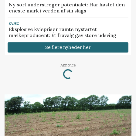
Ny sort understreger potentialet: Har høstet den
eneste mark i verden af sin slags
KVÆG
Eksplosive kviepriser ramte nystartet
mælkeproducent: Ét fravalg gav store udsving
Se flere nyheder her
Loading...
Annonce