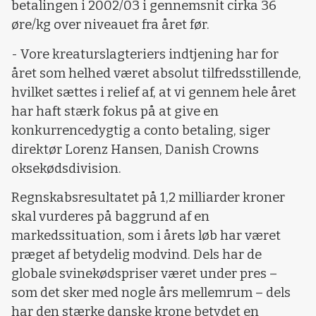
betalingen i 2002/03 i gennemsnit cirka 36
øre/kg over niveauet fra året før.
- Vore kreaturslagteriers indtjening har for
året som helhed været absolut tilfredsstillende,
hvilket sættes i relief af, at vi gennem hele året
har haft stærk fokus på at give en
konkurrencedygtig a conto betaling, siger
direktør Lorenz Hansen, Danish Crowns
oksekødsdivision.
Regnskabsresultatet på 1,2 milliarder kroner
skal vurderes på baggrund af en
markedssituation, som i årets løb har været
præget af betydelig modvind. Dels har de
globale svinekødspriser været under pres –
som det sker med nogle års mellemrum – dels
har den stærke danske krone betydet en